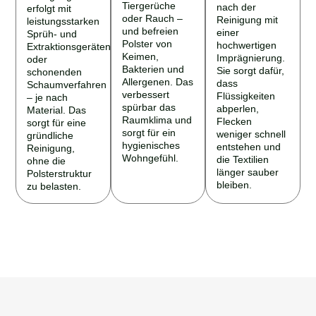
Tiergerüche
nach der
erfolgt mit
oder Rauch –
Reinigung mit
leistungsstarken
und befreien
einer
Sprüh- und
Polster von
hochwertigen
Extraktionsgeräten
Keimen,
Imprägnierung.
oder
Bakterien und
Sie sorgt dafür,
schonenden
Allergenen. Das
dass
Schaumverfahren
verbessert
Flüssigkeiten
– je nach
spürbar das
abperlen,
Material. Das
Raumklima und
Flecken
sorgt für eine
sorgt für ein
weniger schnell
gründliche
hygienisches
entstehen und
Reinigung,
Wohngefühl.
die Textilien
ohne die
länger sauber
Polsterstruktur
bleiben.
zu belasten.