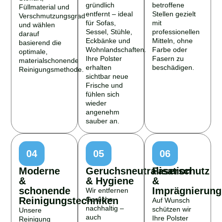
gründlich
betroffene
Füllmaterial und
entfernt – ideal
Stellen gezielt
Verschmutzungsgrad
für Sofas,
mit
und wählen
Sessel, Stühle,
professionellen
darauf
Eckbänke und
Mitteln, ohne
basierend die
Wohnlandschaften.
Farbe oder
optimale,
Ihre Polster
Fasern zu
materialschonende
erhalten
beschädigen.
Reinigungsmethode.
sichtbar neue
Frische und
fühlen sich
wieder
angenehm
sauber an.
04
05
06
Moderne
Geruchsneutralisation
Faserschutz
&
& Hygiene
&
schonende
Imprägnierung
Wir entfernen
Reinigungstechniken
Gerüche
Auf Wunsch
nachhaltig –
schützen wir
Unsere
auch
Ihre Polster
Reinigung