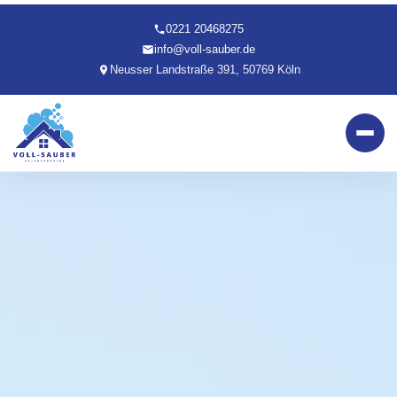
0221 20468275
info@voll-sauber.de
Neusser Landstraße 391, 50769 Köln