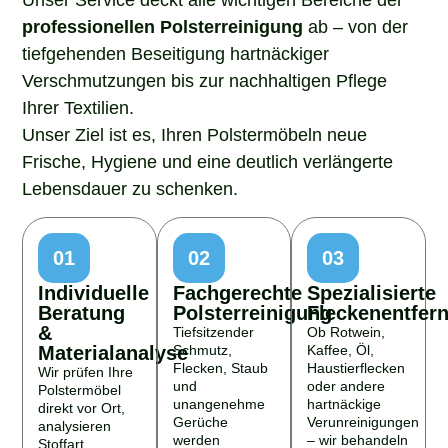
professionellen Polsterreinigung
ab – von der
tiefgehenden Beseitigung hartnäckiger
Verschmutzungen bis zur nachhaltigen Pflege
Ihrer Textilien.
Unser Ziel ist es, Ihren Polstermöbeln neue
Frische, Hygiene und eine deutlich verlängerte
Lebensdauer zu schenken.
01
02
03
Individuelle
Fachgerechte
Spezialisierte
Beratung
Polsterreinigung
Fleckenentfer
&
Tiefsitzender
Ob Rotwein,
Materialanalyse
Schmutz,
Kaffee, Öl,
Flecken, Staub
Haustierflecken
Wir prüfen Ihre
und
oder andere
Polstermöbel
unangenehme
hartnäckige
direkt vor Ort,
Gerüche
Verunreinigungen
analysieren
werden
– wir behandeln
Stoffart,