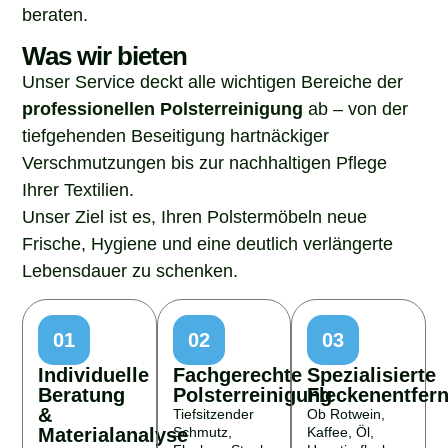
beraten.
Was wir bieten
Unser Service deckt alle wichtigen Bereiche der
professionellen Polsterreinigung
ab – von der
tiefgehenden Beseitigung hartnäckiger
Verschmutzungen bis zur nachhaltigen Pflege
Ihrer Textilien.
Unser Ziel ist es, Ihren Polstermöbeln neue
Frische, Hygiene und eine deutlich verlängerte
Lebensdauer zu schenken.
01
02
03
Individuelle
Fachgerechte
Spezialisierte
Beratung
Polsterreinigung
Fleckenentfer
&
Tiefsitzender
Ob Rotwein,
Materialanalyse
Schmutz,
Kaffee, Öl,
Flecken, Staub
Haustierflecken