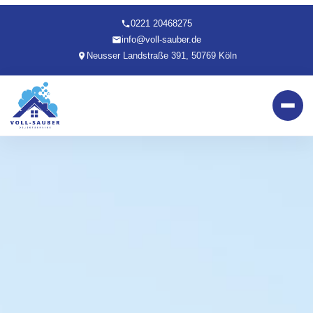
0221 20468275
info@voll-sauber.de
Neusser Landstraße 391, 50769 Köln