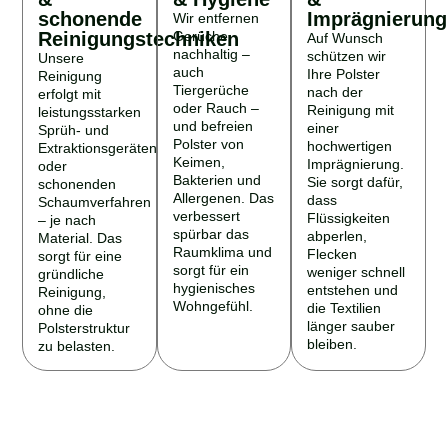
schonende
Imprägnierung
Wir entfernen
Reinigungstechniken
Gerüche
Auf Wunsch
nachhaltig –
schützen wir
Unsere
auch
Ihre Polster
Reinigung
Tiergerüche
nach der
erfolgt mit
oder Rauch –
Reinigung mit
leistungsstarken
und befreien
einer
Sprüh- und
Polster von
hochwertigen
Extraktionsgeräten
Keimen,
Imprägnierung.
oder
Bakterien und
Sie sorgt dafür,
schonenden
Allergenen. Das
dass
Schaumverfahren
verbessert
Flüssigkeiten
– je nach
spürbar das
abperlen,
Material. Das
Raumklima und
Flecken
sorgt für eine
sorgt für ein
weniger schnell
gründliche
hygienisches
entstehen und
Reinigung,
Wohngefühl.
die Textilien
ohne die
länger sauber
Polsterstruktur
bleiben.
zu belasten.