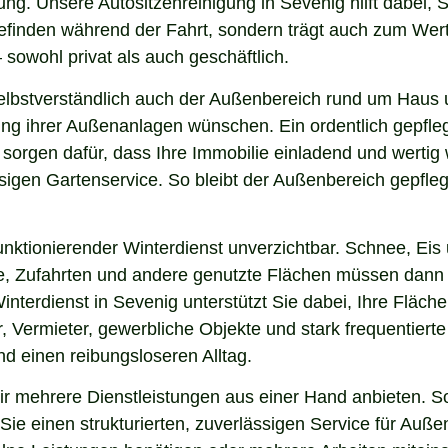
ng. Unsere Autositzenreinigung in Sevenig hilft dabei, S
lbefinden während der Fahrt, sondern trägt auch zum Wer
sowohl privat als auch geschäftlich.
lbstverständlich auch der Außenbereich rund um Haus u
nung ihrer Außenanlagen wünschen. Ein ordentlich gepfl
 sorgen dafür, dass Ihre Immobilie einladend und werti
sigen Gartenservice. So bleibt der Außenbereich gepfleg
nktionierender Winterdienst unverzichtbar. Schnee, Eis u
ge, Zufahrten und andere genutzte Flächen müssen dann
interdienst in Sevenig unterstützt Sie dabei, Ihre Fläc
, Vermieter, gewerbliche Objekte und stark frequentierte
und einen reibungsloseren Alltag.
 mehrere Dienstleistungen aus einer Hand anbieten. So
ie einen strukturierten, zuverlässigen Service für Auße