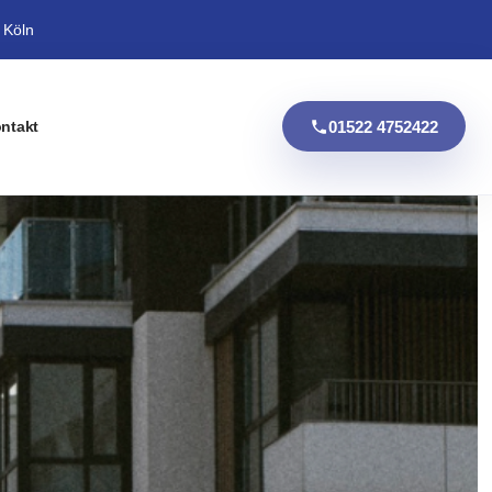
 Köln
01522 4752422
ntakt