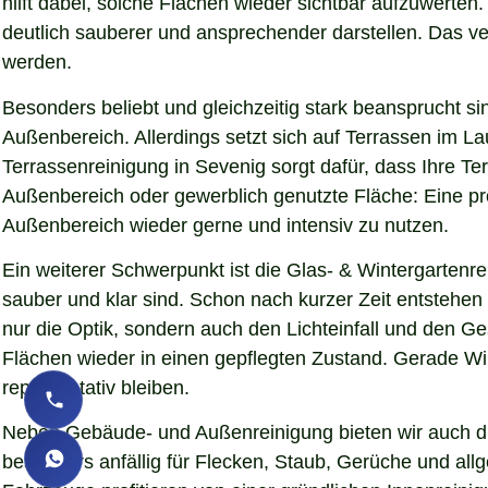
hilft dabei, solche Flächen wieder sichtbar aufzuwerte
deutlich sauberer und ansprechender darstellen. Das verb
werden.
Besonders beliebt und gleichzeitig stark beansprucht si
Außenbereich. Allerdings setzt sich auf Terrassen im L
Terrassenreinigung in Sevenig sorgt dafür, dass Ihre Te
Außenbereich oder gewerblich genutzte Fläche: Eine pro
Außenbereich wieder gerne und intensiv zu nutzen.
Ein weiterer Schwerpunkt ist die Glas- & Wintergartenr
sauber und klar sind. Schon nach kurzer Zeit entstehe
nur die Optik, sondern auch den Lichteinfall und den G
Flächen wieder in einen gepflegten Zustand. Gerade Wint
repräsentativ bleiben.
Neben Gebäude- und Außenreinigung bieten wir auch die
besonders anfällig für Flecken, Staub, Gerüche und al