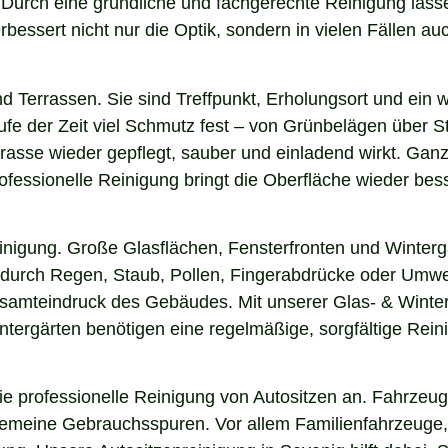
n. Durch eine gründliche und fachgerechte Reinigung la
essert nicht nur die Optik, sondern in vielen Fällen auch
nd Terrassen. Sie sind Treffpunkt, Erholungsort und ein
aufe der Zeit viel Schmutz fest – von Grünbelägen über 
rrasse wieder gepflegt, sauber und einladend wirkt. Ganz 
fessionelle Reinigung bringt die Oberfläche wieder bess
einigung. Große Glasflächen, Fensterfronten und Winterg
n durch Regen, Staub, Pollen, Fingerabdrücke oder Umwel
esamteindruck des Gebäudes. Mit unserer Glas- & Winter
ergärten benötigen eine regelmäßige, sorgfältige Reinig
 professionelle Reinigung von Autositzen an. Fahrzeugs
lgemeine Gebrauchsspuren. Vor allem Familienfahrzeuge,