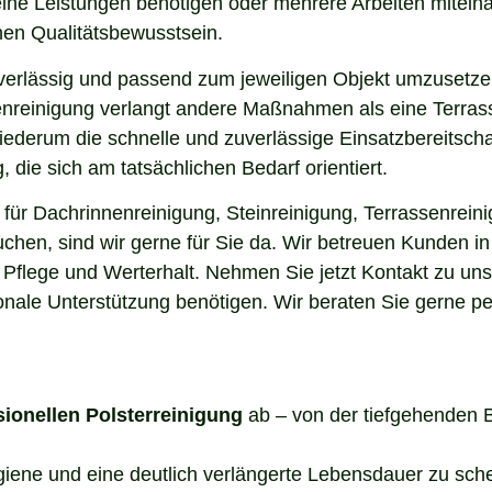
elne Leistungen benötigen oder mehrere Arbeiten miteina
en Qualitätsbewusstsein.
uverlässig und passend zum jeweiligen Objekt umzusetze
enreinigung verlangt andere Maßnahmen als eine Terrass
 wiederum die schnelle und zuverlässige Einsatzbereitsch
die sich am tatsächlichen Bedarf orientiert.
ür Dachrinnenreinigung, Steinreinigung, Terrassenreini
uchen, sind wir gerne für Sie da. Wir betreuen Kunden 
 Pflege und Werterhalt. Nehmen Sie jetzt Kontakt zu un
onale Unterstützung benötigen. Wir beraten Sie gerne pe
sionellen Polsterreinigung
ab – von der tiefgehenden 
ygiene und eine deutlich verlängerte Lebensdauer zu sch