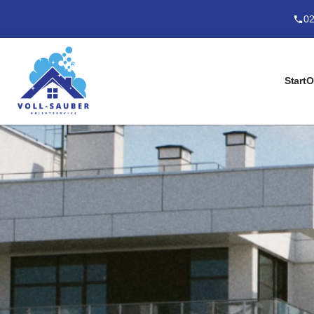
02
Start
O