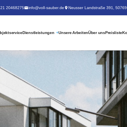
21 20468275
info@voll-sauber.de
Neusser Landstraße 391, 50769
bjektservice
Dienstleistungen
Unsere Arbeiten
Über uns
Preisliste
Ko