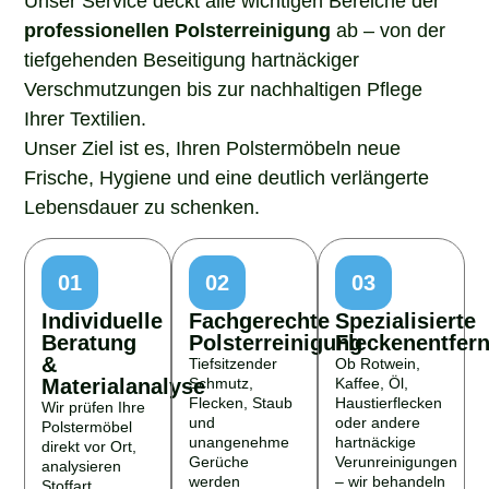
professionellen Polsterreinigung
ab – von der
tiefgehenden Beseitigung hartnäckiger
Verschmutzungen bis zur nachhaltigen Pflege
Ihrer Textilien.
Unser Ziel ist es, Ihren Polstermöbeln neue
Frische, Hygiene und eine deutlich verlängerte
Lebensdauer zu schenken.
01
02
03
Individuelle
Fachgerechte
Spezialisierte
Beratung
Polsterreinigung
Fleckenentfer
&
Tiefsitzender
Ob Rotwein,
Materialanalyse
Schmutz,
Kaffee, Öl,
Flecken, Staub
Haustierflecken
Wir prüfen Ihre
und
oder andere
Polstermöbel
unangenehme
hartnäckige
direkt vor Ort,
Gerüche
Verunreinigungen
analysieren
werden
– wir behandeln
Stoffart,