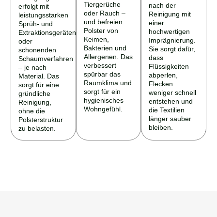
Tiergerüche
nach der
erfolgt mit
oder Rauch –
Reinigung mit
leistungsstarken
und befreien
einer
Sprüh- und
Polster von
hochwertigen
Extraktionsgeräten
Keimen,
Imprägnierung.
oder
Bakterien und
Sie sorgt dafür,
schonenden
Allergenen. Das
dass
Schaumverfahren
verbessert
Flüssigkeiten
– je nach
spürbar das
abperlen,
Material. Das
Raumklima und
Flecken
sorgt für eine
sorgt für ein
weniger schnell
gründliche
hygienisches
entstehen und
Reinigung,
Wohngefühl.
die Textilien
ohne die
länger sauber
Polsterstruktur
bleiben.
zu belasten.