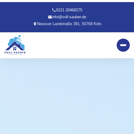
0221 20468275
info@voll-sauber.de
Neusser Landstraße 391, 50769 Köln