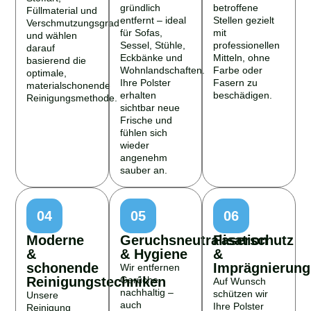
gründlich
betroffene
Füllmaterial und
entfernt – ideal
Stellen gezielt
Verschmutzungsgrad
für Sofas,
mit
und wählen
Sessel, Stühle,
professionellen
darauf
Eckbänke und
Mitteln, ohne
basierend die
Wohnlandschaften.
Farbe oder
optimale,
Ihre Polster
Fasern zu
materialschonende
erhalten
beschädigen.
Reinigungsmethode.
sichtbar neue
Frische und
fühlen sich
wieder
angenehm
sauber an.
04
05
06
Moderne
Geruchsneutralisation
Faserschutz
&
& Hygiene
&
schonende
Imprägnierung
Wir entfernen
Reinigungstechniken
Gerüche
Auf Wunsch
nachhaltig –
schützen wir
Unsere
auch
Ihre Polster
Reinigung