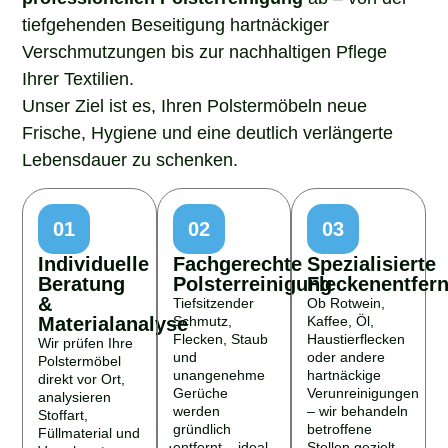
tiefgehenden Beseitigung hartnäckiger
Verschmutzungen bis zur nachhaltigen Pflege
Ihrer Textilien.
Unser Ziel ist es, Ihren Polstermöbeln neue
Frische, Hygiene und eine deutlich verlängerte
Lebensdauer zu schenken.
01
02
03
Individuelle
Fachgerechte
Spezialisierte
Beratung
Polsterreinigung
Fleckenentfer
&
Tiefsitzender
Ob Rotwein,
Materialanalyse
Schmutz,
Kaffee, Öl,
Flecken, Staub
Haustierflecken
Wir prüfen Ihre
und
oder andere
Polstermöbel
unangenehme
hartnäckige
direkt vor Ort,
Gerüche
Verunreinigungen
analysieren
werden
– wir behandeln
Stoffart,
gründlich
betroffene
Füllmaterial und
entfernt – ideal
Stellen gezielt