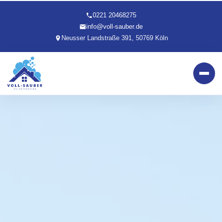
0221 20468275
info@voll-sauber.de
Neusser Landstraße 391, 50769 Köln