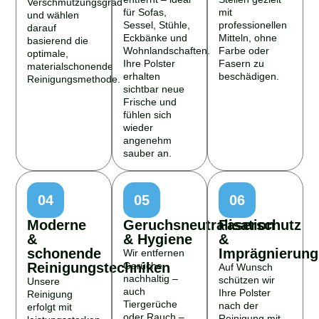
Verschmutzungsgrad
für Sofas,
mit
und wählen
Sessel, Stühle,
professionellen
darauf
Eckbänke und
Mitteln, ohne
basierend die
Wohnlandschaften.
Farbe oder
optimale,
Ihre Polster
Fasern zu
materialschonende
erhalten
beschädigen.
Reinigungsmethode.
sichtbar neue
Frische und
fühlen sich
wieder
angenehm
sauber an.
04
05
06
Moderne
Geruchsneutralisation
Faserschutz
&
& Hygiene
&
schonende
Imprägnierung
Wir entfernen
Reinigungstechniken
Gerüche
Auf Wunsch
nachhaltig –
schützen wir
Unsere
auch
Ihre Polster
Reinigung
Tiergerüche
nach der
erfolgt mit
oder Rauch –
Reinigung mit
leistungsstarken