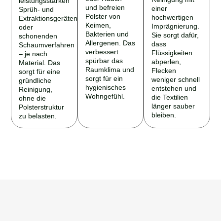
und befreien
einer
Sprüh- und
Polster von
hochwertigen
Extraktionsgeräten
Keimen,
Imprägnierung.
oder
Bakterien und
Sie sorgt dafür,
schonenden
Allergenen. Das
dass
Schaumverfahren
verbessert
Flüssigkeiten
– je nach
spürbar das
abperlen,
Material. Das
Raumklima und
Flecken
sorgt für eine
sorgt für ein
weniger schnell
gründliche
hygienisches
entstehen und
Reinigung,
Wohngefühl.
die Textilien
ohne die
länger sauber
Polsterstruktur
bleiben.
zu belasten.