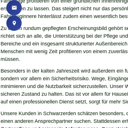
Fahrzeuge profitieren von einer gründlichen Innenreinig
erscheinen zu lassen. Das steigert nicht nur das persö
Fahrzeuginnere hinterlässt zudem einen wesentlich bess
Zu einem rundum gepflegten Erscheinungsbild gehört s
richtet sich an alle, die Unterstützung bei der Pflege
Bereiche und ein insgesamt strukturierter Außenbereich
Menschen mit wenig Zeit profitieren von einem zuverläs
müssen.
Besonders in der kalten Jahreszeit wird außerdem ein fu
sondern vor allem ein Sicherheitsrisiko. Wege, Eingän
minimieren und die Nutzbarkeit sicherzustellen. Unser 
sicheren Zustand zu halten. Das ist vor allem für Hause
auf einen professionellen Dienst setzt, sorgt für mehr S
Unsere Kunden in Schwarzerden schätzen besonders, da
einen anderen Ansprechpartner suchen. Stattdessen erha