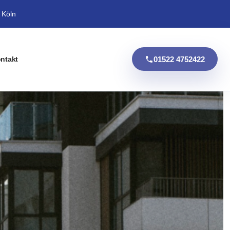
 Köln
01522 4752422
ntakt