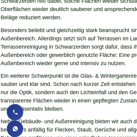
Schwarzerden hilft dabei, solche Flächen wieder sicht
Oberflächen wieder deutlich sauberer und ansprechender d
Beläge reduziert werden.
Besonders beliebt und gleichzeitig stark beansprucht si
Außenbereich. Allerdings setzt sich auf Terrassen im L
Terrassenreinigung in Schwarzerden sorgt dafür, dass Ih
Außenbereich oder gewerblich genutzte Fläche: Eine pro
Außenbereich wieder gerne und intensiv zu nutzen.
Ein weiterer Schwerpunkt ist die Glas- & Wintergartenr
sauber und klar sind. Schon nach kurzer Zeit entstehe
nur die Optik, sondern auch den Lichteinfall und den 
transparente Flächen wieder in einen gepflegten Zustand
und repräsentativ bleiben.
Neben Gebäude- und Außenreinigung bieten wir auch die
besonders anfällig für Flecken, Staub, Gerüche und al