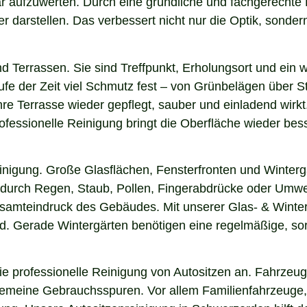
bar aufzuwerten. Durch eine gründliche und fachgerechte
arstellen. Das verbessert nicht nur die Optik, sondern i
nd Terrassen. Sie sind Treffpunkt, Erholungsort und ein
aufe der Zeit viel Schmutz fest – von Grünbelägen über 
re Terrasse wieder gepflegt, sauber und einladend wirkt.
fessionelle Reinigung bringt die Oberfläche wieder bess
einigung. Große Glasflächen, Fensterfronten und Winterg
n durch Regen, Staub, Pollen, Fingerabdrücke oder Umwel
Gesamteindruck des Gebäudes. Mit unserer Glas- & Winte
. Gerade Wintergärten benötigen eine regelmäßige, sorgf
 professionelle Reinigung von Autositzen an. Fahrzeugs
lgemeine Gebrauchsspuren. Vor allem Familienfahrzeuge,