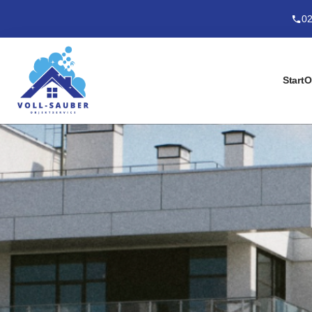
02
Start
O