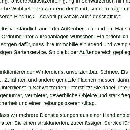
ung. Unsere Autositzenreinigung in Schwarzerden hilft da
nliche Wohlbefinden während der Fahrt, sondern trägt a
eren Eindruck – sowohl privat als auch geschäftlich.
elbstverständlich auch der Außenbereich rund um Haus
 und Ordnung ihrer Außenanlagen wünschen. Ein ordentlic
 sorgen dafür, dass Ihre Immobilie einladend und werti
sigen Gartenservice. So bleibt der Außenbereich gepfleg
nktionierender Winterdienst unverzichtbar. Schnee, Eis u
ge, Zufahrten und andere genutzte Flächen müssen dann
Winterdienst in Schwarzerden unterstützt Sie dabei, Ihr
igentümer, Vermieter, gewerbliche Objekte und stark freq
icherheit und einen reibungsloseren Alltag.
ss wir mehrere Dienstleistungen aus einer Hand anbiet
lten Sie einen strukturierten, zuverlässigen Service fü