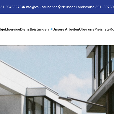
21 20468275
info@voll-sauber.de
Neusser Landstraße 391, 50769
bjektservice
Dienstleistungen
Unsere Arbeiten
Über uns
Preisliste
Ko