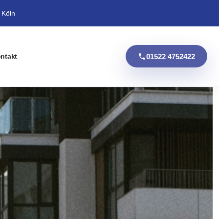
 Köln
01522 4752422
ntakt