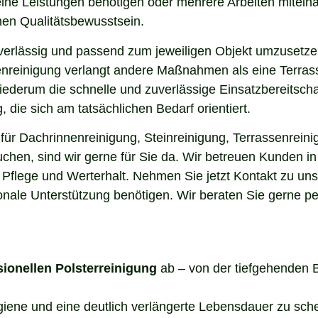
elne Leistungen benötigen oder mehrere Arbeiten miteina
en Qualitätsbewusstsein.
uverlässig und passend zum jeweiligen Objekt umzusetze
enreinigung verlangt andere Maßnahmen als eine Terrass
 wiederum die schnelle und zuverlässige Einsatzbereitsch
die sich am tatsächlichen Bedarf orientiert.
ür Dachrinnenreinigung, Steinreinigung, Terrassenreini
uchen, sind wir gerne für Sie da. Wir betreuen Kunden 
 Pflege und Werterhalt. Nehmen Sie jetzt Kontakt zu un
onale Unterstützung benötigen. Wir beraten Sie gerne pe
sionellen Polsterreinigung
ab – von der tiefgehenden 
ygiene und eine deutlich verlängerte Lebensdauer zu sch