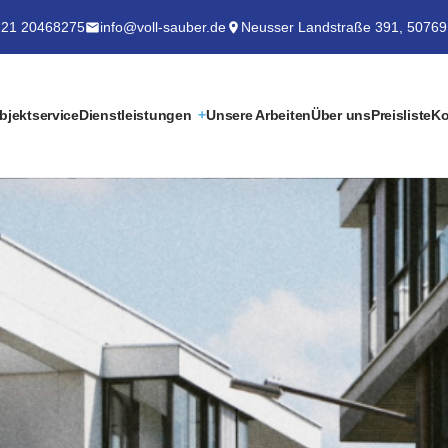
21 20468275
info@voll-sauber.de
Neusser Landstraße 391, 50769
bjektservice
Dienstleistungen
Unsere Arbeiten
Über uns
Preisliste
Ko