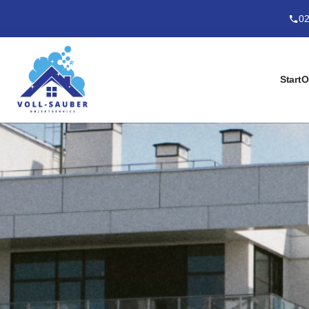
02
Start
O