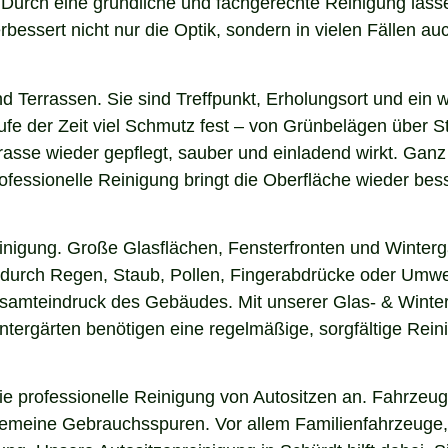
n. Durch eine gründliche und fachgerechte Reinigung la
essert nicht nur die Optik, sondern in vielen Fällen auch
nd Terrassen. Sie sind Treffpunkt, Erholungsort und ein
aufe der Zeit viel Schmutz fest – von Grünbelägen über 
rasse wieder gepflegt, sauber und einladend wirkt. Ganz 
fessionelle Reinigung bringt die Oberfläche wieder bess
einigung. Große Glasflächen, Fensterfronten und Winterg
n durch Regen, Staub, Pollen, Fingerabdrücke oder Umwel
esamteindruck des Gebäudes. Mit unserer Glas- & Winter
ergärten benötigen eine regelmäßige, sorgfältige Reinig
 professionelle Reinigung von Autositzen an. Fahrzeugs
lgemeine Gebrauchsspuren. Vor allem Familienfahrzeuge,