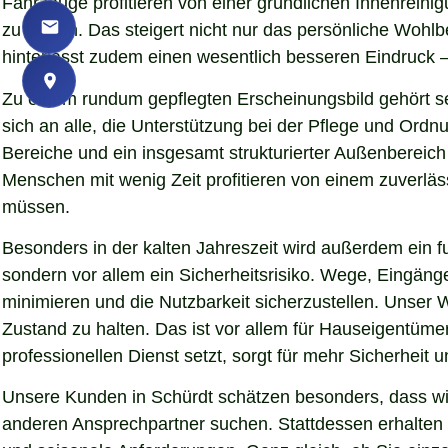
Fahrzeuge profitieren von einer gründlichen Innenreinigu
zu lassen. Das steigert nicht nur das persönliche Woh
hinterlässt zudem einen wesentlich besseren Eindruck – 
Zu einem rundum gepflegten Erscheinungsbild gehört se
sich an alle, die Unterstützung bei der Pflege und Ord
Bereiche und ein insgesamt strukturierter Außenbereich
Menschen mit wenig Zeit profitieren von einem zuverläs
müssen.
Besonders in der kalten Jahreszeit wird außerdem ein fu
sondern vor allem ein Sicherheitsrisiko. Wege, Eingän
minimieren und die Nutzbarkeit sicherzustellen. Unser W
Zustand zu halten. Das ist vor allem für Hauseigentümer
professionellen Dienst setzt, sorgt für mehr Sicherheit 
Unsere Kunden in Schürdt schätzen besonders, dass wir
anderen Ansprechpartner suchen. Stattdessen erhalten S