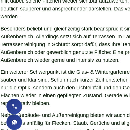
hilft dabei, solche Flächen wieder sichtbar aufzuwerte
deutlich sauberer und ansprechender darstellen. Das verb
werden.
Besonders beliebt und gleichzeitig stark beansprucht si
Außenbereich. Allerdings setzt sich auf Terrassen im L
Terrassenreinigung in Schürdt sorgt dafür, dass Ihre Ter
Außenbereich oder gewerblich genutzte Fläche: Eine pro
Außenbereich wieder gerne und intensiv zu nutzen.
Ein weiterer Schwerpunkt ist die Glas- & Wintergartenr
sauber und klar sind. Schon nach kurzer Zeit entstehe
nur die Optik, sondern auch den Lichteinfall und den G
Flächen wieder in einen gepflegten Zustand. Gerade Wint
repräsentativ bleiben.
Neben Gebäude- und Außenreinigung bieten wir auch die
besonders anfällig für Flecken, Staub, Gerüche und al