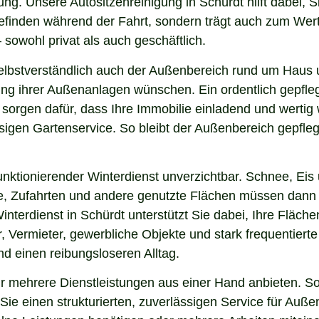
ng. Unsere Autositzenreinigung in Schürdt hilft dabei, S
lbefinden während der Fahrt, sondern trägt auch zum Wer
sowohl privat als auch geschäftlich.
lbstverständlich auch der Außenbereich rund um Haus u
nung ihrer Außenanlagen wünschen. Ein ordentlich gepfl
 sorgen dafür, dass Ihre Immobilie einladend und werti
sigen Gartenservice. So bleibt der Außenbereich gepfleg
nktionierender Winterdienst unverzichtbar. Schnee, Eis u
ge, Zufahrten und andere genutzte Flächen müssen dann
interdienst in Schürdt unterstützt Sie dabei, Ihre Fläc
, Vermieter, gewerbliche Objekte und stark frequentierte
und einen reibungsloseren Alltag.
 mehrere Dienstleistungen aus einer Hand anbieten. So 
ie einen strukturierten, zuverlässigen Service für Auße