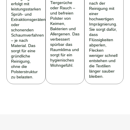
Tiergerüche
nach der
erfolgt mit
oder Rauch –
Reinigung mit
leistungsstarken
und befreien
einer
Sprüh- und
Polster von
hochwertigen
Extraktionsgeräten
Keimen,
Imprägnierung.
oder
Bakterien und
Sie sorgt dafür,
schonenden
Allergenen. Das
dass
Schaumverfahren
verbessert
Flüssigkeiten
– je nach
spürbar das
abperlen,
Material. Das
Raumklima und
Flecken
sorgt für eine
sorgt für ein
weniger schnell
gründliche
hygienisches
entstehen und
Reinigung,
Wohngefühl.
die Textilien
ohne die
länger sauber
Polsterstruktur
bleiben.
zu belasten.