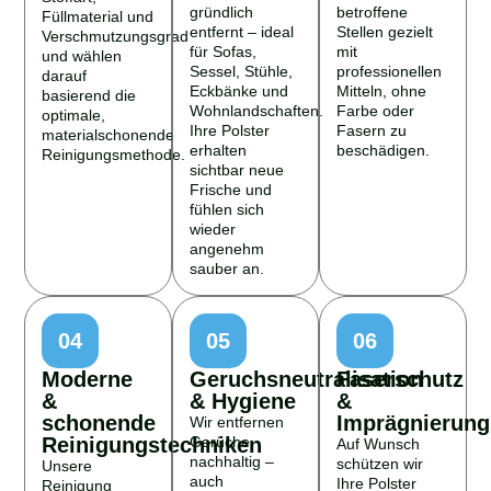
gründlich
betroffene
Füllmaterial und
entfernt – ideal
Stellen gezielt
Verschmutzungsgrad
für Sofas,
mit
und wählen
Sessel, Stühle,
professionellen
darauf
Eckbänke und
Mitteln, ohne
basierend die
Wohnlandschaften.
Farbe oder
optimale,
Ihre Polster
Fasern zu
materialschonende
erhalten
beschädigen.
Reinigungsmethode.
sichtbar neue
Frische und
fühlen sich
wieder
angenehm
sauber an.
04
05
06
Moderne
Geruchsneutralisation
Faserschutz
&
& Hygiene
&
schonende
Imprägnierung
Wir entfernen
Reinigungstechniken
Gerüche
Auf Wunsch
nachhaltig –
schützen wir
Unsere
auch
Ihre Polster
Reinigung