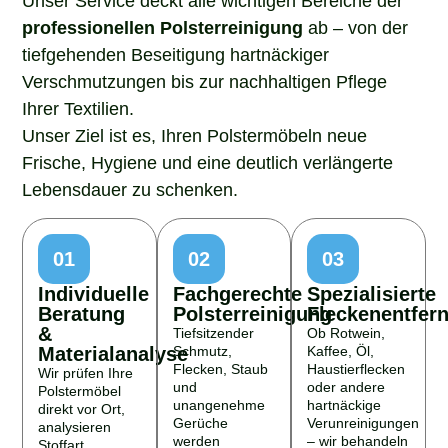
professionellen Polsterreinigung
ab – von der
tiefgehenden Beseitigung hartnäckiger
Verschmutzungen bis zur nachhaltigen Pflege
Ihrer Textilien.
Unser Ziel ist es, Ihren Polstermöbeln neue
Frische, Hygiene und eine deutlich verlängerte
Lebensdauer zu schenken.
01
02
03
Individuelle
Fachgerechte
Spezialisierte
Beratung
Polsterreinigung
Fleckenentfer
&
Tiefsitzender
Ob Rotwein,
Materialanalyse
Schmutz,
Kaffee, Öl,
Flecken, Staub
Haustierflecken
Wir prüfen Ihre
und
oder andere
Polstermöbel
unangenehme
hartnäckige
direkt vor Ort,
Gerüche
Verunreinigungen
analysieren
werden
– wir behandeln
Stoffart,