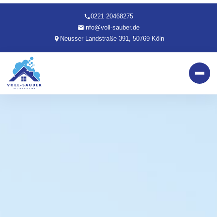
0221 20468275
info@voll-sauber.de
Neusser Landstraße 391, 50769 Köln