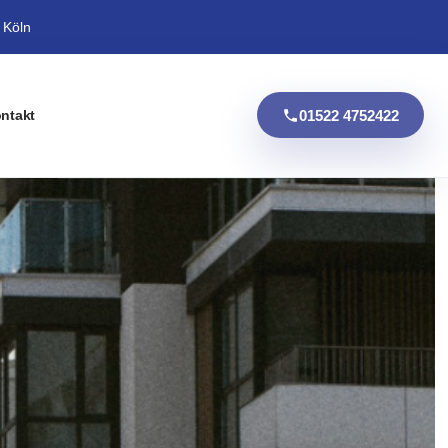
 Köln
01522 4752422
ntakt