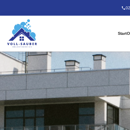
02
Start
O