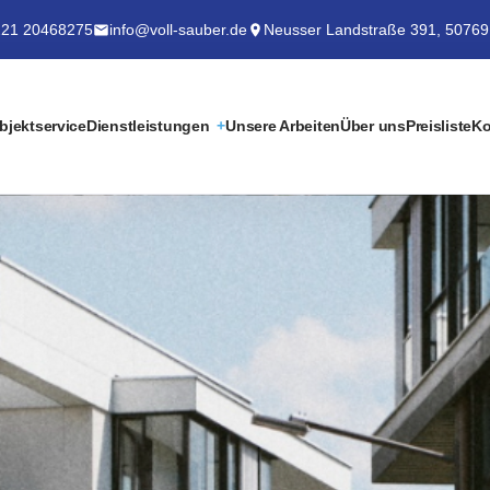
21 20468275
info@voll-sauber.de
Neusser Landstraße 391, 50769
bjektservice
Dienstleistungen
Unsere Arbeiten
Über uns
Preisliste
Ko