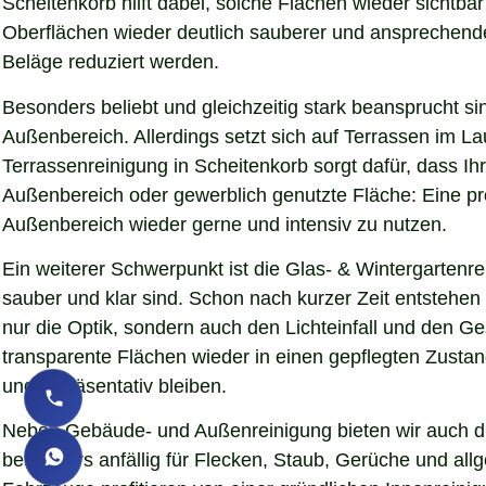
Scheitenkorb hilft dabei, solche Flächen wieder sichtb
Oberflächen wieder deutlich sauberer und ansprechender d
Beläge reduziert werden.
Besonders beliebt und gleichzeitig stark beansprucht si
Außenbereich. Allerdings setzt sich auf Terrassen im L
Terrassenreinigung in Scheitenkorb sorgt dafür, dass Ih
Außenbereich oder gewerblich genutzte Fläche: Eine pro
Außenbereich wieder gerne und intensiv zu nutzen.
Ein weiterer Schwerpunkt ist die Glas- & Wintergartenr
sauber und klar sind. Schon nach kurzer Zeit entstehe
nur die Optik, sondern auch den Lichteinfall und den G
transparente Flächen wieder in einen gepflegten Zustand
und repräsentativ bleiben.
Neben Gebäude- und Außenreinigung bieten wir auch die
besonders anfällig für Flecken, Staub, Gerüche und al