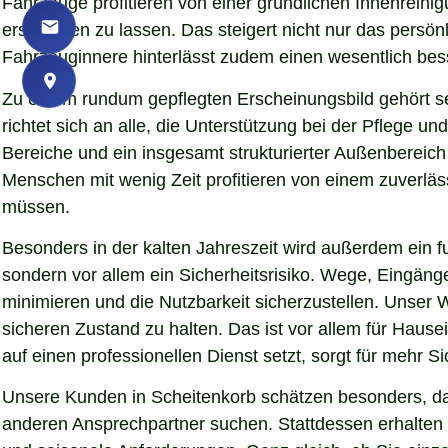
Fahrzeuge profitieren von einer gründlichen Innenreinigu
erscheinen zu lassen. Das steigert nicht nur das persö
Fahrzeuginnere hinterlässt zudem einen wesentlich bess
Zu einem rundum gepflegten Erscheinungsbild gehört s
richtet sich an alle, die Unterstützung bei der Pflege
Bereiche und ein insgesamt strukturierter Außenbereich
Menschen mit wenig Zeit profitieren von einem zuverläs
müssen.
Besonders in der kalten Jahreszeit wird außerdem ein fu
sondern vor allem ein Sicherheitsrisiko. Wege, Eingän
minimieren und die Nutzbarkeit sicherzustellen. Unser W
sicheren Zustand zu halten. Das ist vor allem für Hause
auf einen professionellen Dienst setzt, sorgt für mehr S
Unsere Kunden in Scheitenkorb schätzen besonders, das
anderen Ansprechpartner suchen. Stattdessen erhalten S