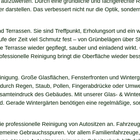
ar aufzuwerten. Durch eine gründliche und fachgerechte
arstellen. Das verbessert nicht nur die Optik, sondern i
nd Terrassen. Sie sind Treffpunkt, Erholungsort und ein
aufe der Zeit viel Schmutz fest – von Grünbelägen über 
re Terrasse wieder gepflegt, sauber und einladend wirkt. 
fessionelle Reinigung bringt die Oberfläche wieder bess
einigung. Große Glasflächen, Fensterfronten und Winterg
n durch Regen, Staub, Pollen, Fingerabdrücke oder Umwel
esamteindruck des Gebäudes. Mit unserer Glas- & Winter
. Gerade Wintergärten benötigen eine regelmäßige, sorgf
 professionelle Reinigung von Autositzen an. Fahrzeugs
lgemeine Gebrauchsspuren. Vor allem Familienfahrzeuge,