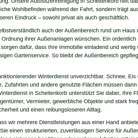
ng. Unsere Autositzenreinigung in Scheitenkorb hilft dab
nliche Wohlbefinden während der Fahrt, sondern trägt a
eren Eindruck – sowohl privat als auch geschäftlich.
elbstverständlich auch der Außenbereich rund um Haus 
 und Ordnung ihrer Außenanlagen wünschen. Ein ordentlic
 sorgen dafür, dass Ihre Immobilie einladend und werti
sigen Gartenservice. So bleibt der Außenbereich gepfleg
nktionierender Winterdienst unverzichtbar. Schnee, Eis u
ge, Zufahrten und andere genutzte Flächen müssen dann
interdienst in Scheitenkorb unterstützt Sie dabei, Ihre
igentümer, Vermieter, gewerbliche Objekte und stark freq
icherheit und einen reibungsloseren Alltag.
s wir mehrere Dienstleistungen aus einer Hand anbiete
ie einen strukturierten, zuverlässigen Service für Auße