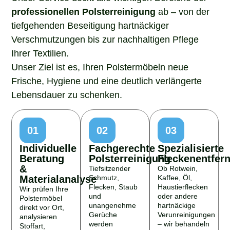
professionellen Polsterreinigung
ab – von der
tiefgehenden Beseitigung hartnäckiger
Verschmutzungen bis zur nachhaltigen Pflege
Ihrer Textilien.
Unser Ziel ist es, Ihren Polstermöbeln neue
Frische, Hygiene und eine deutlich verlängerte
Lebensdauer zu schenken.
01
02
03
Individuelle
Fachgerechte
Spezialisierte
Beratung
Polsterreinigung
Fleckenentfer
&
Tiefsitzender
Ob Rotwein,
Materialanalyse
Schmutz,
Kaffee, Öl,
Flecken, Staub
Haustierflecken
Wir prüfen Ihre
und
oder andere
Polstermöbel
unangenehme
hartnäckige
direkt vor Ort,
Gerüche
Verunreinigungen
analysieren
werden
– wir behandeln
Stoffart,