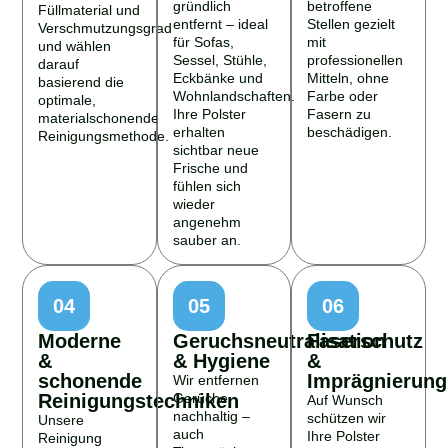
gründlich
betroffene
Füllmaterial und
entfernt – ideal
Stellen gezielt
Verschmutzungsgrad
für Sofas,
mit
und wählen
Sessel, Stühle,
professionellen
darauf
Eckbänke und
Mitteln, ohne
basierend die
Wohnlandschaften.
Farbe oder
optimale,
Ihre Polster
Fasern zu
materialschonende
erhalten
beschädigen.
Reinigungsmethode.
sichtbar neue
Frische und
fühlen sich
wieder
angenehm
sauber an.
04
05
06
Moderne
Geruchsneutralisation
Faserschutz
&
& Hygiene
&
schonende
Imprägnierung
Wir entfernen
Reinigungstechniken
Gerüche
Auf Wunsch
nachhaltig –
schützen wir
Unsere
auch
Ihre Polster
Reinigung