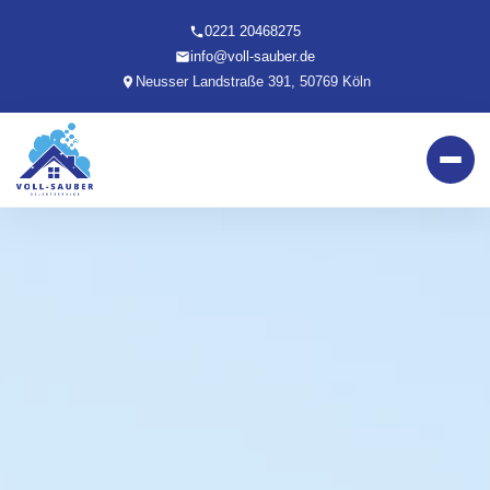
0221 20468275
info@voll-sauber.de
Neusser Landstraße 391, 50769 Köln