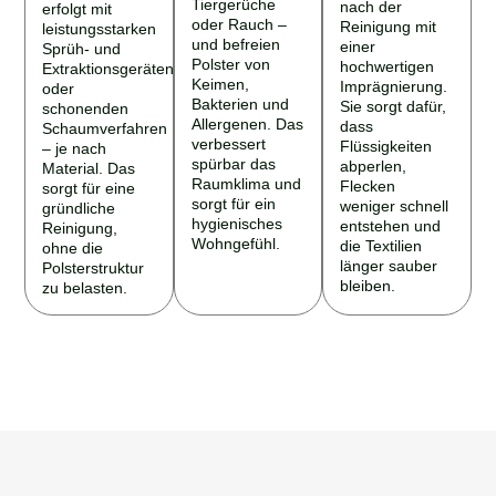
Tiergerüche
nach der
erfolgt mit
oder Rauch –
Reinigung mit
leistungsstarken
und befreien
einer
Sprüh- und
Polster von
hochwertigen
Extraktionsgeräten
Keimen,
Imprägnierung.
oder
Bakterien und
Sie sorgt dafür,
schonenden
Allergenen. Das
dass
Schaumverfahren
verbessert
Flüssigkeiten
– je nach
spürbar das
abperlen,
Material. Das
Raumklima und
Flecken
sorgt für eine
sorgt für ein
weniger schnell
gründliche
hygienisches
entstehen und
Reinigung,
Wohngefühl.
die Textilien
ohne die
länger sauber
Polsterstruktur
bleiben.
zu belasten.