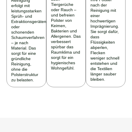
Tiergerüche
nach der
erfolgt mit
oder Rauch –
Reinigung mit
leistungsstarken
und befreien
einer
Sprüh- und
Polster von
hochwertigen
Extraktionsgeräten
Keimen,
Imprägnierung.
oder
Bakterien und
Sie sorgt dafür,
schonenden
Allergenen. Das
dass
Schaumverfahren
verbessert
Flüssigkeiten
– je nach
spürbar das
abperlen,
Material. Das
Raumklima und
Flecken
sorgt für eine
sorgt für ein
weniger schnell
gründliche
hygienisches
entstehen und
Reinigung,
Wohngefühl.
die Textilien
ohne die
länger sauber
Polsterstruktur
bleiben.
zu belasten.