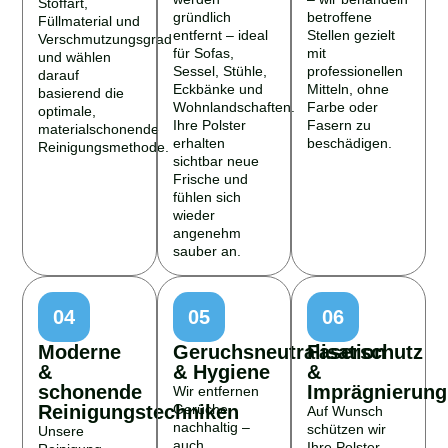
gründlich
betroffene
Füllmaterial und
entfernt – ideal
Stellen gezielt
Verschmutzungsgrad
für Sofas,
mit
und wählen
Sessel, Stühle,
professionellen
darauf
Eckbänke und
Mitteln, ohne
basierend die
Wohnlandschaften.
Farbe oder
optimale,
Ihre Polster
Fasern zu
materialschonende
erhalten
beschädigen.
Reinigungsmethode.
sichtbar neue
Frische und
fühlen sich
wieder
angenehm
sauber an.
04
05
06
Moderne
Geruchsneutralisation
Faserschutz
&
& Hygiene
&
schonende
Imprägnierung
Wir entfernen
Reinigungstechniken
Gerüche
Auf Wunsch
nachhaltig –
schützen wir
Unsere
auch
Ihre Polster
Reinigung