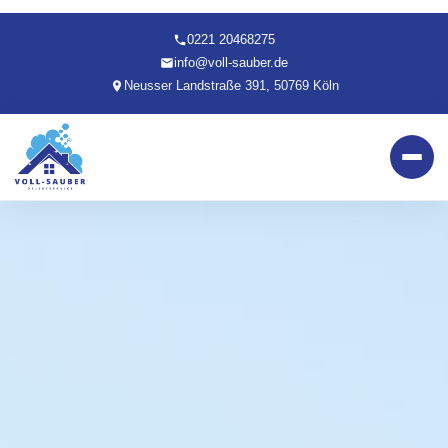
0221 20468275
info@voll-sauber.de
Neusser Landstraße 391, 50769 Köln