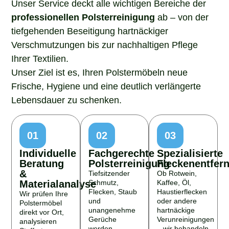
professionellen Polsterreinigung
ab – von der
tiefgehenden Beseitigung hartnäckiger
Verschmutzungen bis zur nachhaltigen Pflege
Ihrer Textilien.
Unser Ziel ist es, Ihren Polstermöbeln neue
Frische, Hygiene und eine deutlich verlängerte
Lebensdauer zu schenken.
01
02
03
Individuelle
Fachgerechte
Spezialisierte
Beratung
Polsterreinigung
Fleckenentfer
&
Tiefsitzender
Ob Rotwein,
Materialanalyse
Schmutz,
Kaffee, Öl,
Flecken, Staub
Haustierflecken
Wir prüfen Ihre
und
oder andere
Polstermöbel
unangenehme
hartnäckige
direkt vor Ort,
Gerüche
Verunreinigungen
analysieren
werden
– wir behandeln
Stoffart,