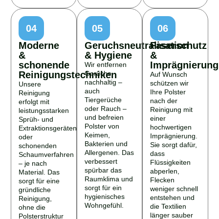
04
05
06
Moderne
Geruchsneutralisation
Faserschutz
&
& Hygiene
&
schonende
Imprägnierung
Wir entfernen
Reinigungstechniken
Gerüche
Auf Wunsch
nachhaltig –
schützen wir
Unsere
auch
Ihre Polster
Reinigung
Tiergerüche
nach der
erfolgt mit
oder Rauch –
Reinigung mit
leistungsstarken
und befreien
einer
Sprüh- und
Polster von
hochwertigen
Extraktionsgeräten
Keimen,
Imprägnierung.
oder
Bakterien und
Sie sorgt dafür,
schonenden
Allergenen. Das
dass
Schaumverfahren
verbessert
Flüssigkeiten
– je nach
spürbar das
abperlen,
Material. Das
Raumklima und
Flecken
sorgt für eine
sorgt für ein
weniger schnell
gründliche
hygienisches
entstehen und
Reinigung,
Wohngefühl.
die Textilien
ohne die
länger sauber
Polsterstruktur