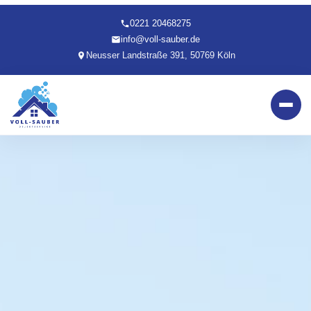
0221 20468275
info@voll-sauber.de
Neusser Landstraße 391, 50769 Köln