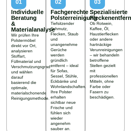
01
02
03
Individuelle
Fachgerechte
Spezialisierte
Beratung
Polsterreinigung
Fleckenentfer
&
Tiefsitzender
Ob Rotwein,
Materialanalyse
Schmutz,
Kaffee, Öl,
Flecken, Staub
Haustierflecken
Wir prüfen Ihre
und
oder andere
Polstermöbel
unangenehme
hartnäckige
direkt vor Ort,
Gerüche
Verunreinigungen
analysieren
werden
– wir behandeln
Stoffart,
gründlich
betroffene
Füllmaterial und
entfernt – ideal
Stellen gezielt
Verschmutzungsgrad
für Sofas,
mit
und wählen
Sessel, Stühle,
professionellen
darauf
Eckbänke und
Mitteln, ohne
basierend die
Wohnlandschaften.
Farbe oder
optimale,
Ihre Polster
Fasern zu
materialschonende
erhalten
beschädigen.
Reinigungsmethode.
sichtbar neue
Frische und
fühlen sich
wieder
angenehm
sauber an.