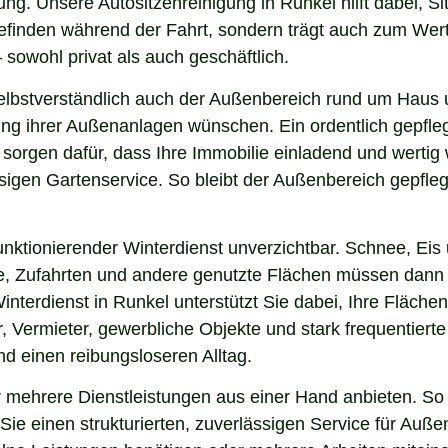
ng. Unsere Autositzenreinigung in Runkel hilft dabei, Si
lbefinden während der Fahrt, sondern trägt auch zum Wer
sowohl privat als auch geschäftlich.
lbstverständlich auch der Außenbereich rund um Haus u
nung ihrer Außenanlagen wünschen. Ein ordentlich gepfl
 sorgen dafür, dass Ihre Immobilie einladend und werti
sigen Gartenservice. So bleibt der Außenbereich gepfleg
nktionierender Winterdienst unverzichtbar. Schnee, Eis u
ge, Zufahrten und andere genutzte Flächen müssen dann
interdienst in Runkel unterstützt Sie dabei, Ihre Fläch
, Vermieter, gewerbliche Objekte und stark frequentierte
und einen reibungsloseren Alltag.
mehrere Dienstleistungen aus einer Hand anbieten. So 
ie einen strukturierten, zuverlässigen Service für Auße