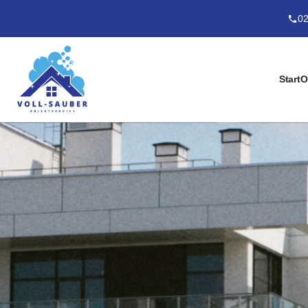
02
Start
O