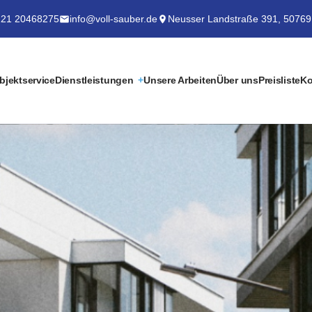
21 20468275
info@voll-sauber.de
Neusser Landstraße 391, 50769
bjektservice
Dienstleistungen
Unsere Arbeiten
Über uns
Preisliste
Ko