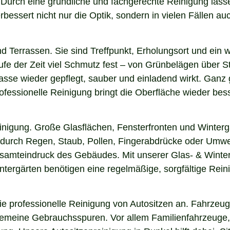
n. Durch eine gründliche und fachgerechte Reinigung la
essert nicht nur die Optik, sondern in vielen Fällen auch
nd Terrassen. Sie sind Treffpunkt, Erholungsort und ein
aufe der Zeit viel Schmutz fest – von Grünbelägen über 
asse wieder gepflegt, sauber und einladend wirkt. Ganz g
fessionelle Reinigung bringt die Oberfläche wieder bess
einigung. Große Glasflächen, Fensterfronten und Winterg
n durch Regen, Staub, Pollen, Fingerabdrücke oder Umwel
esamteindruck des Gebäudes. Mit unserer Glas- & Winter
ergärten benötigen eine regelmäßige, sorgfältige Reinig
 professionelle Reinigung von Autositzen an. Fahrzeugs
lgemeine Gebrauchsspuren. Vor allem Familienfahrzeuge,