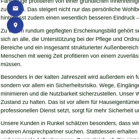
Fahrzeuge profitieren von einer gründlichen Innenreinigu
zu lassen. Das steigert nicht nur das persönliche Woh
hinterlässt zudem einen wesentlich besseren Eindruck – 
Zu einem rundum gepflegten Erscheinungsbild gehört se
sich an alle, die Unterstützung bei der Pflege und Ord
Bereiche und ein insgesamt strukturierter Außenbereich
Menschen mit wenig Zeit profitieren von einem zuverläs
müssen.
Besonders in der kalten Jahreszeit wird außerdem ein fu
sondern vor allem ein Sicherheitsrisiko. Wege, Eingän
minimieren und die Nutzbarkeit sicherzustellen. Unser W
Zustand zu halten. Das ist vor allem für Hauseigentümer
professionellen Dienst setzt, sorgt für mehr Sicherheit 
Unsere Kunden in Runkel schätzen besonders, dass wir 
anderen Ansprechpartner suchen. Stattdessen erhalten S