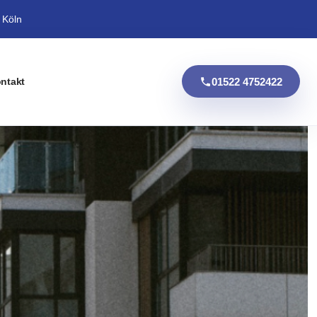
 Köln
01522 4752422
ntakt