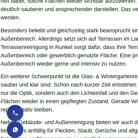
hilft dabei, solche Flächen wieder sichtbar aufzuwerte
deutlich sauberer und ansprechender darstellen. Das verb
werden.
Besonders beliebt und gleichzeitig stark beansprucht si
Außenbereich. Allerdings setzt sich auf Terrassen im L
Terrassenreinigung in Runkel sorgt dafür, dass Ihre Terr
Außenbereich oder gewerblich genutzte Fläche: Eine pro
Außenbereich wieder gerne und intensiv zu nutzen.
Ein weiterer Schwerpunkt ist die Glas- & Wintergartenr
sauber und klar sind. Schon nach kurzer Zeit entstehe
nur die Optik, sondern auch den Lichteinfall und den G
Flächen wieder in einen gepflegten Zustand. Gerade Wint
repräsentativ bleiben.
Neben Gebäude- und Außenreinigung bieten wir auch die
besonders anfällig für Flecken, Staub, Gerüche und al