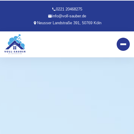
0221 20468275
info@voll-sauber.de
Neusser Landstraße 391, 50769 Köln