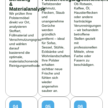
&
Tiefsitzender
Ob Rotwein,
Materialanalyse
Schmutz,
Kaffee, Öl,
Flecken, Staub
Haustierflecken
Wir prüfen Ihre
und
oder andere
Polstermöbel
unangenehme
hartnäckige
direkt vor Ort,
Gerüche
Verunreinigungen
analysieren
werden
– wir behandeln
Stoffart,
gründlich
betroffene
Füllmaterial und
entfernt – ideal
Stellen gezielt
Verschmutzungsgrad
für Sofas,
mit
und wählen
Sessel, Stühle,
professionellen
darauf
Eckbänke und
Mitteln, ohne
basierend die
Wohnlandschaften.
Farbe oder
optimale,
Ihre Polster
Fasern zu
materialschonende
erhalten
beschädigen.
Reinigungsmethode.
sichtbar neue
Frische und
fühlen sich
wieder
angenehm
sauber an.
04
05
06