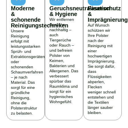
Moderne
Geruchsneutralisation
Faserschutz
&
& Hygiene
&
schonende
Imprägnierung
Wir entfernen
Reinigungstechniken
Gerüche
Auf Wunsch
nachhaltig –
schützen wir
Unsere
auch
Ihre Polster
Reinigung
Tiergerüche
nach der
erfolgt mit
oder Rauch –
Reinigung mit
leistungsstarken
und befreien
einer
Sprüh- und
Polster von
hochwertigen
Extraktionsgeräten
Keimen,
Imprägnierung.
oder
Bakterien und
Sie sorgt dafür,
schonenden
Allergenen. Das
dass
Schaumverfahren
verbessert
Flüssigkeiten
– je nach
spürbar das
abperlen,
Material. Das
Raumklima und
Flecken
sorgt für eine
sorgt für ein
weniger schnell
gründliche
hygienisches
entstehen und
Reinigung,
Wohngefühl.
die Textilien
ohne die
länger sauber
Polsterstruktur
bleiben.
zu belasten.