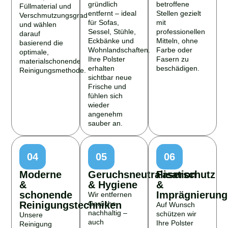
gründlich
betroffene
Füllmaterial und
entfernt – ideal
Stellen gezielt
Verschmutzungsgrad
für Sofas,
mit
und wählen
Sessel, Stühle,
professionellen
darauf
Eckbänke und
Mitteln, ohne
basierend die
Wohnlandschaften.
Farbe oder
optimale,
Ihre Polster
Fasern zu
materialschonende
erhalten
beschädigen.
Reinigungsmethode.
sichtbar neue
Frische und
fühlen sich
wieder
angenehm
sauber an.
04
05
06
Moderne
Geruchsneutralisation
Faserschutz
&
& Hygiene
&
schonende
Imprägnierung
Wir entfernen
Reinigungstechniken
Gerüche
Auf Wunsch
nachhaltig –
schützen wir
Unsere
auch
Ihre Polster
Reinigung