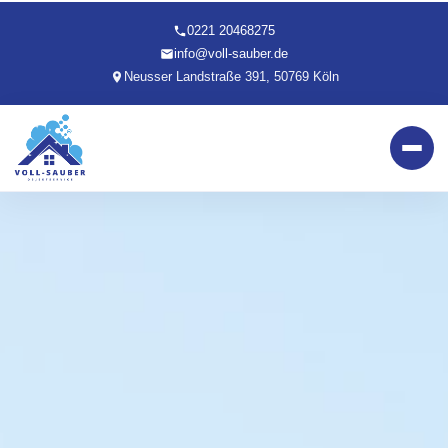
0221 20468275
info@voll-sauber.de
Neusser Landstraße 391, 50769 Köln