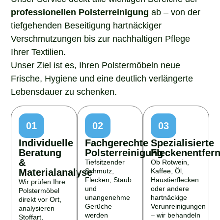
professionellen Polsterreinigung
ab – von der
tiefgehenden Beseitigung hartnäckiger
Verschmutzungen bis zur nachhaltigen Pflege
Ihrer Textilien.
Unser Ziel ist es, Ihren Polstermöbeln neue
Frische, Hygiene und eine deutlich verlängerte
Lebensdauer zu schenken.
01
02
03
Individuelle
Fachgerechte
Spezialisierte
Beratung
Polsterreinigung
Fleckenentfer
&
Tiefsitzender
Ob Rotwein,
Materialanalyse
Schmutz,
Kaffee, Öl,
Flecken, Staub
Haustierflecken
Wir prüfen Ihre
und
oder andere
Polstermöbel
unangenehme
hartnäckige
direkt vor Ort,
Gerüche
Verunreinigungen
analysieren
werden
– wir behandeln
Stoffart,