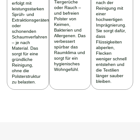
Tiergerüche
nach der
erfolgt mit
oder Rauch –
Reinigung mit
leistungsstarken
und befreien
einer
Sprüh- und
Polster von
hochwertigen
Extraktionsgeräten
Keimen,
Imprägnierung.
oder
Bakterien und
Sie sorgt dafür,
schonenden
Allergenen. Das
dass
Schaumverfahren
verbessert
Flüssigkeiten
– je nach
spürbar das
abperlen,
Material. Das
Raumklima und
Flecken
sorgt für eine
sorgt für ein
weniger schnell
gründliche
hygienisches
entstehen und
Reinigung,
Wohngefühl.
die Textilien
ohne die
länger sauber
Polsterstruktur
bleiben.
zu belasten.