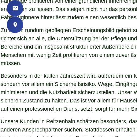
Fahrzeuge profitieren von einer gründlichen Innenreinigu
erscheinen zu lassen. Das steigert nicht nur das persö
Fahrzeuginnere hinterlässt zudem einen wesentlich bess
Zu einem rundum gepflegten Erscheinungsbild gehört s
richtet sich an alle, die Unterstützung bei der Pflege
Bereiche und ein insgesamt strukturierter Außenbereich
Menschen mit wenig Zeit profitieren von einem zuverläs
müssen.
Besonders in der kalten Jahreszeit wird außerdem ein fu
sondern vor allem ein Sicherheitsrisiko. Wege, Eingän
minimieren und die Nutzbarkeit sicherzustellen. Unser W
sicheren Zustand zu halten. Das ist vor allem für Hause
auf einen professionellen Dienst setzt, sorgt für mehr S
Unsere Kunden in Reitzenhain schätzen besonders, dass
anderen Ansprechpartner suchen. Stattdessen erhalten S