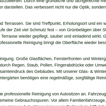
r aufzuwerten. Durch eine gründliche und fachgerechte R
arstellen. Das verbessert nicht nur die Optik, sondern i
nd Terrassen. Sie sind Treffpunkt, Erholungsort und ein
aufe der Zeit viel Schmutz fest – von Grünbelägen über 
 Terrasse wieder gepflegt, sauber und einladend wirkt. G
fessionelle Reinigung bringt die Oberfläche wieder bess
einigung. Große Glasflächen, Fensterfronten und Winterg
n durch Regen, Staub, Pollen, Fingerabdrücke oder Umwel
esamteindruck des Gebäudes. Mit unserer Glas- & Winter
ergärten benötigen eine regelmäßige, sorgfältige Reinig
 professionelle Reinigung von Autositzen an. Fahrzeugs
lgemeine Gebrauchsspuren. Vor allem Familienfahrzeuge,