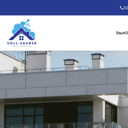
02
Start
O