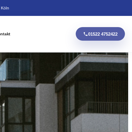
 Köln
01522 4752422
ntakt