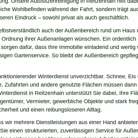
ng. Unsere Autositzenreinigung in Reitzenhain hilft dabe
nliche Wohlbefinden während der Fahrt, sondern trägt a
eren Eindruck – sowohl privat als auch geschäftlich.
elbstverständlich auch der Außenbereich rund um Haus 
 und Ordnung ihrer Außenanlagen wünschen. Ein ordentlic
 sorgen dafür, dass Ihre Immobilie einladend und werti
sigen Gartenservice. So bleibt der Außenbereich gepfleg
nktionierender Winterdienst unverzichtbar. Schnee, Eis u
ge, Zufahrten und andere genutzte Flächen müssen dann
interdienst in Reitzenhain unterstützt Sie dabei, Ihre 
igentümer, Vermieter, gewerbliche Objekte und stark freq
icherheit und einen reibungsloseren Alltag.
 wir mehrere Dienstleistungen aus einer Hand anbieten.
ie einen strukturierten, zuverlässigen Service für Auße