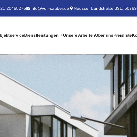
21 20468275
info@voll-sauber.de
Neusser Landstraße 391, 50769
bjektservice
Dienstleistungen
Unsere Arbeiten
Über uns
Preisliste
Ko