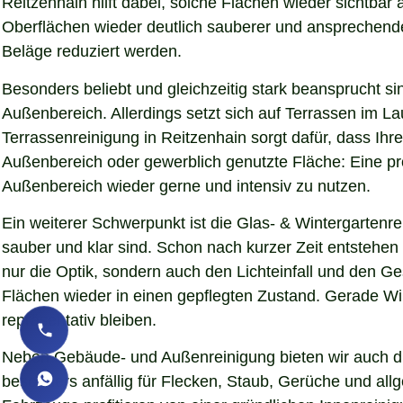
Reitzenhain hilft dabei, solche Flächen wieder sichtba
Oberflächen wieder deutlich sauberer und ansprechender d
Beläge reduziert werden.
Besonders beliebt und gleichzeitig stark beansprucht si
Außenbereich. Allerdings setzt sich auf Terrassen im L
Terrassenreinigung in Reitzenhain sorgt dafür, dass Ihre
Außenbereich oder gewerblich genutzte Fläche: Eine pro
Außenbereich wieder gerne und intensiv zu nutzen.
Ein weiterer Schwerpunkt ist die Glas- & Wintergartenr
sauber und klar sind. Schon nach kurzer Zeit entstehe
nur die Optik, sondern auch den Lichteinfall und den G
Flächen wieder in einen gepflegten Zustand. Gerade Wint
repräsentativ bleiben.
Neben Gebäude- und Außenreinigung bieten wir auch die
besonders anfällig für Flecken, Staub, Gerüche und al