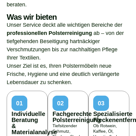
beraten.
Was wir bieten
Unser Service deckt alle wichtigen Bereiche der
professionellen Polsterreinigung
ab – von der
tiefgehenden Beseitigung hartnäckiger
Verschmutzungen bis zur nachhaltigen Pflege
Ihrer Textilien.
Unser Ziel ist es, Ihren Polstermöbeln neue
Frische, Hygiene und eine deutlich verlängerte
Lebensdauer zu schenken.
01
02
03
Individuelle
Fachgerechte
Spezialisierte
Beratung
Polsterreinigung
Fleckenentfer
&
Tiefsitzender
Ob Rotwein,
Materialanalyse
Schmutz,
Kaffee, Öl,
Flecken, Staub
Haustierflecken