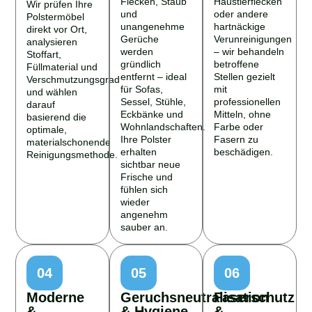
Wir prüfen Ihre
und
oder andere
Polstermöbel
unangenehme
hartnäckige
direkt vor Ort,
Gerüche
Verunreinigungen
analysieren
werden
– wir behandeln
Stoffart,
gründlich
betroffene
Füllmaterial und
entfernt – ideal
Stellen gezielt
Verschmutzungsgrad
für Sofas,
mit
und wählen
Sessel, Stühle,
professionellen
darauf
Eckbänke und
Mitteln, ohne
basierend die
Wohnlandschaften.
Farbe oder
optimale,
Ihre Polster
Fasern zu
materialschonende
erhalten
beschädigen.
Reinigungsmethode.
sichtbar neue
Frische und
fühlen sich
wieder
angenehm
sauber an.
04
05
06
Moderne
Geruchsneutralisation
Faserschutz
&
& Hygiene
&