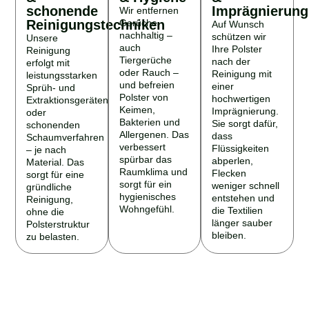
schonende
Imprägnierung
Wir entfernen
Reinigungstechniken
Gerüche
Auf Wunsch
nachhaltig –
schützen wir
Unsere
auch
Ihre Polster
Reinigung
Tiergerüche
nach der
erfolgt mit
oder Rauch –
Reinigung mit
leistungsstarken
und befreien
einer
Sprüh- und
Polster von
hochwertigen
Extraktionsgeräten
Keimen,
Imprägnierung.
oder
Bakterien und
Sie sorgt dafür,
schonenden
Allergenen. Das
dass
Schaumverfahren
verbessert
Flüssigkeiten
– je nach
spürbar das
abperlen,
Material. Das
Raumklima und
Flecken
sorgt für eine
sorgt für ein
weniger schnell
gründliche
hygienisches
entstehen und
Reinigung,
Wohngefühl.
die Textilien
ohne die
länger sauber
Polsterstruktur
bleiben.
zu belasten.