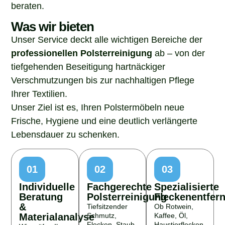
beraten.
Was wir bieten
Unser Service deckt alle wichtigen Bereiche der
professionellen Polsterreinigung
ab – von der
tiefgehenden Beseitigung hartnäckiger
Verschmutzungen bis zur nachhaltigen Pflege
Ihrer Textilien.
Unser Ziel ist es, Ihren Polstermöbeln neue
Frische, Hygiene und eine deutlich verlängerte
Lebensdauer zu schenken.
01
02
03
Individuelle
Fachgerechte
Spezialisierte
Beratung
Polsterreinigung
Fleckenentfer
&
Tiefsitzender
Ob Rotwein,
Materialanalyse
Schmutz,
Kaffee, Öl,
Flecken, Staub
Haustierflecken