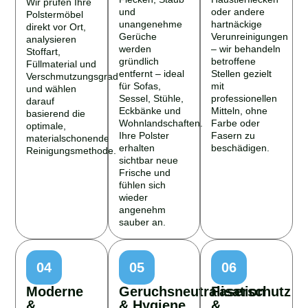
Wir prüfen Ihre
und
oder andere
Polstermöbel
unangenehme
hartnäckige
direkt vor Ort,
Gerüche
Verunreinigungen
analysieren
werden
– wir behandeln
Stoffart,
gründlich
betroffene
Füllmaterial und
entfernt – ideal
Stellen gezielt
Verschmutzungsgrad
für Sofas,
mit
und wählen
Sessel, Stühle,
professionellen
darauf
Eckbänke und
Mitteln, ohne
basierend die
Wohnlandschaften.
Farbe oder
optimale,
Ihre Polster
Fasern zu
materialschonende
erhalten
beschädigen.
Reinigungsmethode.
sichtbar neue
Frische und
fühlen sich
wieder
angenehm
sauber an.
04
05
06
Moderne
Geruchsneutralisation
Faserschutz
&
& Hygiene
&