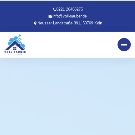
0221 20468275
info@voll-sauber.de
Neusser Landstraße 391, 50769 Köln