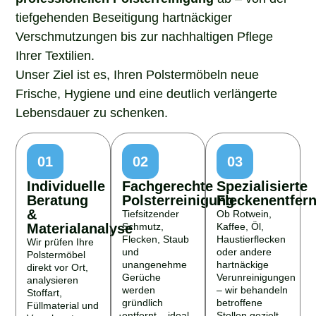
tiefgehenden Beseitigung hartnäckiger
Verschmutzungen bis zur nachhaltigen Pflege
Ihrer Textilien.
Unser Ziel ist es, Ihren Polstermöbeln neue
Frische, Hygiene und eine deutlich verlängerte
Lebensdauer zu schenken.
01
02
03
Individuelle
Fachgerechte
Spezialisierte
Beratung
Polsterreinigung
Fleckenentfer
&
Tiefsitzender
Ob Rotwein,
Materialanalyse
Schmutz,
Kaffee, Öl,
Flecken, Staub
Haustierflecken
Wir prüfen Ihre
und
oder andere
Polstermöbel
unangenehme
hartnäckige
direkt vor Ort,
Gerüche
Verunreinigungen
analysieren
werden
– wir behandeln
Stoffart,
gründlich
betroffene
Füllmaterial und
entfernt – ideal
Stellen gezielt