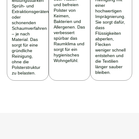
und befreien
einer
Sprüh- und
Polster von
hochwertigen
Extraktionsgeräten
Keimen,
Imprägnierung.
oder
Bakterien und
Sie sorgt dafür,
schonenden
Allergenen. Das
dass
Schaumverfahren
verbessert
Flüssigkeiten
– je nach
spürbar das
abperlen,
Material. Das
Raumklima und
Flecken
sorgt für eine
sorgt für ein
weniger schnell
gründliche
hygienisches
entstehen und
Reinigung,
Wohngefühl.
die Textilien
ohne die
länger sauber
Polsterstruktur
bleiben.
zu belasten.