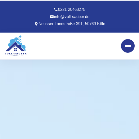
0221 20468275
info@voll-sauber.de
Neusser Landstraße 391, 50769 Köln