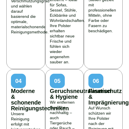
Verschmutzungsgrad
für Sofas,
mit
und wählen
Sessel, Stühle,
professionellen
darauf
Eckbänke und
Mitteln, ohne
basierend die
Wohnlandschaften.
Farbe oder
optimale,
Ihre Polster
Fasern zu
materialschonende
erhalten
beschädigen.
Reinigungsmethode.
sichtbar neue
Frische und
fühlen sich
wieder
angenehm
sauber an.
04
05
06
Moderne
Geruchsneutralisation
Faserschutz
&
& Hygiene
&
schonende
Imprägnierung
Wir entfernen
Reinigungstechniken
Gerüche
Auf Wunsch
nachhaltig –
schützen wir
Unsere
auch
Ihre Polster
Reinigung
Tiergerüche
nach der
erfolgt mit
oder Rauch –
Reinigung mit
leistungsstarken