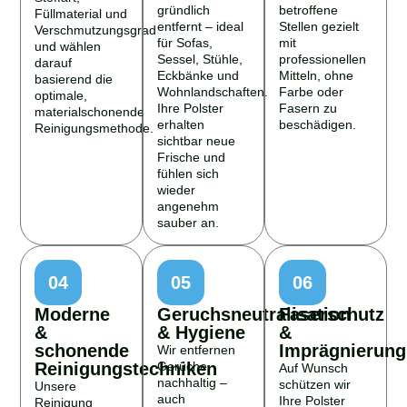
gründlich
betroffene
Füllmaterial und
entfernt – ideal
Stellen gezielt
Verschmutzungsgrad
für Sofas,
mit
und wählen
Sessel, Stühle,
professionellen
darauf
Eckbänke und
Mitteln, ohne
basierend die
Wohnlandschaften.
Farbe oder
optimale,
Ihre Polster
Fasern zu
materialschonende
erhalten
beschädigen.
Reinigungsmethode.
sichtbar neue
Frische und
fühlen sich
wieder
angenehm
sauber an.
04
05
06
Moderne
Geruchsneutralisation
Faserschutz
&
& Hygiene
&
schonende
Imprägnierung
Wir entfernen
Reinigungstechniken
Gerüche
Auf Wunsch
nachhaltig –
schützen wir
Unsere
auch
Ihre Polster
Reinigung