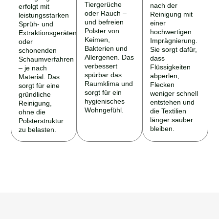
Tiergerüche
nach der
erfolgt mit
oder Rauch –
Reinigung mit
leistungsstarken
und befreien
einer
Sprüh- und
Polster von
hochwertigen
Extraktionsgeräten
Keimen,
Imprägnierung.
oder
Bakterien und
Sie sorgt dafür,
schonenden
Allergenen. Das
dass
Schaumverfahren
verbessert
Flüssigkeiten
– je nach
spürbar das
abperlen,
Material. Das
Raumklima und
Flecken
sorgt für eine
sorgt für ein
weniger schnell
gründliche
hygienisches
entstehen und
Reinigung,
Wohngefühl.
die Textilien
ohne die
länger sauber
Polsterstruktur
bleiben.
zu belasten.