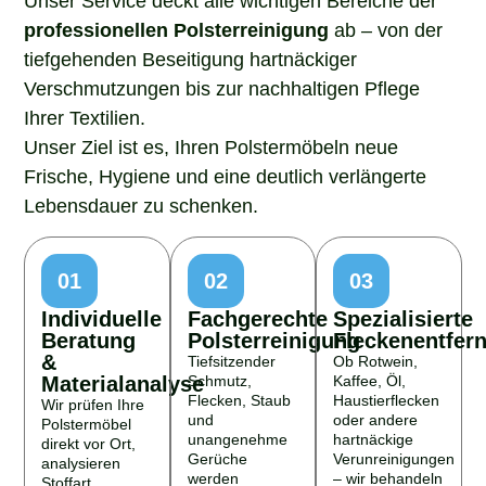
professionellen Polsterreinigung
ab – von der
tiefgehenden Beseitigung hartnäckiger
Verschmutzungen bis zur nachhaltigen Pflege
Ihrer Textilien.
Unser Ziel ist es, Ihren Polstermöbeln neue
Frische, Hygiene und eine deutlich verlängerte
Lebensdauer zu schenken.
01
02
03
Individuelle
Fachgerechte
Spezialisierte
Beratung
Polsterreinigung
Fleckenentfer
&
Tiefsitzender
Ob Rotwein,
Materialanalyse
Schmutz,
Kaffee, Öl,
Flecken, Staub
Haustierflecken
Wir prüfen Ihre
und
oder andere
Polstermöbel
unangenehme
hartnäckige
direkt vor Ort,
Gerüche
Verunreinigungen
analysieren
werden
– wir behandeln
Stoffart,