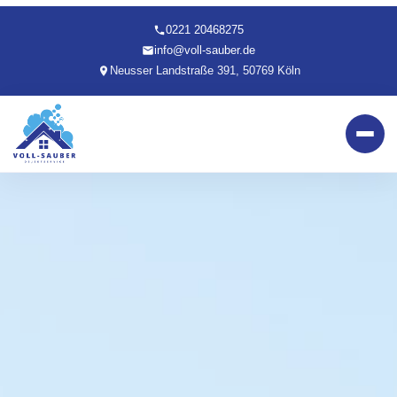
0221 20468275
info@voll-sauber.de
Neusser Landstraße 391, 50769 Köln