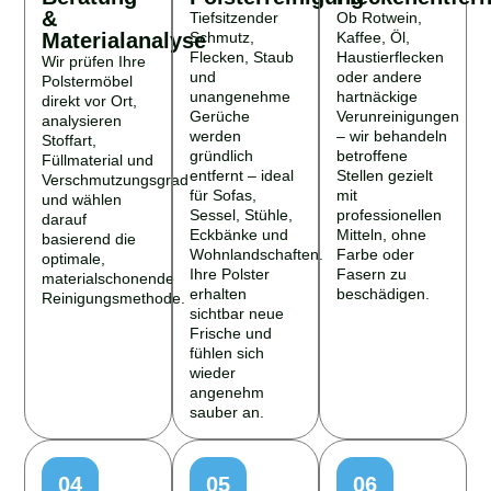
&
Tiefsitzender
Ob Rotwein,
Materialanalyse
Schmutz,
Kaffee, Öl,
Flecken, Staub
Haustierflecken
Wir prüfen Ihre
und
oder andere
Polstermöbel
unangenehme
hartnäckige
direkt vor Ort,
Gerüche
Verunreinigungen
analysieren
werden
– wir behandeln
Stoffart,
gründlich
betroffene
Füllmaterial und
entfernt – ideal
Stellen gezielt
Verschmutzungsgrad
für Sofas,
mit
und wählen
Sessel, Stühle,
professionellen
darauf
Eckbänke und
Mitteln, ohne
basierend die
Wohnlandschaften.
Farbe oder
optimale,
Ihre Polster
Fasern zu
materialschonende
erhalten
beschädigen.
Reinigungsmethode.
sichtbar neue
Frische und
fühlen sich
wieder
angenehm
sauber an.
04
05
06