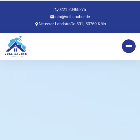
0221 20468275
info@voll-sauber.de
Neusser Landstraße 391, 50769 Köln