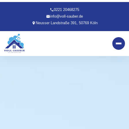
0221 20468275
info@voll-sauber.de
Neusser Landstraße 391, 50769 Köln