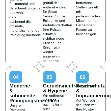
gründlich
betroffene
Füllmaterial und
entfernt – ideal
Stellen gezielt
Verschmutzungsgrad
für Sofas,
mit
und wählen
Sessel, Stühle,
professionellen
darauf
Eckbänke und
Mitteln, ohne
basierend die
Wohnlandschaften.
Farbe oder
optimale,
Ihre Polster
Fasern zu
materialschonende
erhalten
beschädigen.
Reinigungsmethode.
sichtbar neue
Frische und
fühlen sich
wieder
angenehm
sauber an.
04
05
06
Moderne
Geruchsneutralisation
Faserschutz
&
& Hygiene
&
schonende
Imprägnierung
Wir entfernen
Reinigungstechniken
Gerüche
Auf Wunsch
nachhaltig –
schützen wir
Unsere
auch
Ihre Polster
Reinigung