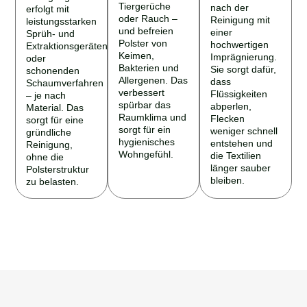
Tiergerüche
nach der
erfolgt mit
oder Rauch –
Reinigung mit
leistungsstarken
und befreien
einer
Sprüh- und
Polster von
hochwertigen
Extraktionsgeräten
Keimen,
Imprägnierung.
oder
Bakterien und
Sie sorgt dafür,
schonenden
Allergenen. Das
dass
Schaumverfahren
verbessert
Flüssigkeiten
– je nach
spürbar das
abperlen,
Material. Das
Raumklima und
Flecken
sorgt für eine
sorgt für ein
weniger schnell
gründliche
hygienisches
entstehen und
Reinigung,
Wohngefühl.
die Textilien
ohne die
länger sauber
Polsterstruktur
bleiben.
zu belasten.