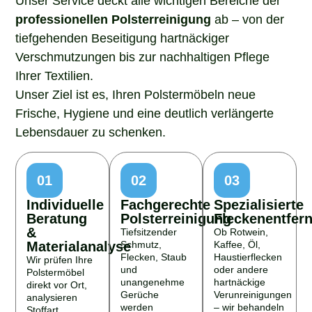
professionellen Polsterreinigung
ab – von der
tiefgehenden Beseitigung hartnäckiger
Verschmutzungen bis zur nachhaltigen Pflege
Ihrer Textilien.
Unser Ziel ist es, Ihren Polstermöbeln neue
Frische, Hygiene und eine deutlich verlängerte
Lebensdauer zu schenken.
01
02
03
Individuelle
Fachgerechte
Spezialisierte
Beratung
Polsterreinigung
Fleckenentfer
&
Tiefsitzender
Ob Rotwein,
Materialanalyse
Schmutz,
Kaffee, Öl,
Flecken, Staub
Haustierflecken
Wir prüfen Ihre
und
oder andere
Polstermöbel
unangenehme
hartnäckige
direkt vor Ort,
Gerüche
Verunreinigungen
analysieren
werden
– wir behandeln
Stoffart,