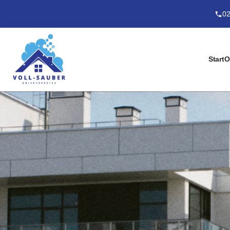
02
Start
O