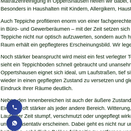
Matratzenreinigung in Oppertshausen helfen wir dabei, 
Besonders in Haushalten mit Kindern, Allergikern, Haust
Auch Teppiche profitieren enorm von einer fachgerechte
in Büro- und Gewerberäumen – mit der Zeit setzen sich 
Teppiche nicht nur optisch aufzuwerten, sondern auch 
Raum erhält ein gepflegteres Erscheinungsbild. Wir le
Noch stärker beansprucht wird meist ein fest verlegter
sieht ein Teppichboden schnell gebraucht und unansehnl
Oppertshausen eignet sich ideal, um Laufstraßen, tief 
wieder in einen gepflegten Zustand zu versetzen und gl
Eindruck Ihrer Räume deutlich.
Neben den Innenbereichen ist auch der äußere Zustand 
Eindruck oft stärker als jeder andere Bereich. Witteru
Laufe der Zeit stumpf, verschmutzt oder ungepflegt wir
und repräsentativ erscheinen. Dabei geht es nicht nur