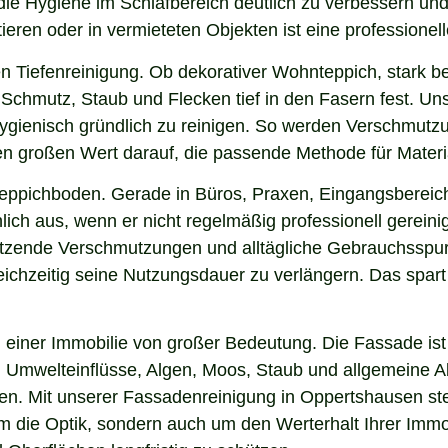
die Hygiene im Schlafbereich deutlich zu verbessern un
ieren oder in vermieteten Objekten ist eine professionel
n Tiefenreinigung. Ob dekorativer Wohnteppich, stark b
Schmutz, Staub und Flecken tief in den Fasern fest. Uns
hygienisch gründlich zu reinigen. So werden Verschmutzu
gen großen Wert darauf, die passende Methode für Mater
 Teppichboden. Gerade in Büros, Praxen, Eingangsbereic
ich aus, wenn er nicht regelmäßig professionell gereini
sitzende Verschmutzungen und alltägliche Gebrauchsspur
eichzeitig seine Nutzungsdauer zu verlängern. Das spart
einer Immobilie von großer Bedeutung. Die Fassade ist 
ng, Umwelteinflüsse, Algen, Moos, Staub und allgemeine
ken. Mit unserer Fassadenreinigung in Oppertshausen ste
 um die Optik, sondern auch um den Werterhalt Ihrer Im