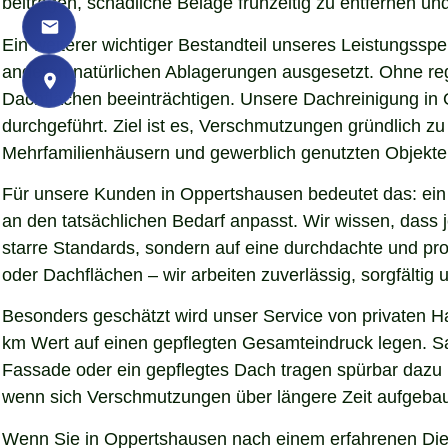
beitragen, schädliche Beläge frühzeitig zu entfernen und
Ein weiterer wichtiger Bestandteil unseres Leistungssp
anderen natürlichen Ablagerungen ausgesetzt. Ohne re
Dachflächen beeinträchtigen. Unsere Dachreinigung in
durchgeführt. Ziel ist es, Verschmutzungen gründlich z
Mehrfamilienhäusern und gewerblich genutzten Objekten 
Für unsere Kunden in Oppertshausen bedeutet das: ein 
an den tatsächlichen Bedarf anpasst. Wir wissen, dass j
starre Standards, sondern auf eine durchdachte und pr
oder Dachflächen – wir arbeiten zuverlässig, sorgfälti
Besonders geschätzt wird unser Service von privaten 
km Wert auf einen gepflegten Gesamteindruck legen. Sau
Fassade oder ein gepflegtes Dach tragen spürbar dazu
wenn sich Verschmutzungen über längere Zeit aufgebaut
Wenn Sie in Oppertshausen nach einem erfahrenen Diens