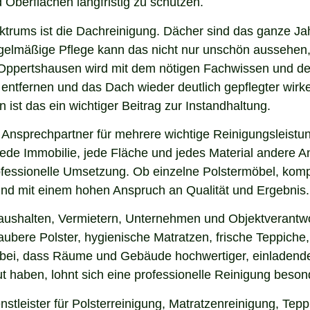
 Oberflächen langfristig zu schützen.
ektrums ist die Dachreinigung. Dächer sind das ganze Ja
gelmäßige Pflege kann das nicht nur unschön aussehen,
 Oppertshausen wird mit dem nötigen Fachwissen und de
u entfernen und das Dach wieder deutlich gepflegter wi
ist das ein wichtiger Beitrag zur Instandhaltung.
Ansprechpartner für mehrere wichtige Reinigungsleistun
ede Immobilie, jede Fläche und jedes Material andere An
ofessionelle Umsetzung. Ob einzelne Polstermöbel, kom
g und mit einem hohen Anspruch an Qualität und Ergebnis.
Haushalten, Vermietern, Unternehmen und Objektverantwo
bere Polster, hygienische Matratzen, frische Teppiche, 
 bei, dass Räume und Gebäude hochwertiger, einladende
 haben, lohnt sich eine professionelle Reinigung beson
tleister für Polsterreinigung, Matratzenreinigung, Tepp