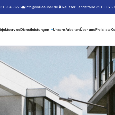
21 20468275
info@voll-sauber.de
Neusser Landstraße 391, 50769
bjektservice
Dienstleistungen
Unsere Arbeiten
Über uns
Preisliste
Ko