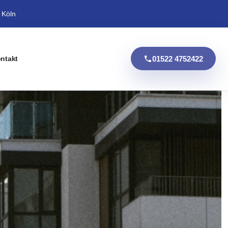
 Köln
01522 4752422
ntakt