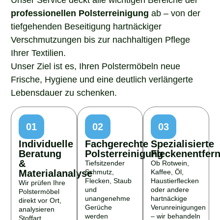
professionellen Polsterreinigung
ab – von der
tiefgehenden Beseitigung hartnäckiger
Verschmutzungen bis zur nachhaltigen Pflege
Ihrer Textilien.
Unser Ziel ist es, Ihren Polstermöbeln neue
Frische, Hygiene und eine deutlich verlängerte
Lebensdauer zu schenken.
01
02
03
Individuelle
Fachgerechte
Spezialisierte
Beratung
Polsterreinigung
Fleckenentfer
&
Tiefsitzender
Ob Rotwein,
Materialanalyse
Schmutz,
Kaffee, Öl,
Flecken, Staub
Haustierflecken
Wir prüfen Ihre
und
oder andere
Polstermöbel
unangenehme
hartnäckige
direkt vor Ort,
Gerüche
Verunreinigungen
analysieren
werden
– wir behandeln
Stoffart,