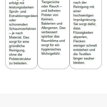
Tiergerüche
nach der
erfolgt mit
oder Rauch –
Reinigung mit
leistungsstarken
und befreien
einer
Sprüh- und
Polster von
hochwertigen
Extraktionsgeräten
Keimen,
Imprägnierung.
oder
Bakterien und
Sie sorgt dafür,
schonenden
Allergenen. Das
dass
Schaumverfahren
verbessert
Flüssigkeiten
– je nach
spürbar das
abperlen,
Material. Das
Raumklima und
Flecken
sorgt für eine
sorgt für ein
weniger schnell
gründliche
hygienisches
entstehen und
Reinigung,
Wohngefühl.
die Textilien
ohne die
länger sauber
Polsterstruktur
bleiben.
zu belasten.