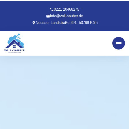
0221 20468275
info@voll-sauber.de
Neusser Landstraße 391, 50769 Köln