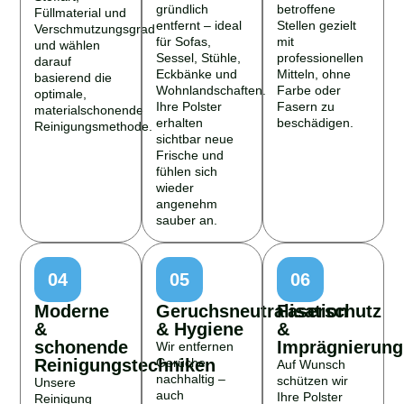
gründlich
betroffene
Füllmaterial und
entfernt – ideal
Stellen gezielt
Verschmutzungsgrad
für Sofas,
mit
und wählen
Sessel, Stühle,
professionellen
darauf
Eckbänke und
Mitteln, ohne
basierend die
Wohnlandschaften.
Farbe oder
optimale,
Ihre Polster
Fasern zu
materialschonende
erhalten
beschädigen.
Reinigungsmethode.
sichtbar neue
Frische und
fühlen sich
wieder
angenehm
sauber an.
04
05
06
Moderne
Geruchsneutralisation
Faserschutz
&
& Hygiene
&
schonende
Imprägnierung
Wir entfernen
Reinigungstechniken
Gerüche
Auf Wunsch
nachhaltig –
schützen wir
Unsere
auch
Ihre Polster
Reinigung