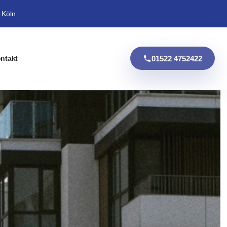
 Köln
01522 4752422
ntakt