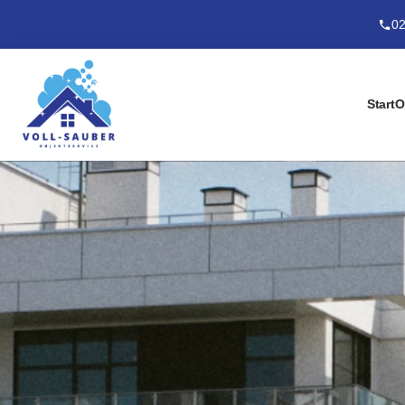
02
Start
O