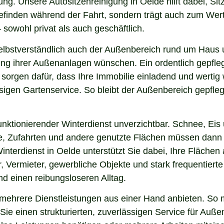
ng. Unsere Autositzenreinigung in Oelde hilft dabei, Sit
lbefinden während der Fahrt, sondern trägt auch zum Wer
sowohl privat als auch geschäftlich.
lbstverständlich auch der Außenbereich rund um Haus u
nung ihrer Außenanlagen wünschen. Ein ordentlich gepfl
 sorgen dafür, dass Ihre Immobilie einladend und werti
sigen Gartenservice. So bleibt der Außenbereich gepfleg
nktionierender Winterdienst unverzichtbar. Schnee, Eis u
ge, Zufahrten und andere genutzte Flächen müssen dann
interdienst in Oelde unterstützt Sie dabei, Ihre Fläche
, Vermieter, gewerbliche Objekte und stark frequentierte
und einen reibungsloseren Alltag.
ehrere Dienstleistungen aus einer Hand anbieten. So m
ie einen strukturierten, zuverlässigen Service für Auße