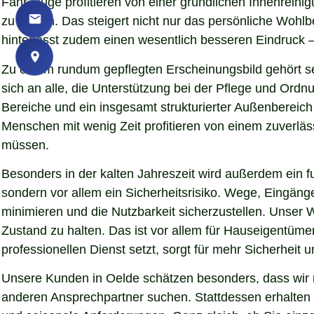
Fahrzeuge profitieren von einer gründlichen Innenreinigu
zu lassen. Das steigert nicht nur das persönliche Woh
hinterlässt zudem einen wesentlich besseren Eindruck – 
Zu einem rundum gepflegten Erscheinungsbild gehört se
sich an alle, die Unterstützung bei der Pflege und Ord
Bereiche und ein insgesamt strukturierter Außenbereich
Menschen mit wenig Zeit profitieren von einem zuverläs
müssen.
Besonders in der kalten Jahreszeit wird außerdem ein fu
sondern vor allem ein Sicherheitsrisiko. Wege, Eingän
minimieren und die Nutzbarkeit sicherzustellen. Unser W
Zustand zu halten. Das ist vor allem für Hauseigentümer
professionellen Dienst setzt, sorgt für mehr Sicherheit 
Unsere Kunden in Oelde schätzen besonders, dass wir m
anderen Ansprechpartner suchen. Stattdessen erhalten S