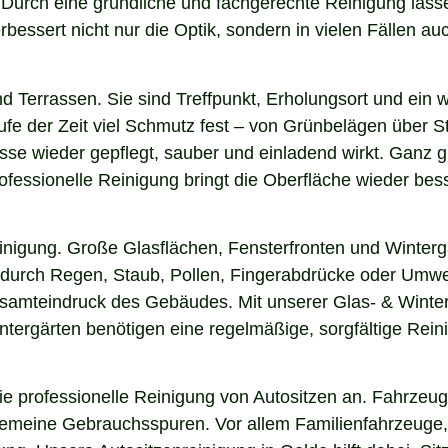
n. Durch eine gründliche und fachgerechte Reinigung la
essert nicht nur die Optik, sondern in vielen Fällen auch
nd Terrassen. Sie sind Treffpunkt, Erholungsort und ein
aufe der Zeit viel Schmutz fest – von Grünbelägen über 
sse wieder gepflegt, sauber und einladend wirkt. Ganz gl
fessionelle Reinigung bringt die Oberfläche wieder bess
einigung. Große Glasflächen, Fensterfronten und Winterg
n durch Regen, Staub, Pollen, Fingerabdrücke oder Umwel
esamteindruck des Gebäudes. Mit unserer Glas- & Winter
ergärten benötigen eine regelmäßige, sorgfältige Reinig
 professionelle Reinigung von Autositzen an. Fahrzeugs
lgemeine Gebrauchsspuren. Vor allem Familienfahrzeuge,