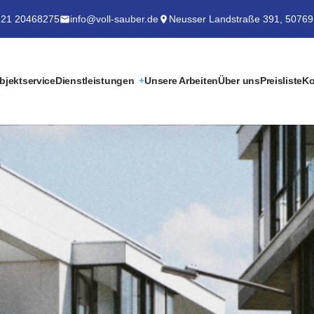
21 20468275
info@voll-sauber.de
Neusser Landstraße 391, 50769
bjektservice
Dienstleistungen
Unsere Arbeiten
Über uns
Preisliste
Ko