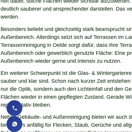
hilft dabei, solche Flächen wieder sichtbar aufzuwerte
deutlich sauberer und ansprechender darstellen. Das verb
werden.
Besonders beliebt und gleichzeitig stark beansprucht si
Außenbereich. Allerdings setzt sich auf Terrassen im L
Terrassenreinigung in Oelde sorgt dafür, dass Ihre Terra
Außenbereich oder gewerblich genutzte Fläche: Eine pro
Außenbereich wieder gerne und intensiv zu nutzen.
Ein weiterer Schwerpunkt ist die Glas- & Wintergartenr
sauber und klar sind. Schon nach kurzer Zeit entstehe
nur die Optik, sondern auch den Lichteinfall und den G
Flächen wieder in einen gepflegten Zustand. Gerade Wint
repräsentativ bleiben.
Neben Gebäude- und Außenreinigung bieten wir auch die
besonders anfällig für Flecken, Staub, Gerüche und al