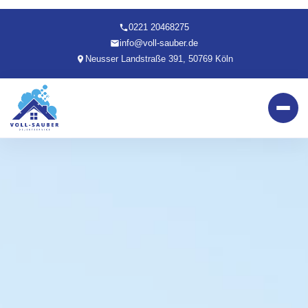
0221 20468275
info@voll-sauber.de
Neusser Landstraße 391, 50769 Köln