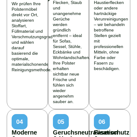
Wir prüfen Ihre
und
oder andere
Polstermöbel
unangenehme
hartnäckige
direkt vor Ort,
Gerüche
Verunreinigungen
analysieren
werden
– wir behandeln
Stoffart,
gründlich
betroffene
Füllmaterial und
entfernt – ideal
Stellen gezielt
Verschmutzungsgrad
für Sofas,
mit
und wählen
Sessel, Stühle,
professionellen
darauf
Eckbänke und
Mitteln, ohne
basierend die
Wohnlandschaften.
Farbe oder
optimale,
Ihre Polster
Fasern zu
materialschonende
erhalten
beschädigen.
Reinigungsmethode.
sichtbar neue
Frische und
fühlen sich
wieder
angenehm
sauber an.
04
05
06
Moderne
Geruchsneutralisation
Faserschutz
&
& Hygiene
&