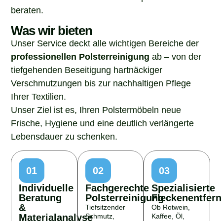
beraten.
Was wir bieten
Unser Service deckt alle wichtigen Bereiche der
professionellen Polsterreinigung
ab – von der
tiefgehenden Beseitigung hartnäckiger
Verschmutzungen bis zur nachhaltigen Pflege
Ihrer Textilien.
Unser Ziel ist es, Ihren Polstermöbeln neue
Frische, Hygiene und eine deutlich verlängerte
Lebensdauer zu schenken.
01
02
03
Individuelle
Fachgerechte
Spezialisierte
Beratung
Polsterreinigung
Fleckenentfer
&
Tiefsitzender
Ob Rotwein,
Materialanalyse
Schmutz,
Kaffee, Öl,
Flecken, Staub
Haustierflecken