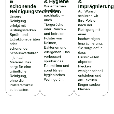
schonende
Imprägnierung
Wir entfernen
Reinigungstechniken
Gerüche
Auf Wunsch
nachhaltig –
schützen wir
Unsere
auch
Ihre Polster
Reinigung
Tiergerüche
nach der
erfolgt mit
oder Rauch –
Reinigung mit
leistungsstarken
und befreien
einer
Sprüh- und
Polster von
hochwertigen
Extraktionsgeräten
Keimen,
Imprägnierung.
oder
Bakterien und
Sie sorgt dafür,
schonenden
Allergenen. Das
dass
Schaumverfahren
verbessert
Flüssigkeiten
– je nach
spürbar das
abperlen,
Material. Das
Raumklima und
Flecken
sorgt für eine
sorgt für ein
weniger schnell
gründliche
hygienisches
entstehen und
Reinigung,
Wohngefühl.
die Textilien
ohne die
länger sauber
Polsterstruktur
bleiben.
zu belasten.