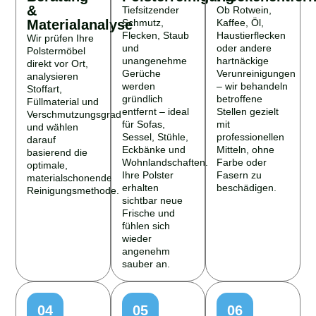
&
Tiefsitzender
Ob Rotwein,
Materialanalyse
Schmutz,
Kaffee, Öl,
Flecken, Staub
Haustierflecken
Wir prüfen Ihre
und
oder andere
Polstermöbel
unangenehme
hartnäckige
direkt vor Ort,
Gerüche
Verunreinigungen
analysieren
werden
– wir behandeln
Stoffart,
gründlich
betroffene
Füllmaterial und
entfernt – ideal
Stellen gezielt
Verschmutzungsgrad
für Sofas,
mit
und wählen
Sessel, Stühle,
professionellen
darauf
Eckbänke und
Mitteln, ohne
basierend die
Wohnlandschaften.
Farbe oder
optimale,
Ihre Polster
Fasern zu
materialschonende
erhalten
beschädigen.
Reinigungsmethode.
sichtbar neue
Frische und
fühlen sich
wieder
angenehm
sauber an.
04
05
06