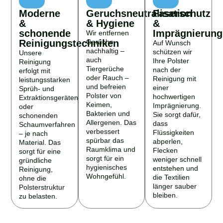
Moderne
Geruchsneutralisation
Faserschutz
&
& Hygiene
&
schonende
Imprägnierung
Wir entfernen
Reinigungstechniken
Gerüche
Auf Wunsch
nachhaltig –
schützen wir
Unsere
auch
Ihre Polster
Reinigung
Tiergerüche
nach der
erfolgt mit
oder Rauch –
Reinigung mit
leistungsstarken
und befreien
einer
Sprüh- und
Polster von
hochwertigen
Extraktionsgeräten
Keimen,
Imprägnierung.
oder
Bakterien und
Sie sorgt dafür,
schonenden
Allergenen. Das
dass
Schaumverfahren
verbessert
Flüssigkeiten
– je nach
spürbar das
abperlen,
Material. Das
Raumklima und
Flecken
sorgt für eine
sorgt für ein
weniger schnell
gründliche
hygienisches
entstehen und
Reinigung,
Wohngefühl.
die Textilien
ohne die
länger sauber
Polsterstruktur
bleiben.
zu belasten.