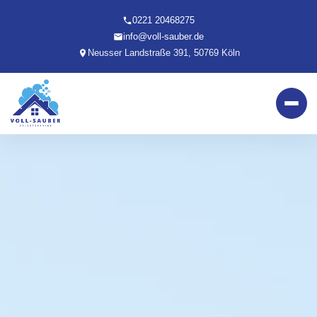
0221 20468275
info@voll-sauber.de
Neusser Landstraße 391, 50769 Köln