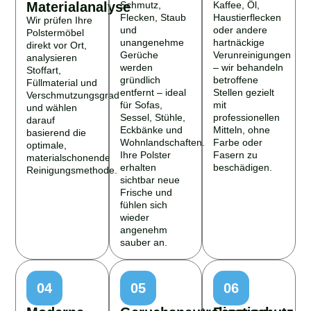
Materialanalyse
Schmutz,
Kaffee, Öl,
Flecken, Staub
Haustierflecken
Wir prüfen Ihre
und
oder andere
Polstermöbel
unangenehme
hartnäckige
direkt vor Ort,
Gerüche
Verunreinigungen
analysieren
werden
– wir behandeln
Stoffart,
gründlich
betroffene
Füllmaterial und
entfernt – ideal
Stellen gezielt
Verschmutzungsgrad
für Sofas,
mit
und wählen
Sessel, Stühle,
professionellen
darauf
Eckbänke und
Mitteln, ohne
basierend die
Wohnlandschaften.
Farbe oder
optimale,
Ihre Polster
Fasern zu
materialschonende
erhalten
beschädigen.
Reinigungsmethode.
sichtbar neue
Frische und
fühlen sich
wieder
angenehm
sauber an.
04
05
06
Moderne
Geruchsneutralisation
Faserschutz