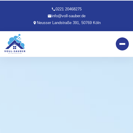
0221 20468275
info@voll-sauber.de
Neusser Landstraße 391, 50769 Köln