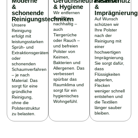
&
& Hygiene
&
schonende
Imprägnierung
Wir entfernen
Reinigungstechniken
Gerüche
Auf Wunsch
nachhaltig –
schützen wir
Unsere
auch
Ihre Polster
Reinigung
Tiergerüche
nach der
erfolgt mit
oder Rauch –
Reinigung mit
leistungsstarken
und befreien
einer
Sprüh- und
Polster von
hochwertigen
Extraktionsgeräten
Keimen,
Imprägnierung.
oder
Bakterien und
Sie sorgt dafür,
schonenden
Allergenen. Das
dass
Schaumverfahren
verbessert
Flüssigkeiten
– je nach
spürbar das
abperlen,
Material. Das
Raumklima und
Flecken
sorgt für eine
sorgt für ein
weniger schnell
gründliche
hygienisches
entstehen und
Reinigung,
Wohngefühl.
die Textilien
ohne die
länger sauber
Polsterstruktur
bleiben.
zu belasten.