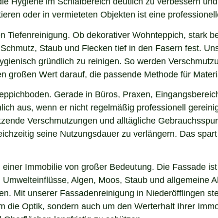
 die Hygiene im Schlafbereich deutlich zu verbessern un
ieren oder in vermieteten Objekten ist eine professionel
n Tiefenreinigung. Ob dekorativer Wohnteppich, stark b
chmutz, Staub und Flecken tief in den Fasern fest. Unse
hygienisch gründlich zu reinigen. So werden Verschmutzu
gen großen Wert darauf, die passende Methode für Mater
 Teppichboden. Gerade in Büros, Praxen, Eingangsbereic
ich aus, wenn er nicht regelmäßig professionell gereini
f sitzende Verschmutzungen und alltägliche Gebrauchsspu
eichzeitig seine Nutzungsdauer zu verlängern. Das spart
einer Immobilie von großer Bedeutung. Die Fassade ist 
ng, Umwelteinflüsse, Algen, Moos, Staub und allgemeine
en. Mit unserer Fassadenreinigung in Niederöfflingen ste
 um die Optik, sondern auch um den Werterhalt Ihrer Im