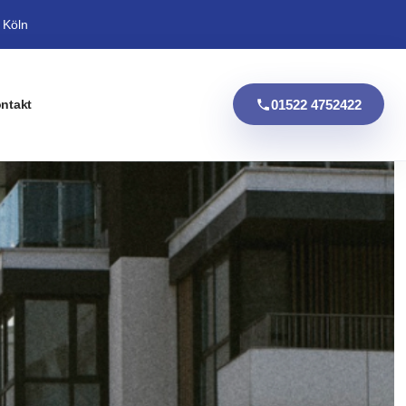
 Köln
01522 4752422
ntakt