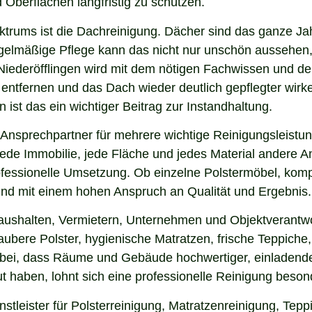
 Oberflächen langfristig zu schützen.
ektrums ist die Dachreinigung. Dächer sind das ganze Ja
gelmäßige Pflege kann das nicht nur unschön aussehen,
Niederöfflingen wird mit dem nötigen Fachwissen und de
u entfernen und das Dach wieder deutlich gepflegter wi
ist das ein wichtiger Beitrag zur Instandhaltung.
 Ansprechpartner für mehrere wichtige Reinigungsleistun
ede Immobilie, jede Fläche und jedes Material andere An
ofessionelle Umsetzung. Ob einzelne Polstermöbel, kom
g und mit einem hohen Anspruch an Qualität und Ergebnis.
aushalten, Vermietern, Unternehmen und Objektverantwor
bere Polster, hygienische Matratzen, frische Teppiche, 
 bei, dass Räume und Gebäude hochwertiger, einladende
 haben, lohnt sich eine professionelle Reinigung beson
stleister für Polsterreinigung, Matratzenreinigung, Tep