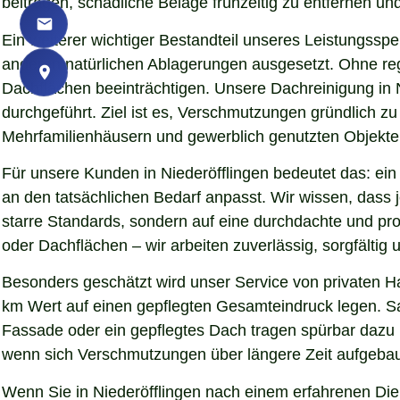
beitragen, schädliche Beläge frühzeitig zu entfernen und
Ein weiterer wichtiger Bestandteil unseres Leistungssp
anderen natürlichen Ablagerungen ausgesetzt. Ohne re
Dachflächen beeinträchtigen. Unsere Dachreinigung in 
durchgeführt. Ziel ist es, Verschmutzungen gründlich z
Mehrfamilienhäusern und gewerblich genutzten Objekten 
Für unsere Kunden in Niederöfflingen bedeutet das: ein
an den tatsächlichen Bedarf anpasst. Wir wissen, dass j
starre Standards, sondern auf eine durchdachte und pr
oder Dachflächen – wir arbeiten zuverlässig, sorgfälti
Besonders geschätzt wird unser Service von privaten H
km Wert auf einen gepflegten Gesamteindruck legen. Sau
Fassade oder ein gepflegtes Dach tragen spürbar dazu
wenn sich Verschmutzungen über längere Zeit aufgebaut
Wenn Sie in Niederöfflingen nach einem erfahrenen Dien