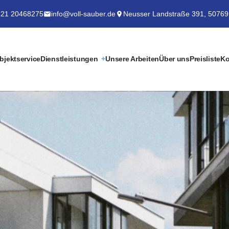
21 20468275
info@voll-sauber.de
Neusser Landstraße 391, 50769
bjektservice
Dienstleistungen
Unsere Arbeiten
Über uns
Preisliste
Ko