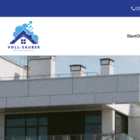
02
Start
O