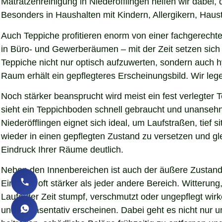
Matratzenreinigung in Niederöfflingen helfen wir dabei,
Besonders in Haushalten mit Kindern, Allergikern, Haust
Auch Teppiche profitieren enorm von einer fachgerechte
in Büro- und Gewerberäumen – mit der Zeit setzen sich S
Teppiche nicht nur optisch aufzuwerten, sondern auch 
Raum erhält ein gepflegteres Erscheinungsbild. Wir le
Noch stärker beansprucht wird meist ein fest verlegter
sieht ein Teppichboden schnell gebraucht und unansehnl
Niederöfflingen eignet sich ideal, um Laufstraßen, tie
wieder in einen gepflegten Zustand zu versetzen und gl
Eindruck Ihrer Räume deutlich.
Neben den Innenbereichen ist auch der äußere Zustand 
Eindruck oft stärker als jeder andere Bereich. Witteru
Laufe der Zeit stumpf, verschmutzt oder ungepflegt wirk
und repräsentativ erscheinen. Dabei geht es nicht nur