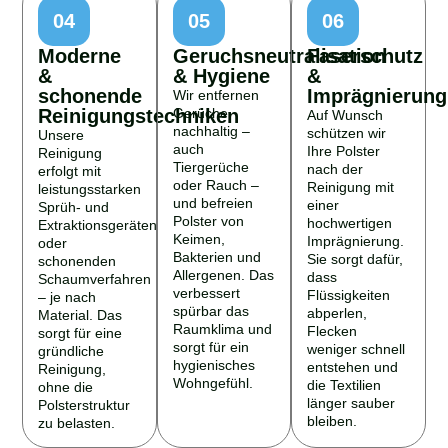
04
05
06
Moderne
Geruchsneutralisation
Faserschutz
&
& Hygiene
&
schonende
Imprägnierung
Wir entfernen
Reinigungstechniken
Gerüche
Auf Wunsch
nachhaltig –
schützen wir
Unsere
auch
Ihre Polster
Reinigung
Tiergerüche
nach der
erfolgt mit
oder Rauch –
Reinigung mit
leistungsstarken
und befreien
einer
Sprüh- und
Polster von
hochwertigen
Extraktionsgeräten
Keimen,
Imprägnierung.
oder
Bakterien und
Sie sorgt dafür,
schonenden
Allergenen. Das
dass
Schaumverfahren
verbessert
Flüssigkeiten
– je nach
spürbar das
abperlen,
Material. Das
Raumklima und
Flecken
sorgt für eine
sorgt für ein
weniger schnell
gründliche
hygienisches
entstehen und
Reinigung,
Wohngefühl.
die Textilien
ohne die
länger sauber
Polsterstruktur
bleiben.
zu belasten.