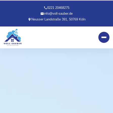
0221 20468275
info@voll-sauber.de
Neusser Landstraße 391, 50769 Köln