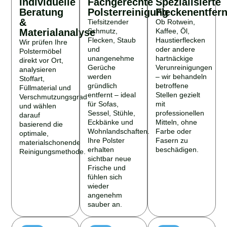
Individuelle
Fachgerechte
Spezialisierte
Beratung
Polsterreinigung
Fleckenentfer
&
Tiefsitzender
Ob Rotwein,
Materialanalyse
Schmutz,
Kaffee, Öl,
Flecken, Staub
Haustierflecken
Wir prüfen Ihre
und
oder andere
Polstermöbel
unangenehme
hartnäckige
direkt vor Ort,
Gerüche
Verunreinigungen
analysieren
werden
– wir behandeln
Stoffart,
gründlich
betroffene
Füllmaterial und
entfernt – ideal
Stellen gezielt
Verschmutzungsgrad
für Sofas,
mit
und wählen
Sessel, Stühle,
professionellen
darauf
Eckbänke und
Mitteln, ohne
basierend die
Wohnlandschaften.
Farbe oder
optimale,
Ihre Polster
Fasern zu
materialschonende
erhalten
beschädigen.
Reinigungsmethode.
sichtbar neue
Frische und
fühlen sich
wieder
angenehm
sauber an.