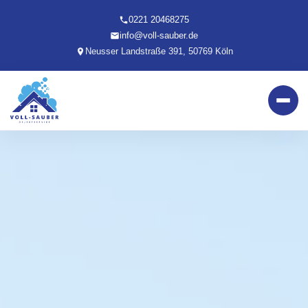
0221 20468275
info@voll-sauber.de
Neusser Landstraße 391, 50769 Köln