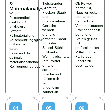
&
Tiefsitzender
Ob Rotwein,
Materialanalyse
Schmutz,
Kaffee, Öl,
Flecken, Staub
Haustierflecken
Wir prüfen Ihre
und
oder andere
Polstermöbel
unangenehme
hartnäckige
direkt vor Ort,
Gerüche
Verunreinigungen
analysieren
werden
– wir behandeln
Stoffart,
gründlich
betroffene
Füllmaterial und
entfernt – ideal
Stellen gezielt
Verschmutzungsgrad
für Sofas,
mit
und wählen
Sessel, Stühle,
professionellen
darauf
Eckbänke und
Mitteln, ohne
basierend die
Wohnlandschaften.
Farbe oder
optimale,
Ihre Polster
Fasern zu
materialschonende
erhalten
beschädigen.
Reinigungsmethode.
sichtbar neue
Frische und
fühlen sich
wieder
angenehm
sauber an.
04
05
06