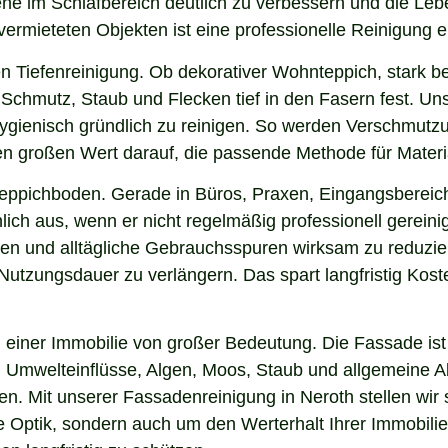
iene im Schlafbereich deutlich zu verbessern und die Le
 vermieteten Objekten ist eine professionelle Reinigung 
n Tiefenreinigung. Ob dekorativer Wohnteppich, stark b
chmutz, Staub und Flecken tief in den Fasern fest. Unse
hygienisch gründlich zu reinigen. So werden Verschmutzu
gen großen Wert darauf, die passende Methode für Mater
 Teppichboden. Gerade in Büros, Praxen, Eingangsbereic
ich aus, wenn er nicht regelmäßig professionell gereini
gen und alltägliche Gebrauchsspuren wirksam zu reduzier
e Nutzungsdauer zu verlängern. Das spart langfristig Ko
einer Immobilie von großer Bedeutung. Die Fassade ist 
ng, Umwelteinflüsse, Algen, Moos, Staub und allgemeine
en. Mit unserer Fassadenreinigung in Neroth stellen wir
ie Optik, sondern auch um den Werterhalt Ihrer Immobil