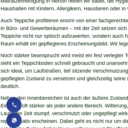
Matratzenreinigung in Neroth helfen wir dabei, die Hyg
Haushalten mit Kindern, Allergikern, Haustieren oder in
Auch Teppiche profitieren enorm von einer fachgerechte
in Büro- und Gewerberäumen – mit der Zeit setzen sich S
Teppiche nicht nur optisch aufzuwerten, sondern auch 
Raum erhält ein gepflegteres Erscheinungsbild. Wir le
Noch stärker beansprucht wird meist ein fest verlegter
sieht ein Teppichboden schnell gebraucht und unansehnl
sich ideal, um Laufstraßen, tief sitzende Verschmutzun
gepflegten Zustand zu versetzen und gleichzeitig sein
deutlich.
Neben den Innenbereichen ist auch der äußere Zustand 
Eindruck oft stärker als jeder andere Bereich. Witteru
Laufe der Zeit stumpf, verschmutzt oder ungepflegt wirk
repräsentativ erscheinen. Dabei geht es nicht nur um d