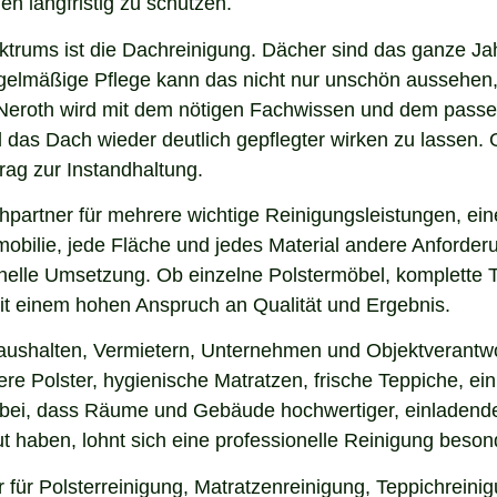
en langfristig zu schützen.
ektrums ist die Dachreinigung. Dächer sind das ganze Ja
gelmäßige Pflege kann das nicht nur unschön aussehen,
Neroth wird mit dem nötigen Fachwissen und dem passend
nd das Dach wieder deutlich gepflegter wirken zu lasse
rag zur Instandhaltung.
partner für mehrere wichtige Reinigungsleistungen, ein
obilie, jede Fläche und jedes Material andere Anforderun
nelle Umsetzung. Ob einzelne Polstermöbel, komplette 
 mit einem hohen Anspruch an Qualität und Ergebnis.
aushalten, Vermietern, Unternehmen und Objektverantwo
e Polster, hygienische Matratzen, frische Teppiche, ein
 bei, dass Räume und Gebäude hochwertiger, einladende
 haben, lohnt sich eine professionelle Reinigung beson
 für Polsterreinigung, Matratzenreinigung, Teppichrein