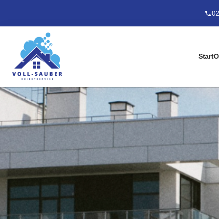
02
Start
O