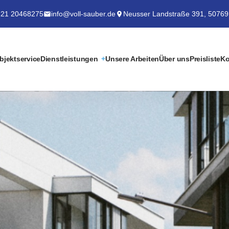
21 20468275
info@voll-sauber.de
Neusser Landstraße 391, 50769
bjektservice
Dienstleistungen
Unsere Arbeiten
Über uns
Preisliste
Ko