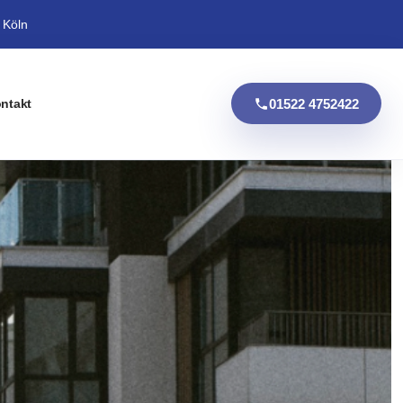
 Köln
01522 4752422
ntakt