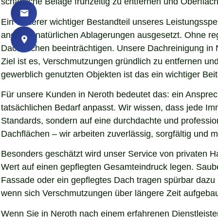
schädliche Beläge frühzeitig zu entfernen und Oberfläch
Ein weiterer wichtiger Bestandteil unseres Leistungssp
anderen natürlichen Ablagerungen ausgesetzt. Ohne re
Dachflächen beeinträchtigen. Unsere Dachreinigung in 
Ziel ist es, Verschmutzungen gründlich zu entfernen u
gewerblich genutzten Objekten ist das ein wichtiger Beit
Für unsere Kunden in Neroth bedeutet das: ein Ansprech
tatsächlichen Bedarf anpasst. Wir wissen, dass jede Imm
Standards, sondern auf eine durchdachte und professio
Dachflächen – wir arbeiten zuverlässig, sorgfältig und
Besonders geschätzt wird unser Service von privaten H
Wert auf einen gepflegten Gesamteindruck legen. Sauber
Fassade oder ein gepflegtes Dach tragen spürbar dazu
wenn sich Verschmutzungen über längere Zeit aufgebaut
Wenn Sie in Neroth nach einem erfahrenen Dienstleister