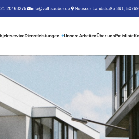
21 20468275
info@voll-sauber.de
Neusser Landstraße 391, 50769
bjektservice
Dienstleistungen
Unsere Arbeiten
Über uns
Preisliste
Ko