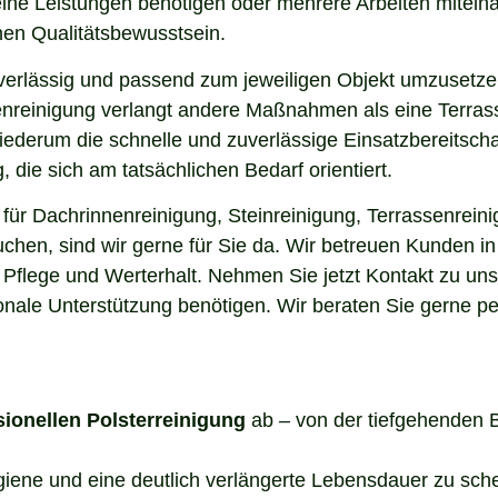
elne Leistungen benötigen oder mehrere Arbeiten miteina
en Qualitätsbewusstsein.
uverlässig und passend zum jeweiligen Objekt umzusetze
enreinigung verlangt andere Maßnahmen als eine Terrass
 wiederum die schnelle und zuverlässige Einsatzbereitsch
die sich am tatsächlichen Bedarf orientiert.
ür Dachrinnenreinigung, Steinreinigung, Terrassenreini
uchen, sind wir gerne für Sie da. Wir betreuen Kunden 
 Pflege und Werterhalt. Nehmen Sie jetzt Kontakt zu un
onale Unterstützung benötigen. Wir beraten Sie gerne pe
sionellen Polsterreinigung
ab – von der tiefgehenden 
ygiene und eine deutlich verlängerte Lebensdauer zu sch