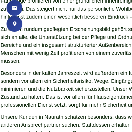
Fahrzeuge profitieren von einer gründlichen Innenreinigu
zu lassen. Das steigert nicht nur das persönliche Woh
hinterlässt zudem einen wesentlich besseren Eindruck – 
Zu einem rundum gepflegten Erscheinungsbild gehört se
sich an alle, die Unterstützung bei der Pflege und Ord
Bereiche und ein insgesamt strukturierter Außenbereich
Menschen mit wenig Zeit profitieren von einem zuverläs
müssen.
Besonders in der kalten Jahreszeit wird außerdem ein fu
sondern vor allem ein Sicherheitsrisiko. Wege, Eingän
minimieren und die Nutzbarkeit sicherzustellen. Unser W
Zustand zu halten. Das ist vor allem für Hauseigentümer
professionellen Dienst setzt, sorgt für mehr Sicherheit 
Unsere Kunden in Naurath schätzen besonders, dass wir
anderen Ansprechpartner suchen. Stattdessen erhalten S