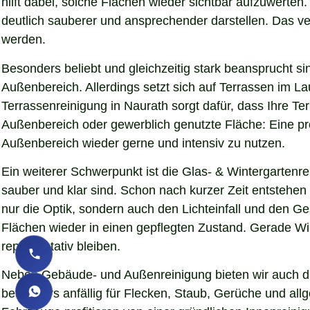
hilft dabei, solche Flächen wieder sichtbar aufzuwerte
deutlich sauberer und ansprechender darstellen. Das verb
werden.
Besonders beliebt und gleichzeitig stark beansprucht si
Außenbereich. Allerdings setzt sich auf Terrassen im L
Terrassenreinigung in Naurath sorgt dafür, dass Ihre Ter
Außenbereich oder gewerblich genutzte Fläche: Eine pro
Außenbereich wieder gerne und intensiv zu nutzen.
Ein weiterer Schwerpunkt ist die Glas- & Wintergartenr
sauber und klar sind. Schon nach kurzer Zeit entstehe
nur die Optik, sondern auch den Lichteinfall und den G
Flächen wieder in einen gepflegten Zustand. Gerade Wint
repräsentativ bleiben.
Neben Gebäude- und Außenreinigung bieten wir auch die
besonders anfällig für Flecken, Staub, Gerüche und al