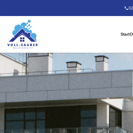
02
Start
O