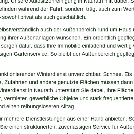
ng. Unsere Autositzenreinigung in Naurath hilft dabei, S
lbefinden während der Fahrt, sondern trägt auch zum Wer
sowohl privat als auch geschäftlich.
lbstverständlich auch der Außenbereich rund um Haus u
nung ihrer Außenanlagen wünschen. Ein ordentlich gepfl
 sorgen dafür, dass Ihre Immobilie einladend und werti
sigen Gartenservice. So bleibt der Außenbereich gepfleg
nktionierender Winterdienst unverzichtbar. Schnee, Eis u
ge, Zufahrten und andere genutzte Flächen müssen dann
interdienst in Naurath unterstützt Sie dabei, Ihre Fläc
, Vermieter, gewerbliche Objekte und stark frequentierte
und einen reibungsloseren Alltag.
 mehrere Dienstleistungen aus einer Hand anbieten. So
ie einen strukturierten, zuverlässigen Service für Auße