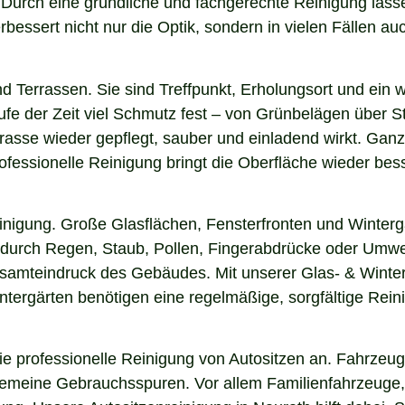
n. Durch eine gründliche und fachgerechte Reinigung la
essert nicht nur die Optik, sondern in vielen Fällen auch
nd Terrassen. Sie sind Treffpunkt, Erholungsort und ein
aufe der Zeit viel Schmutz fest – von Grünbelägen über 
rasse wieder gepflegt, sauber und einladend wirkt. Ganz 
fessionelle Reinigung bringt die Oberfläche wieder bess
einigung. Große Glasflächen, Fensterfronten und Winterg
n durch Regen, Staub, Pollen, Fingerabdrücke oder Umwel
esamteindruck des Gebäudes. Mit unserer Glas- & Winter
ergärten benötigen eine regelmäßige, sorgfältige Reinig
 professionelle Reinigung von Autositzen an. Fahrzeugs
lgemeine Gebrauchsspuren. Vor allem Familienfahrzeuge,