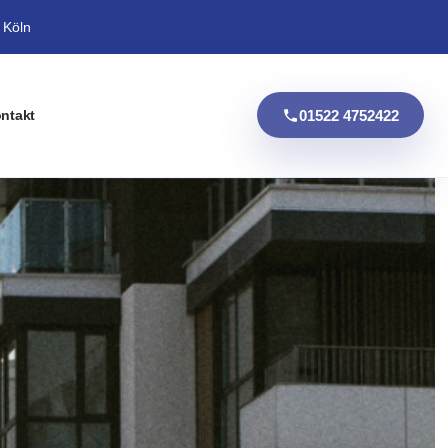
 Köln
01522 4752422
ntakt