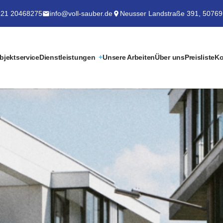
21 20468275
info@voll-sauber.de
Neusser Landstraße 391, 50769
bjektservice
Dienstleistungen
Unsere Arbeiten
Über uns
Preisliste
Ko