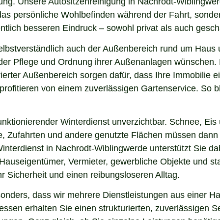
ung. Unsere Autositzenreinigung in Nachrodt-Wiblingwerde
r das persönliche Wohlbefinden während der Fahrt, sonde
lich besseren Eindruck – sowohl privat als auch geschä
elbstverständlich auch der Außenbereich rund um Haus 
ei der Pflege und Ordnung ihrer Außenanlagen wünschen. 
ierter Außenbereich sorgen dafür, dass Ihre Immobilie e
ofitieren von einem zuverlässigen Gartenservice. So bl
nktionierender Winterdienst unverzichtbar. Schnee, Eis u
ge, Zufahrten und andere genutzte Flächen müssen dann
interdienst in Nachrodt-Wiblingwerde unterstützt Sie da
 Hauseigentümer, Vermieter, gewerbliche Objekte und sta
hr Sicherheit und einen reibungsloseren Alltag.
ders, dass wir mehrere Dienstleistungen aus einer Han
sen erhalten Sie einen strukturierten, zuverlässigen S