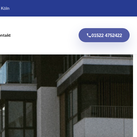
 Köln
01522 4752422
ntakt