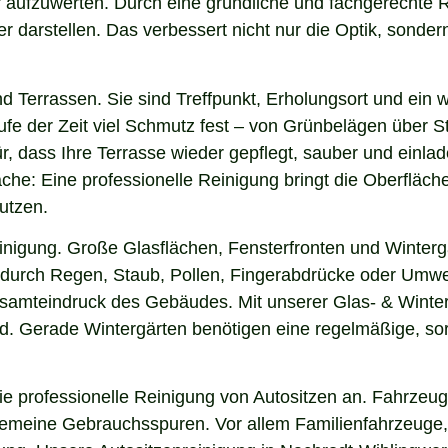
ar aufzuwerten. Durch eine gründliche und fachgerechte
arstellen. Das verbessert nicht nur die Optik, sondern i
nd Terrassen. Sie sind Treffpunkt, Erholungsort und ein
aufe der Zeit viel Schmutz fest – von Grünbelägen über 
, dass Ihre Terrasse wieder gepflegt, sauber und einlade
he: Eine professionelle Reinigung bringt die Oberfläch
utzen.
einigung. Große Glasflächen, Fensterfronten und Winterg
n durch Regen, Staub, Pollen, Fingerabdrücke oder Umwel
Gesamteindruck des Gebäudes. Mit unserer Glas- & Winte
. Gerade Wintergärten benötigen eine regelmäßige, sorgf
 professionelle Reinigung von Autositzen an. Fahrzeugs
lgemeine Gebrauchsspuren. Vor allem Familienfahrzeuge,