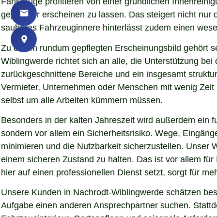
Fahrzeuge profitieren von einer gründlichen Innenreinig
gepflegter erscheinen zu lassen. Das steigert nicht nu
sauberes Fahrzeuginnere hinterlässt zudem einen wesent
Zu einem rundum gepflegten Erscheinungsbild gehört s
Wiblingwerde richtet sich an alle, die Unterstützung b
zurückgeschnittene Bereiche und ein insgesamt struktur
Vermieter, Unternehmen oder Menschen mit wenig Zeit pr
selbst um alle Arbeiten kümmern müssen.
Besonders in der kalten Jahreszeit wird außerdem ein fu
sondern vor allem ein Sicherheitsrisiko. Wege, Eingän
minimieren und die Nutzbarkeit sicherzustellen. Unser W
einem sicheren Zustand zu halten. Das ist vor allem für
hier auf einen professionellen Dienst setzt, sorgt für me
Unsere Kunden in Nachrodt-Wiblingwerde schätzen beson
Aufgabe einen anderen Ansprechpartner suchen. Stattdes