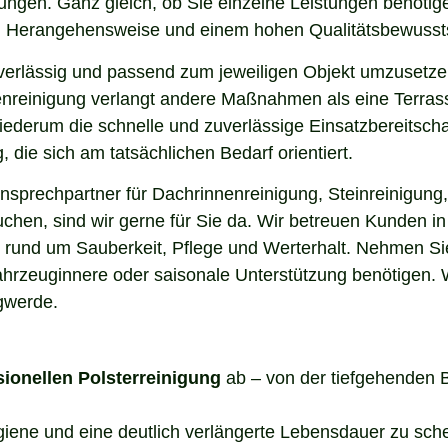
rungen. Ganz gleich, ob Sie einzelne Leistungen benöti
len Herangehensweise und einem hohen Qualitätsbewusst
uverlässig und passend zum jeweiligen Objekt umzusetze
enreinigung verlangt andere Maßnahmen als eine Terrass
 wiederum die schnelle und zuverlässige Einsatzbereitsch
die sich am tatsächlichen Bedarf orientiert.
sprechpartner für Dachrinnenreinigung, Steinreinigung,
uchen, sind wir gerne für Sie da. Wir betreuen Kunden 
 rund um Sauberkeit, Pflege und Werterhalt. Nehmen Sie 
hrzeuginnere oder saisonale Unterstützung benötigen. Wi
gwerde.
sionellen Polsterreinigung
ab – von der tiefgehenden 
ygiene und eine deutlich verlängerte Lebensdauer zu sch