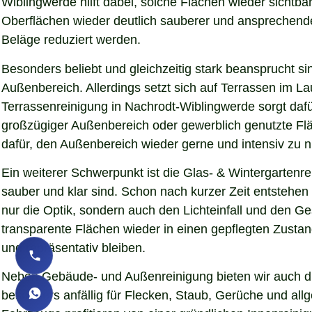
Wiblingwerde hilft dabei, solche Flächen wieder sichtb
Oberflächen wieder deutlich sauberer und ansprechender d
Beläge reduziert werden.
Besonders beliebt und gleichzeitig stark beansprucht si
Außenbereich. Allerdings setzt sich auf Terrassen im L
Terrassenreinigung in Nachrodt-Wiblingwerde sorgt dafür
großzügiger Außenbereich oder gewerblich genutzte Fläc
dafür, den Außenbereich wieder gerne und intensiv zu n
Ein weiterer Schwerpunkt ist die Glas- & Wintergartenr
sauber und klar sind. Schon nach kurzer Zeit entstehe
nur die Optik, sondern auch den Lichteinfall und den 
transparente Flächen wieder in einen gepflegten Zustand
und repräsentativ bleiben.
Neben Gebäude- und Außenreinigung bieten wir auch die
besonders anfällig für Flecken, Staub, Gerüche und al