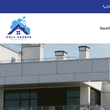
02
Start
O