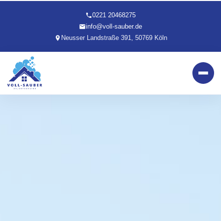
0221 20468275
info@voll-sauber.de
Neusser Landstraße 391, 50769 Köln