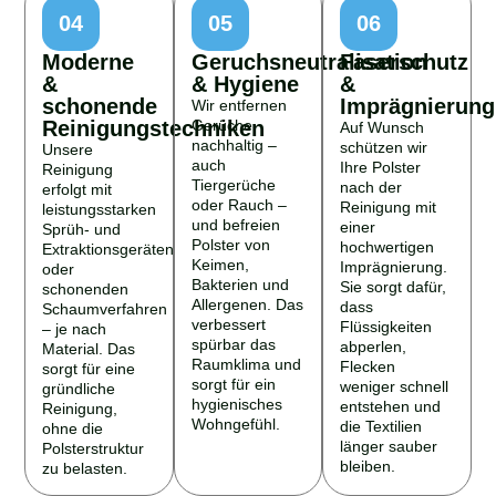
04
05
06
Moderne
Geruchsneutralisation
Faserschutz
&
& Hygiene
&
schonende
Imprägnierung
Wir entfernen
Reinigungstechniken
Gerüche
Auf Wunsch
nachhaltig –
schützen wir
Unsere
auch
Ihre Polster
Reinigung
Tiergerüche
nach der
erfolgt mit
oder Rauch –
Reinigung mit
leistungsstarken
und befreien
einer
Sprüh- und
Polster von
hochwertigen
Extraktionsgeräten
Keimen,
Imprägnierung.
oder
Bakterien und
Sie sorgt dafür,
schonenden
Allergenen. Das
dass
Schaumverfahren
verbessert
Flüssigkeiten
– je nach
spürbar das
abperlen,
Material. Das
Raumklima und
Flecken
sorgt für eine
sorgt für ein
weniger schnell
gründliche
hygienisches
entstehen und
Reinigung,
Wohngefühl.
die Textilien
ohne die
länger sauber
Polsterstruktur
bleiben.
zu belasten.