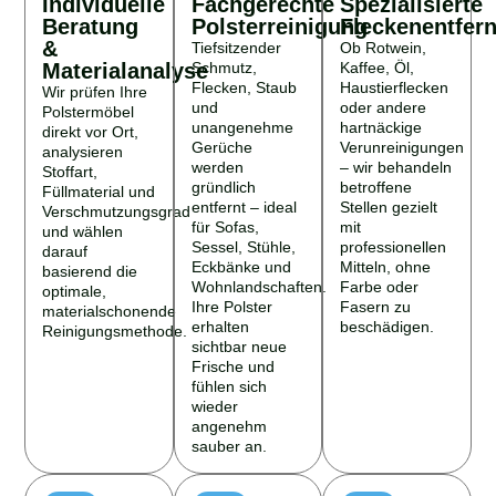
Individuelle
Fachgerechte
Spezialisierte
Beratung
Polsterreinigung
Fleckenentfer
&
Tiefsitzender
Ob Rotwein,
Materialanalyse
Schmutz,
Kaffee, Öl,
Flecken, Staub
Haustierflecken
Wir prüfen Ihre
und
oder andere
Polstermöbel
unangenehme
hartnäckige
direkt vor Ort,
Gerüche
Verunreinigungen
analysieren
werden
– wir behandeln
Stoffart,
gründlich
betroffene
Füllmaterial und
entfernt – ideal
Stellen gezielt
Verschmutzungsgrad
für Sofas,
mit
und wählen
Sessel, Stühle,
professionellen
darauf
Eckbänke und
Mitteln, ohne
basierend die
Wohnlandschaften.
Farbe oder
optimale,
Ihre Polster
Fasern zu
materialschonende
erhalten
beschädigen.
Reinigungsmethode.
sichtbar neue
Frische und
fühlen sich
wieder
angenehm
sauber an.