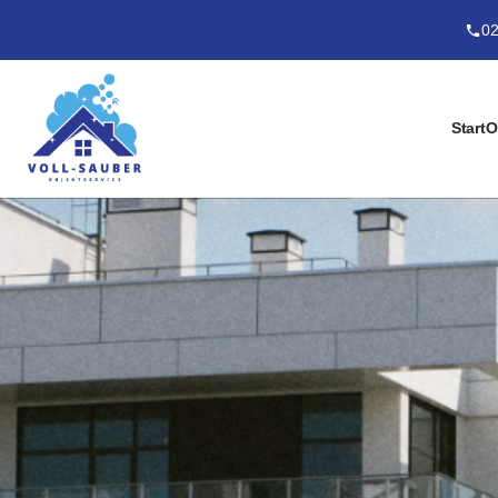
02
Start
O