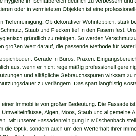
e Hygiene im Schlafbereich deutlich zu verbessern und 
ieren oder in vermieteten Objekten ist eine professionel
n Tiefenreinigung. Ob dekorativer Wohnteppich, stark b
Schmutz, Staub und Flecken tief in den Fasern fest. Un
hygienisch gründlich zu reinigen. So werden Verschmutzu
gen großen Wert darauf, die passende Methode für Mater
 Teppichboden. Gerade in Büros, Praxen, Eingangsbereic
lich aus, wenn er nicht regelmäßig professionell gerei
hmutzungen und alltägliche Gebrauchsspuren wirksam zu r
e Nutzungsdauer zu verlängern. Das spart langfristig Ko
einer Immobilie von großer Bedeutung. Die Fassade ist 
ng, Umwelteinflüsse, Algen, Moos, Staub und allgemeine
ken. Mit unserer Fassadenreinigung in Müschenbach stell
 um die Optik, sondern auch um den Werterhalt Ihrer Im