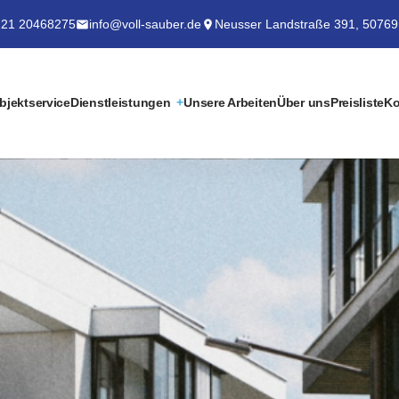
21 20468275
info@voll-sauber.de
Neusser Landstraße 391, 50769
bjektservice
Dienstleistungen
Unsere Arbeiten
Über uns
Preisliste
Ko