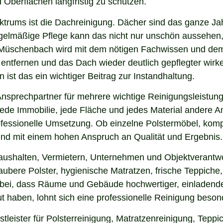
 Oberflächen langfristig zu schützen.
ektrums ist die Dachreinigung. Dächer sind das ganze Ja
gelmäßige Pflege kann das nicht nur unschön aussehen,
 Müschenbach wird mit dem nötigen Fachwissen und dem 
u entfernen und das Dach wieder deutlich gepflegter wi
ist das ein wichtiger Beitrag zur Instandhaltung.
sprechpartner für mehrere wichtige Reinigungsleistunge
ede Immobilie, jede Fläche und jedes Material andere An
ofessionelle Umsetzung. Ob einzelne Polstermöbel, kom
g und mit einem hohen Anspruch an Qualität und Ergebnis.
Haushalten, Vermietern, Unternehmen und Objektverantw
bere Polster, hygienische Matratzen, frische Teppiche, 
 bei, dass Räume und Gebäude hochwertiger, einladende
 haben, lohnt sich eine professionelle Reinigung beson
eister für Polsterreinigung, Matratzenreinigung, Tepp