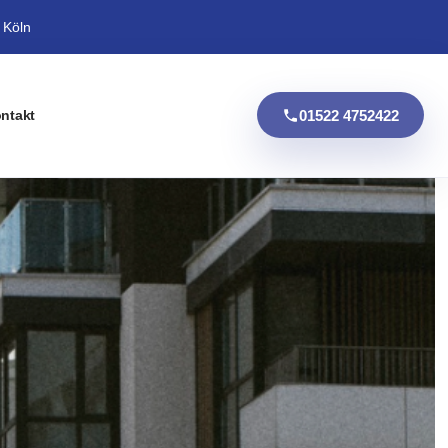
 Köln
01522 4752422
ntakt