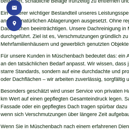
beitragen, schädliche Beläge frühzeitig zu entfernen und
Ein weiterer wichtiger Bestandteil unseres Leistungssp
anderen natürlichen Ablagerungen ausgesetzt. Ohne re
Dachflächen beeinträchtigen. Unsere Dachreinigung in
durchgeführt. Ziel ist es, Verschmutzungen gründlich z
Mehrfamilienhäusern und gewerblich genutzten Objekten 
Für unsere Kunden in Müschenbach bedeutet das: ein An
an den tatsächlichen Bedarf anpasst. Wir wissen, dass j
starre Standards, sondern auf eine durchdachte und pr
oder Dachflächen – wir arbeiten zuverlässig, sorgfälti
Besonders geschätzt wird unser Service von privaten 
km Wert auf einen gepflegten Gesamteindruck legen. Sau
Fassade oder ein gepflegtes Dach tragen spürbar dazu
wenn sich Verschmutzungen über längere Zeit aufgebaut
Wenn Sie in Müschenbach nach einem erfahrenen Dienstl