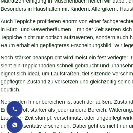
Matratzenreinigung in Müschenbach helfen wir dabei, di
Besonders in Haushalten mit Kindern, Allergikern, Haust
Auch Teppiche profitieren enorm von einer fachgerechte
in Büro- und Gewerberäumen – mit der Zeit setzen sich 
Teppiche nicht nur optisch aufzuwerten, sondern auch 
Raum erhält ein gepflegteres Erscheinungsbild. Wir le
Noch stärker beansprucht wird meist ein fest verlegter
sieht ein Teppichboden schnell gebraucht und unansehn
eignet sich ideal, um Laufstraßen, tief sitzende Versc
gepflegten Zustand zu versetzen und gleichzeitig sein
deutlich.
Neben den Innenbereichen ist auch der äußere Zustand 
Eindruck oft stärker als jeder andere Bereich. Witteru
Laufe der Zeit stumpf, verschmutzt oder ungepflegt wir
und repräsentativ erscheinen. Dabei geht es nicht nur