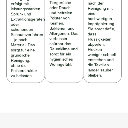
Tiergerüche
nach der
erfolgt mit
oder Rauch –
Reinigung mit
leistungsstarken
und befreien
einer
Sprüh- und
Polster von
hochwertigen
Extraktionsgeräten
Keimen,
Imprägnierung.
oder
Bakterien und
Sie sorgt dafür,
schonenden
Allergenen. Das
dass
Schaumverfahren
verbessert
Flüssigkeiten
– je nach
spürbar das
abperlen,
Material. Das
Raumklima und
Flecken
sorgt für eine
sorgt für ein
weniger schnell
gründliche
hygienisches
entstehen und
Reinigung,
Wohngefühl.
die Textilien
ohne die
länger sauber
Polsterstruktur
bleiben.
zu belasten.