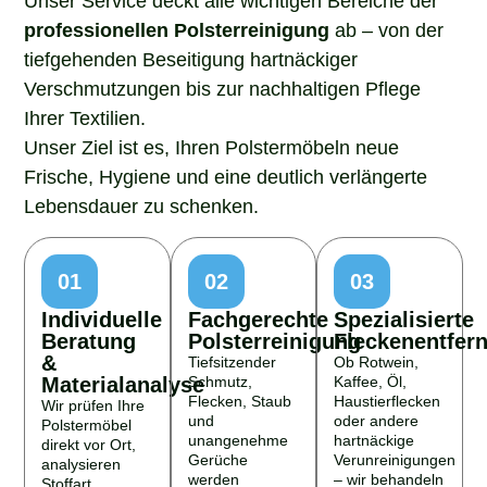
professionellen Polsterreinigung
ab – von der
tiefgehenden Beseitigung hartnäckiger
Verschmutzungen bis zur nachhaltigen Pflege
Ihrer Textilien.
Unser Ziel ist es, Ihren Polstermöbeln neue
Frische, Hygiene und eine deutlich verlängerte
Lebensdauer zu schenken.
01
02
03
Individuelle
Fachgerechte
Spezialisierte
Beratung
Polsterreinigung
Fleckenentfer
&
Tiefsitzender
Ob Rotwein,
Materialanalyse
Schmutz,
Kaffee, Öl,
Flecken, Staub
Haustierflecken
Wir prüfen Ihre
und
oder andere
Polstermöbel
unangenehme
hartnäckige
direkt vor Ort,
Gerüche
Verunreinigungen
analysieren
werden
– wir behandeln
Stoffart,