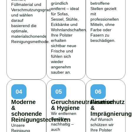
gründlich
betroffene
Füllmaterial und
entfernt – ideal
Stellen gezielt
Verschmutzungsgrad
für Sofas,
mit
und wählen
Sessel, Stühle,
professionellen
darauf
Eckbänke und
Mitteln, ohne
basierend die
Wohnlandschaften.
Farbe oder
optimale,
Ihre Polster
Fasern zu
materialschonende
erhalten
beschädigen.
Reinigungsmethode.
sichtbar neue
Frische und
fühlen sich
wieder
angenehm
sauber an.
04
05
06
Moderne
Geruchsneutralisation
Faserschutz
&
& Hygiene
&
schonende
Imprägnierung
Wir entfernen
Reinigungstechniken
Gerüche
Auf Wunsch
nachhaltig –
schützen wir
Unsere
auch
Ihre Polster
Reinigung