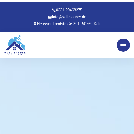
0221 20468275
info@voll-sauber.de
Neusser Landstraße 391, 50769 Köln