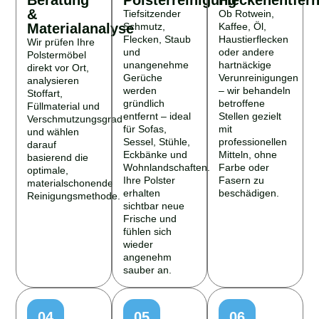
&
Tiefsitzender
Ob Rotwein,
Materialanalyse
Schmutz,
Kaffee, Öl,
Flecken, Staub
Haustierflecken
Wir prüfen Ihre
und
oder andere
Polstermöbel
unangenehme
hartnäckige
direkt vor Ort,
Gerüche
Verunreinigungen
analysieren
werden
– wir behandeln
Stoffart,
gründlich
betroffene
Füllmaterial und
entfernt – ideal
Stellen gezielt
Verschmutzungsgrad
für Sofas,
mit
und wählen
Sessel, Stühle,
professionellen
darauf
Eckbänke und
Mitteln, ohne
basierend die
Wohnlandschaften.
Farbe oder
optimale,
Ihre Polster
Fasern zu
materialschonende
erhalten
beschädigen.
Reinigungsmethode.
sichtbar neue
Frische und
fühlen sich
wieder
angenehm
sauber an.
04
05
06