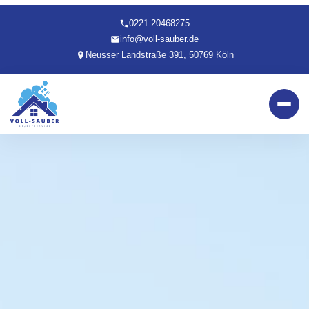
0221 20468275
info@voll-sauber.de
Neusser Landstraße 391, 50769 Köln