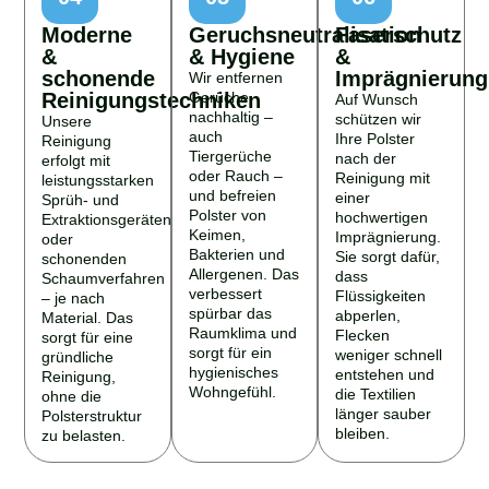
Moderne
Geruchsneutralisation
Faserschutz
&
& Hygiene
&
schonende
Imprägnierung
Wir entfernen
Reinigungstechniken
Gerüche
Auf Wunsch
nachhaltig –
schützen wir
Unsere
auch
Ihre Polster
Reinigung
Tiergerüche
nach der
erfolgt mit
oder Rauch –
Reinigung mit
leistungsstarken
und befreien
einer
Sprüh- und
Polster von
hochwertigen
Extraktionsgeräten
Keimen,
Imprägnierung.
oder
Bakterien und
Sie sorgt dafür,
schonenden
Allergenen. Das
dass
Schaumverfahren
verbessert
Flüssigkeiten
– je nach
spürbar das
abperlen,
Material. Das
Raumklima und
Flecken
sorgt für eine
sorgt für ein
weniger schnell
gründliche
hygienisches
entstehen und
Reinigung,
Wohngefühl.
die Textilien
ohne die
länger sauber
Polsterstruktur
bleiben.
zu belasten.