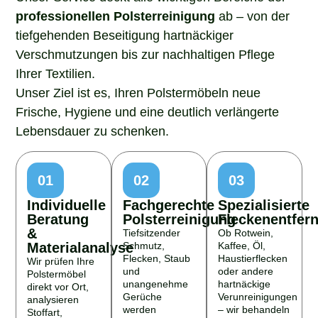
professionellen Polsterreinigung
ab – von der
tiefgehenden Beseitigung hartnäckiger
Verschmutzungen bis zur nachhaltigen Pflege
Ihrer Textilien.
Unser Ziel ist es, Ihren Polstermöbeln neue
Frische, Hygiene und eine deutlich verlängerte
Lebensdauer zu schenken.
01
02
03
Individuelle
Fachgerechte
Spezialisierte
Beratung
Polsterreinigung
Fleckenentfer
&
Tiefsitzender
Ob Rotwein,
Materialanalyse
Schmutz,
Kaffee, Öl,
Flecken, Staub
Haustierflecken
Wir prüfen Ihre
und
oder andere
Polstermöbel
unangenehme
hartnäckige
direkt vor Ort,
Gerüche
Verunreinigungen
analysieren
werden
– wir behandeln
Stoffart,