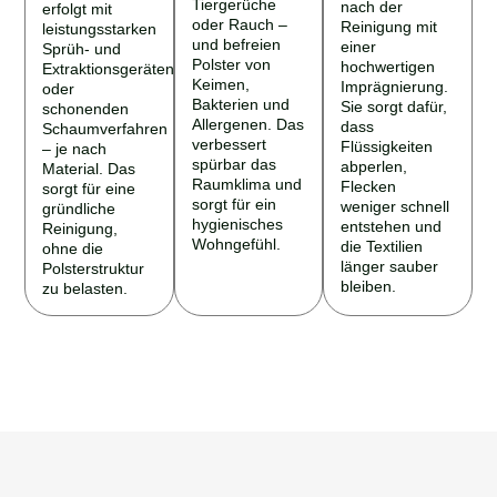
Tiergerüche
nach der
erfolgt mit
oder Rauch –
Reinigung mit
leistungsstarken
und befreien
einer
Sprüh- und
Polster von
hochwertigen
Extraktionsgeräten
Keimen,
Imprägnierung.
oder
Bakterien und
Sie sorgt dafür,
schonenden
Allergenen. Das
dass
Schaumverfahren
verbessert
Flüssigkeiten
– je nach
spürbar das
abperlen,
Material. Das
Raumklima und
Flecken
sorgt für eine
sorgt für ein
weniger schnell
gründliche
hygienisches
entstehen und
Reinigung,
Wohngefühl.
die Textilien
ohne die
länger sauber
Polsterstruktur
bleiben.
zu belasten.