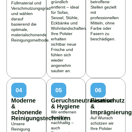
gründlich
betroffene
Füllmaterial und
entfernt – ideal
Stellen gezielt
Verschmutzungsgrad
für Sofas,
mit
und wählen
Sessel, Stühle,
professionellen
darauf
Eckbänke und
Mitteln, ohne
basierend die
Wohnlandschaften.
Farbe oder
optimale,
Ihre Polster
Fasern zu
materialschonende
erhalten
beschädigen.
Reinigungsmethode.
sichtbar neue
Frische und
fühlen sich
wieder
angenehm
sauber an.
04
05
06
Moderne
Geruchsneutralisation
Faserschutz
&
& Hygiene
&
schonende
Imprägnierung
Wir entfernen
Reinigungstechniken
Gerüche
Auf Wunsch
nachhaltig –
schützen wir
Unsere
auch
Ihre Polster
Reinigung