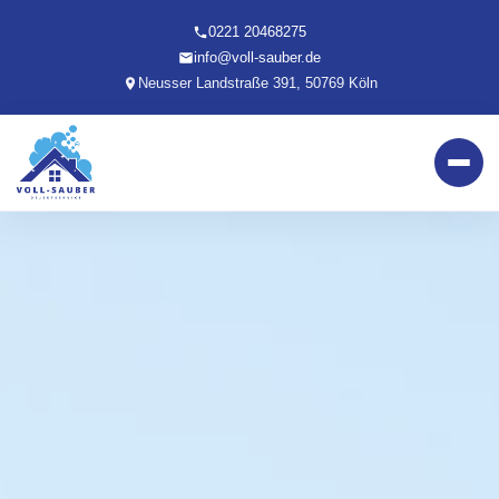
0221 20468275
info@voll-sauber.de
Neusser Landstraße 391, 50769 Köln