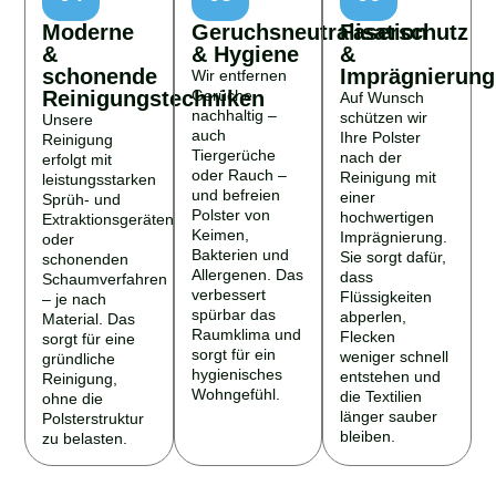
Moderne
Geruchsneutralisation
Faserschutz
&
& Hygiene
&
schonende
Imprägnierung
Wir entfernen
Reinigungstechniken
Gerüche
Auf Wunsch
nachhaltig –
schützen wir
Unsere
auch
Ihre Polster
Reinigung
Tiergerüche
nach der
erfolgt mit
oder Rauch –
Reinigung mit
leistungsstarken
und befreien
einer
Sprüh- und
Polster von
hochwertigen
Extraktionsgeräten
Keimen,
Imprägnierung.
oder
Bakterien und
Sie sorgt dafür,
schonenden
Allergenen. Das
dass
Schaumverfahren
verbessert
Flüssigkeiten
– je nach
spürbar das
abperlen,
Material. Das
Raumklima und
Flecken
sorgt für eine
sorgt für ein
weniger schnell
gründliche
hygienisches
entstehen und
Reinigung,
Wohngefühl.
die Textilien
ohne die
länger sauber
Polsterstruktur
bleiben.
zu belasten.