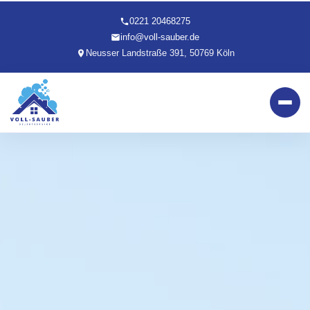
0221 20468275
info@voll-sauber.de
Neusser Landstraße 391, 50769 Köln