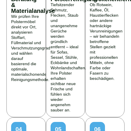
&
Tiefsitzender
Ob Rotwein,
Materialanalyse
Schmutz,
Kaffee, Öl,
Flecken, Staub
Haustierflecken
Wir prüfen Ihre
und
oder andere
Polstermöbel
unangenehme
hartnäckige
direkt vor Ort,
Gerüche
Verunreinigungen
analysieren
werden
– wir behandeln
Stoffart,
gründlich
betroffene
Füllmaterial und
entfernt – ideal
Stellen gezielt
Verschmutzungsgrad
für Sofas,
mit
und wählen
Sessel, Stühle,
professionellen
darauf
Eckbänke und
Mitteln, ohne
basierend die
Wohnlandschaften.
Farbe oder
optimale,
Ihre Polster
Fasern zu
materialschonende
erhalten
beschädigen.
Reinigungsmethode.
sichtbar neue
Frische und
fühlen sich
wieder
angenehm
sauber an.
04
05
06