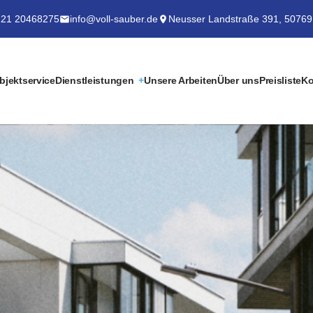
21 20468275
info@voll-sauber.de
Neusser Landstraße 391, 50769
bjektservice
Dienstleistungen
Unsere Arbeiten
Über uns
Preisliste
Ko