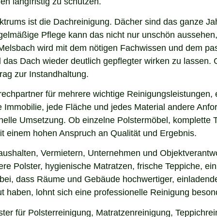
en langfristig zu schützen.
ektrums ist die Dachreinigung. Dächer sind das ganze Ja
gelmäßige Pflege kann das nicht nur unschön aussehen,
Melsbach wird mit dem nötigen Fachwissen und dem pass
nd das Dach wieder deutlich gepflegter wirken zu lasse
rag zur Instandhaltung.
echpartner für mehrere wichtige Reinigungsleistungen, 
 Immobilie, jede Fläche und jedes Material andere Anfor
nelle Umsetzung. Ob einzelne Polstermöbel, komplette 
 mit einem hohen Anspruch an Qualität und Ergebnis.
Haushalten, Vermietern, Unternehmen und Objektverantwo
e Polster, hygienische Matratzen, frische Teppiche, ein
 bei, dass Räume und Gebäude hochwertiger, einladende
 haben, lohnt sich eine professionelle Reinigung beson
ter für Polsterreinigung, Matratzenreinigung, Teppichr