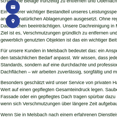
schädliche Beläge frühzeitig zu entfernen und Oberfläch
Ein weiterer wichtiger Bestandteil unseres Leistungssp
anderen natürlichen Ablagerungen ausgesetzt. Ohne re
Dachflächen beeinträchtigen. Unsere Dachreinigung in 
Ziel ist es, Verschmutzungen gründlich zu entfernen u
gewerblich genutzten Objekten ist das ein wichtiger Beit
Für unsere Kunden in Melsbach bedeutet das: ein Anspr
den tatsächlichen Bedarf anpasst. Wir wissen, dass jede
Standards, sondern auf eine durchdachte und professio
Dachflächen – wir arbeiten zuverlässig, sorgfältig und
Besonders geschätzt wird unser Service von privaten 
Wert auf einen gepflegten Gesamteindruck legen. Sauber
Fassade oder ein gepflegtes Dach tragen spürbar dazu
wenn sich Verschmutzungen über längere Zeit aufgebaut
Wenn Sie in Melsbach nach einem erfahrenen Dienstleis