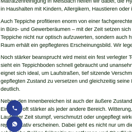
Matratzenreinigung in Melsbach helfen wir dabei, die H
in Haushalten mit Kindern, Allergikern, Haustieren oder 
Auch Teppiche profitieren enorm von einer fachgerechte
in Büro- und Gewerberäumen – mit der Zeit setzen sich 
Teppiche nicht nur optisch aufzuwerten, sondern auch 
Raum erhält ein gepflegteres Erscheinungsbild. Wir le
Noch stärker beansprucht wird meist ein fest verlegter
sieht ein Teppichboden schnell gebraucht und unansehnl
eignet sich ideal, um Laufstraßen, tief sitzende Versc
gepflegten Zustand zu versetzen und gleichzeitig sein
deutlich.
Neben den Innenbereichen ist auch der äußere Zustand 
Eindruck oft stärker als jeder andere Bereich. Witteru
Laufe der Zeit stumpf, verschmutzt oder ungepflegt wir
repräsentativ erscheinen. Dabei geht es nicht nur um d