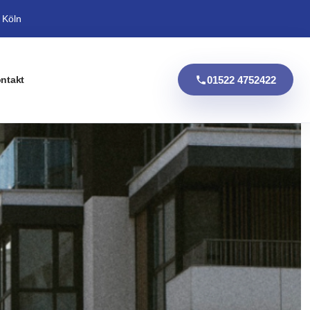
 Köln
01522 4752422
ntakt