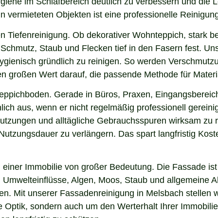
ygiene im Schlafbereich deutlich zu verbessern und die
in vermieteten Objekten ist eine professionelle Reinigun
n Tiefenreinigung. Ob dekorativer Wohnteppich, stark b
Schmutz, Staub und Flecken tief in den Fasern fest. Uns
hygienisch gründlich zu reinigen. So werden Verschmutzu
gen großen Wert darauf, die passende Methode für Mater
 Teppichboden. Gerade in Büros, Praxen, Eingangsbereic
ich aus, wenn er nicht regelmäßig professionell gerein
hmutzungen und alltägliche Gebrauchsspuren wirksam zu r
e Nutzungsdauer zu verlängern. Das spart langfristig Ko
einer Immobilie von großer Bedeutung. Die Fassade ist 
ng, Umwelteinflüsse, Algen, Moos, Staub und allgemeine
ken. Mit unserer Fassadenreinigung in Melsbach stellen 
ie Optik, sondern auch um den Werterhalt Ihrer Immobil