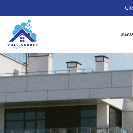
02
Start
O