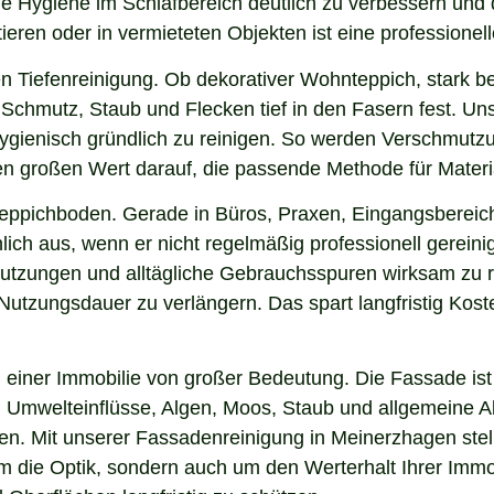
ie Hygiene im Schlafbereich deutlich zu verbessern und 
ieren oder in vermieteten Objekten ist eine professionel
n Tiefenreinigung. Ob dekorativer Wohnteppich, stark b
Schmutz, Staub und Flecken tief in den Fasern fest. Uns
hygienisch gründlich zu reinigen. So werden Verschmutzu
gen großen Wert darauf, die passende Methode für Mater
 Teppichboden. Gerade in Büros, Praxen, Eingangsbereic
ich aus, wenn er nicht regelmäßig professionell gerein
hmutzungen und alltägliche Gebrauchsspuren wirksam zu r
e Nutzungsdauer zu verlängern. Das spart langfristig Ko
einer Immobilie von großer Bedeutung. Die Fassade ist 
ng, Umwelteinflüsse, Algen, Moos, Staub und allgemeine
ken. Mit unserer Fassadenreinigung in Meinerzhagen stel
 um die Optik, sondern auch um den Werterhalt Ihrer Im