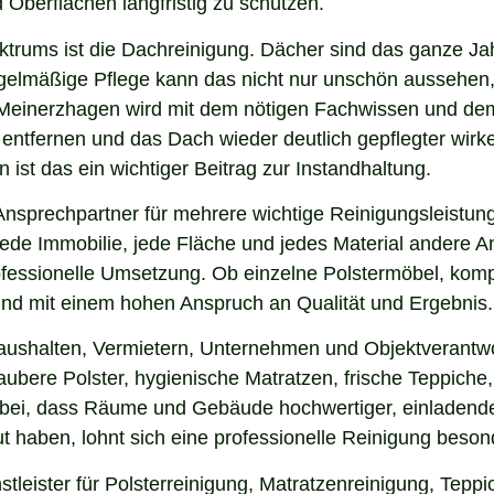
 Oberflächen langfristig zu schützen.
ektrums ist die Dachreinigung. Dächer sind das ganze Ja
gelmäßige Pflege kann das nicht nur unschön aussehen,
 Meinerzhagen wird mit dem nötigen Fachwissen und dem
u entfernen und das Dach wieder deutlich gepflegter wi
ist das ein wichtiger Beitrag zur Instandhaltung.
nsprechpartner für mehrere wichtige Reinigungsleistung
ede Immobilie, jede Fläche und jedes Material andere An
ofessionelle Umsetzung. Ob einzelne Polstermöbel, kom
g und mit einem hohen Anspruch an Qualität und Ergebnis.
Haushalten, Vermietern, Unternehmen und Objektverantwo
bere Polster, hygienische Matratzen, frische Teppiche, 
 bei, dass Räume und Gebäude hochwertiger, einladende
 haben, lohnt sich eine professionelle Reinigung beson
leister für Polsterreinigung, Matratzenreinigung, Tepp