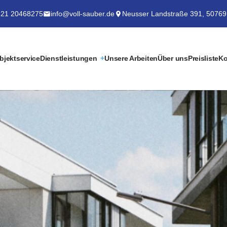
21 20468275
info@voll-sauber.de
Neusser Landstraße 391, 50769
bjektservice
Dienstleistungen
Unsere Arbeiten
Über uns
Preisliste
Ko