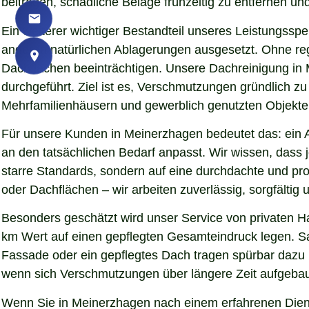
beitragen, schädliche Beläge frühzeitig zu entfernen und
Ein weiterer wichtiger Bestandteil unseres Leistungssp
anderen natürlichen Ablagerungen ausgesetzt. Ohne re
Dachflächen beeinträchtigen. Unsere Dachreinigung in
durchgeführt. Ziel ist es, Verschmutzungen gründlich z
Mehrfamilienhäusern und gewerblich genutzten Objekten 
Für unsere Kunden in Meinerzhagen bedeutet das: ein A
an den tatsächlichen Bedarf anpasst. Wir wissen, dass j
starre Standards, sondern auf eine durchdachte und pr
oder Dachflächen – wir arbeiten zuverlässig, sorgfälti
Besonders geschätzt wird unser Service von privaten 
km Wert auf einen gepflegten Gesamteindruck legen. Sau
Fassade oder ein gepflegtes Dach tragen spürbar dazu
wenn sich Verschmutzungen über längere Zeit aufgebaut
Wenn Sie in Meinerzhagen nach einem erfahrenen Dienst