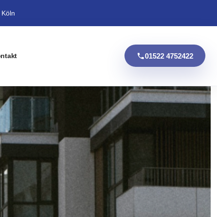
 Köln
01522 4752422
ntakt