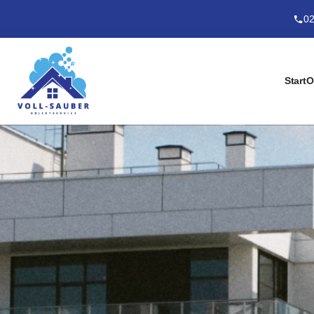
02
Start
O