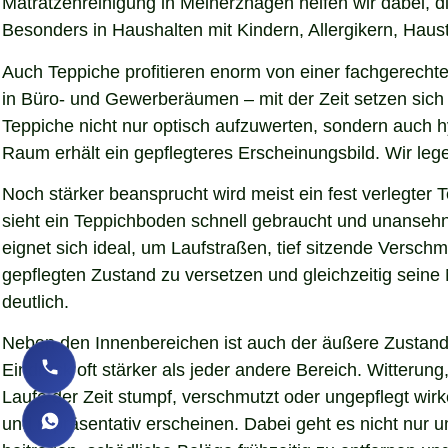
Matratzenreinigung in Meinerzhagen helfen wir dabei, d
Besonders in Haushalten mit Kindern, Allergikern, Haust
Auch Teppiche profitieren enorm von einer fachgerechte
in Büro- und Gewerberäumen – mit der Zeit setzen sich 
Teppiche nicht nur optisch aufzuwerten, sondern auch 
Raum erhält ein gepflegteres Erscheinungsbild. Wir le
Noch stärker beansprucht wird meist ein fest verlegter
sieht ein Teppichboden schnell gebraucht und unansehnl
eignet sich ideal, um Laufstraßen, tief sitzende Versc
gepflegten Zustand zu versetzen und gleichzeitig sein
deutlich.
Neben den Innenbereichen ist auch der äußere Zustand 
Eindruck oft stärker als jeder andere Bereich. Witteru
Laufe der Zeit stumpf, verschmutzt oder ungepflegt wir
und repräsentativ erscheinen. Dabei geht es nicht nur