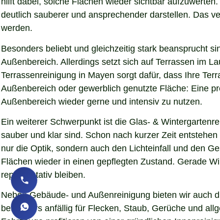
hilft dabei, solche Flächen wieder sichtbar aufzuwerte
deutlich sauberer und ansprechender darstellen. Das verb
werden.
Besonders beliebt und gleichzeitig stark beansprucht si
Außenbereich. Allerdings setzt sich auf Terrassen im L
Terrassenreinigung in Mayen sorgt dafür, dass Ihre Terr
Außenbereich oder gewerblich genutzte Fläche: Eine pro
Außenbereich wieder gerne und intensiv zu nutzen.
Ein weiterer Schwerpunkt ist die Glas- & Wintergartenr
sauber und klar sind. Schon nach kurzer Zeit entstehe
nur die Optik, sondern auch den Lichteinfall und den 
Flächen wieder in einen gepflegten Zustand. Gerade Wint
repräsentativ bleiben.
Neben Gebäude- und Außenreinigung bieten wir auch die
besonders anfällig für Flecken, Staub, Gerüche und al