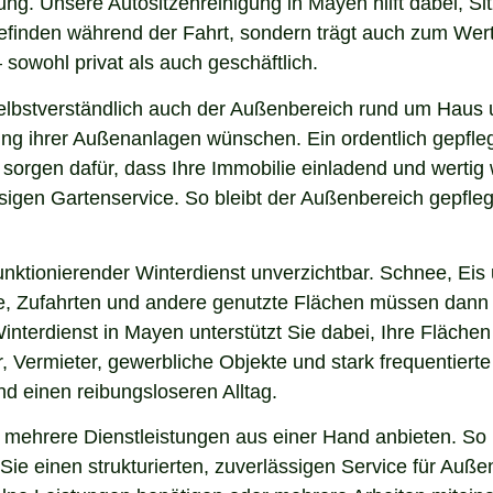
ung. Unsere Autositzenreinigung in Mayen hilft dabei, Si
lbefinden während der Fahrt, sondern trägt auch zum Wer
sowohl privat als auch geschäftlich.
elbstverständlich auch der Außenbereich rund um Haus u
nung ihrer Außenanlagen wünschen. Ein ordentlich gepfl
 sorgen dafür, dass Ihre Immobilie einladend und werti
sigen Gartenservice. So bleibt der Außenbereich gepfleg
nktionierender Winterdienst unverzichtbar. Schnee, Eis u
ge, Zufahrten und andere genutzte Flächen müssen dann
Winterdienst in Mayen unterstützt Sie dabei, Ihre Fläche
, Vermieter, gewerbliche Objekte und stark frequentierte
und einen reibungsloseren Alltag.
ehrere Dienstleistungen aus einer Hand anbieten. So m
ie einen strukturierten, zuverlässigen Service für Auße