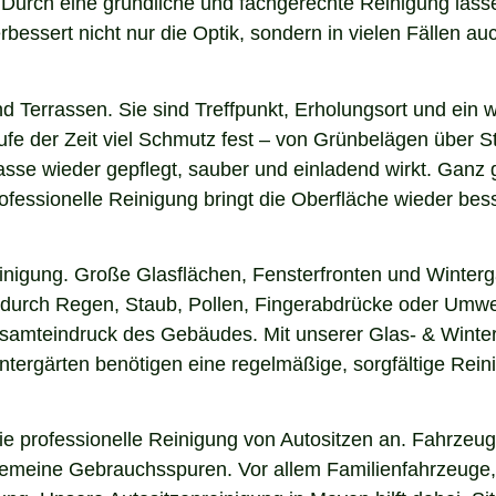
n. Durch eine gründliche und fachgerechte Reinigung la
essert nicht nur die Optik, sondern in vielen Fällen auch
nd Terrassen. Sie sind Treffpunkt, Erholungsort und ein
aufe der Zeit viel Schmutz fest – von Grünbelägen über 
asse wieder gepflegt, sauber und einladend wirkt. Ganz g
fessionelle Reinigung bringt die Oberfläche wieder bess
einigung. Große Glasflächen, Fensterfronten und Winterg
n durch Regen, Staub, Pollen, Fingerabdrücke oder Umwel
Gesamteindruck des Gebäudes. Mit unserer Glas- & Winter
ergärten benötigen eine regelmäßige, sorgfältige Reinig
 professionelle Reinigung von Autositzen an. Fahrzeugs
lgemeine Gebrauchsspuren. Vor allem Familienfahrzeuge,