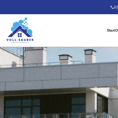
02
Start
O