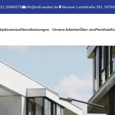
21 20468275
info@voll-sauber.de
Neusser Landstraße 391, 50769
bjektservice
Dienstleistungen
Unsere Arbeiten
Über uns
Preisliste
Ko