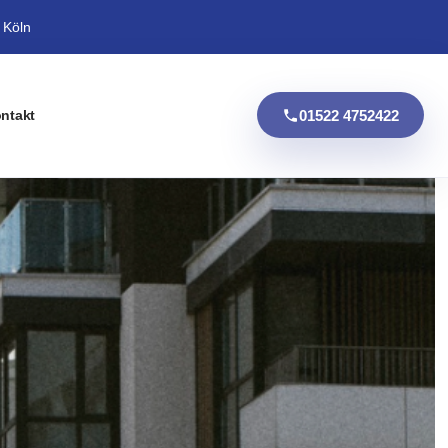
 Köln
01522 4752422
ntakt