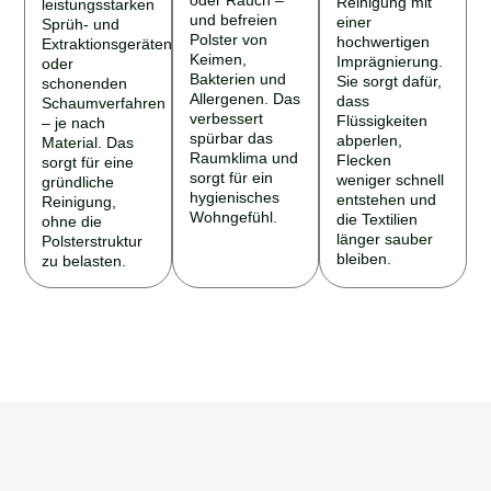
und befreien
einer
Sprüh- und
Polster von
hochwertigen
Extraktionsgeräten
Keimen,
Imprägnierung.
oder
Bakterien und
Sie sorgt dafür,
schonenden
Allergenen. Das
dass
Schaumverfahren
verbessert
Flüssigkeiten
– je nach
spürbar das
abperlen,
Material. Das
Raumklima und
Flecken
sorgt für eine
sorgt für ein
weniger schnell
gründliche
hygienisches
entstehen und
Reinigung,
Wohngefühl.
die Textilien
ohne die
länger sauber
Polsterstruktur
bleiben.
zu belasten.