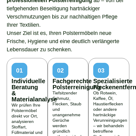
tiefgehenden Beseitigung hartnäckiger
Verschmutzungen bis zur nachhaltigen Pflege
Ihrer Textilien.
Unser Ziel ist es, Ihren Polstermöbeln neue
Frische, Hygiene und eine deutlich verlängerte
Lebensdauer zu schenken.
01
02
03
Individuelle
Fachgerechte
Spezialisierte
Beratung
Polsterreinigung
Fleckenentfer
&
Tiefsitzender
Ob Rotwein,
Materialanalyse
Schmutz,
Kaffee, Öl,
Flecken, Staub
Haustierflecken
Wir prüfen Ihre
und
oder andere
Polstermöbel
unangenehme
hartnäckige
direkt vor Ort,
Gerüche
Verunreinigungen
analysieren
werden
– wir behandeln
Stoffart,
gründlich
betroffene
Füllmaterial und
entfernt – ideal
Stellen gezielt