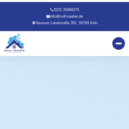
0221 20468275
info@voll-sauber.de
Neusser Landstraße 391, 50769 Köln