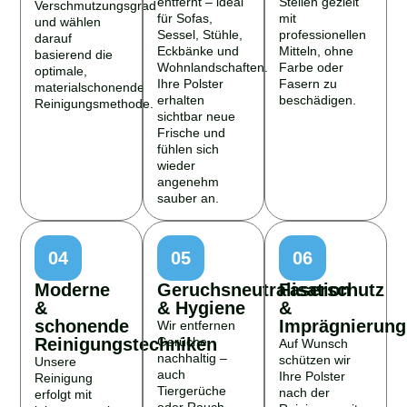
Verschmutzungsgrad
für Sofas,
mit
und wählen
Sessel, Stühle,
professionellen
darauf
Eckbänke und
Mitteln, ohne
basierend die
Wohnlandschaften.
Farbe oder
optimale,
Ihre Polster
Fasern zu
materialschonende
erhalten
beschädigen.
Reinigungsmethode.
sichtbar neue
Frische und
fühlen sich
wieder
angenehm
sauber an.
04
05
06
Moderne
Geruchsneutralisation
Faserschutz
&
& Hygiene
&
schonende
Imprägnierung
Wir entfernen
Reinigungstechniken
Gerüche
Auf Wunsch
nachhaltig –
schützen wir
Unsere
auch
Ihre Polster
Reinigung
Tiergerüche
nach der
erfolgt mit
oder Rauch –
Reinigung mit
leistungsstarken