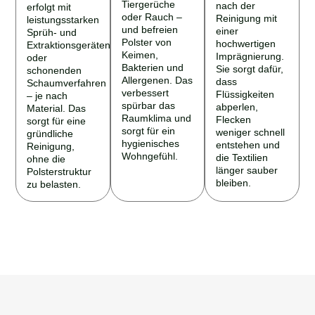
Tiergerüche
nach der
erfolgt mit
oder Rauch –
Reinigung mit
leistungsstarken
und befreien
einer
Sprüh- und
Polster von
hochwertigen
Extraktionsgeräten
Keimen,
Imprägnierung.
oder
Bakterien und
Sie sorgt dafür,
schonenden
Allergenen. Das
dass
Schaumverfahren
verbessert
Flüssigkeiten
– je nach
spürbar das
abperlen,
Material. Das
Raumklima und
Flecken
sorgt für eine
sorgt für ein
weniger schnell
gründliche
hygienisches
entstehen und
Reinigung,
Wohngefühl.
die Textilien
ohne die
länger sauber
Polsterstruktur
bleiben.
zu belasten.