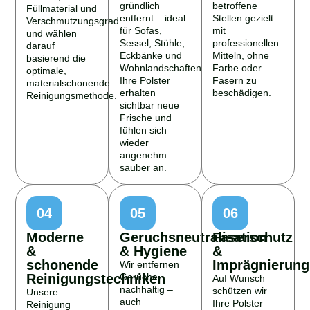
gründlich
betroffene
Füllmaterial und
entfernt – ideal
Stellen gezielt
Verschmutzungsgrad
für Sofas,
mit
und wählen
Sessel, Stühle,
professionellen
darauf
Eckbänke und
Mitteln, ohne
basierend die
Wohnlandschaften.
Farbe oder
optimale,
Ihre Polster
Fasern zu
materialschonende
erhalten
beschädigen.
Reinigungsmethode.
sichtbar neue
Frische und
fühlen sich
wieder
angenehm
sauber an.
04
05
06
Moderne
Geruchsneutralisation
Faserschutz
&
& Hygiene
&
schonende
Imprägnierung
Wir entfernen
Reinigungstechniken
Gerüche
Auf Wunsch
nachhaltig –
schützen wir
Unsere
auch
Ihre Polster
Reinigung