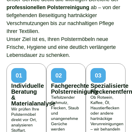
professionellen Polsterreinigung
ab – von der
tiefgehenden Beseitigung hartnäckiger
Verschmutzungen bis zur nachhaltigen Pflege
Ihrer Textilien.
Unser Ziel ist es, Ihren Polstermöbeln neue
Frische, Hygiene und eine deutlich verlängerte
Lebensdauer zu schenken.
01
02
03
Individuelle
Fachgerechte
Spezialisierte
Beratung
Polsterreinigung
Fleckenentfer
&
Tiefsitzender
Ob Rotwein,
Materialanalyse
Schmutz,
Kaffee, Öl,
Flecken, Staub
Haustierflecken
Wir prüfen Ihre
und
oder andere
Polstermöbel
unangenehme
hartnäckige
direkt vor Ort,
Gerüche
Verunreinigungen
analysieren
werden
– wir behandeln
Stoffart,