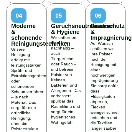
04
05
06
Moderne
Geruchsneutralisation
Faserschutz
&
& Hygiene
&
schonende
Imprägnierung
Wir entfernen
Reinigungstechniken
Gerüche
Auf Wunsch
nachhaltig –
schützen wir
Unsere
auch
Ihre Polster
Reinigung
Tiergerüche
nach der
erfolgt mit
oder Rauch –
Reinigung mit
leistungsstarken
und befreien
einer
Sprüh- und
Polster von
hochwertigen
Extraktionsgeräten
Keimen,
Imprägnierung.
oder
Bakterien und
Sie sorgt dafür,
schonenden
Allergenen. Das
dass
Schaumverfahren
verbessert
Flüssigkeiten
– je nach
spürbar das
abperlen,
Material. Das
Raumklima und
Flecken
sorgt für eine
sorgt für ein
weniger schnell
gründliche
hygienisches
entstehen und
Reinigung,
Wohngefühl.
die Textilien
ohne die
länger sauber
Polsterstruktur