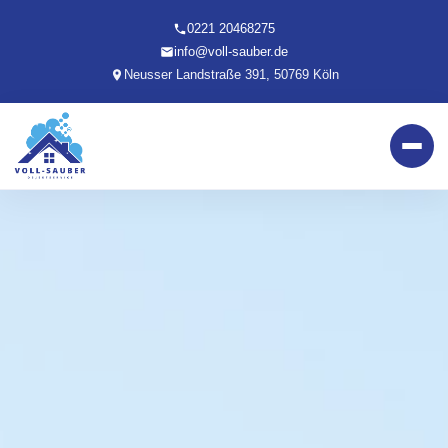
0221 20468275
info@voll-sauber.de
Neusser Landstraße 391, 50769 Köln