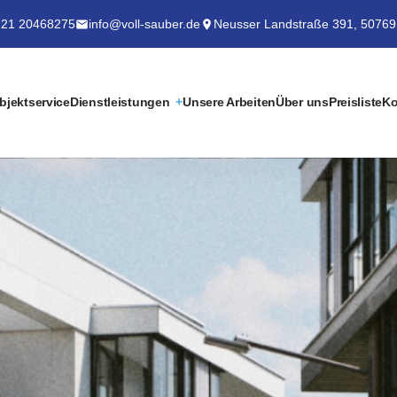
21 20468275
info@voll-sauber.de
Neusser Landstraße 391, 50769
bjektservice
Dienstleistungen
Unsere Arbeiten
Über uns
Preisliste
Ko