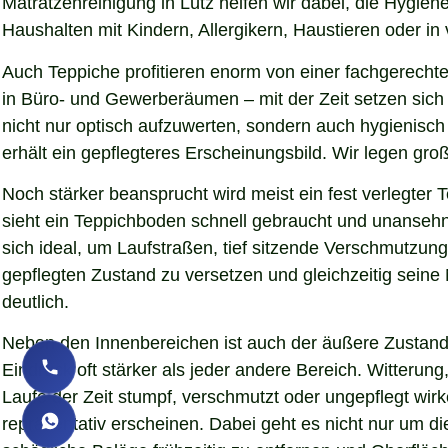
Matratzenreinigung in Lütz helfen wir dabei, die Hygie
Haushalten mit Kindern, Allergikern, Haustieren oder in
Auch Teppiche profitieren enorm von einer fachgerechte
in Büro- und Gewerberäumen – mit der Zeit setzen sich 
nicht nur optisch aufzuwerten, sondern auch hygienisc
erhält ein gepflegteres Erscheinungsbild. Wir legen gr
Noch stärker beansprucht wird meist ein fest verlegter
sieht ein Teppichboden schnell gebraucht und unansehnl
sich ideal, um Laufstraßen, tief sitzende Verschmutzun
gepflegten Zustand zu versetzen und gleichzeitig sein
deutlich.
Neben den Innenbereichen ist auch der äußere Zustand 
Eindruck oft stärker als jeder andere Bereich. Witteru
Laufe der Zeit stumpf, verschmutzt oder ungepflegt wirk
repräsentativ erscheinen. Dabei geht es nicht nur um d