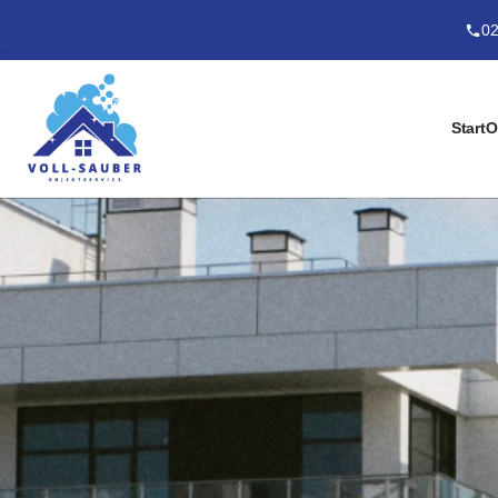
02
Start
O