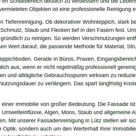
ne im Schlafbereich deutlich zu verbessern und die Lebe
 vermieteten Objekten ist eine professionelle Reinigung 
n Tiefenreinigung. Ob dekorativer Wohnteppich, stark b
Schmutz, Staub und Flecken tief in den Fasern fest. Unse
h gründlich zu reinigen. So werden Verschmutzungen ent
oßen Wert darauf, die passende Methode für Material, S
 Teppichboden. Gerade in Büros, Praxen, Eingangsbereic
ich aus, wenn er nicht regelmäßig professionell gereini
gen und alltägliche Gebrauchsspuren wirksam zu reduzier
e Nutzungsdauer zu verlängern. Das spart langfristig Ko
einer Immobilie von großer Bedeutung. Die Fassade ist 
ng, Umwelteinflüsse, Algen, Moos, Staub und allgemeine
en. Mit unserer Fassadenreinigung in Lütz stellen wir s
ie Optik, sondern auch um den Werterhalt Ihrer Immobil