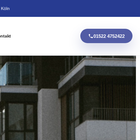
 Köln
01522 4752422
ntakt