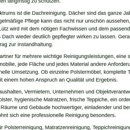
en langfristig zu schützen.
ektrums ist die Dachreinigung. Dächer sind das ganze Ja
gelmäßige Pflege kann das nicht nur unschön aussehen,
Lütz wird mit dem nötigen Fachwissen und dem passenden
s Dach wieder deutlich gepflegter wirken zu lassen. G
rag zur Instandhaltung.
rtner für mehrere wichtige Reinigungsleistungen, eine 
obilie, jede Fläche und jedes Material andere Anforderun
nelle Umsetzung. Ob einzelne Polstermöbel, komplette 
 mit einem hohen Anspruch an Qualität und Ergebnis.
aushalten, Vermietern, Unternehmen und Objektverantwo
ster, hygienische Matratzen, frische Teppiche, ein ord
ss Räume und Gebäude hochwertiger, einladender und bes
hnt sich eine professionelle Reinigung besonders.
ür Polsterreinigung, Matratzenreinigung, Teppichreinig