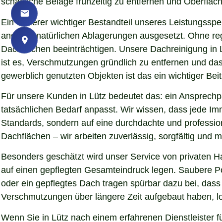
schädliche Beläge frühzeitig zu entfernen und Oberfläch
Ein weiterer wichtiger Bestandteil unseres Leistungssp
anderen natürlichen Ablagerungen ausgesetzt. Ohne re
Dachflächen beeinträchtigen. Unsere Dachreinigung in 
ist es, Verschmutzungen gründlich zu entfernen und da
gewerblich genutzten Objekten ist das ein wichtiger Beit
Für unsere Kunden in Lütz bedeutet das: ein Ansprechpa
tatsächlichen Bedarf anpasst. Wir wissen, dass jede Imm
Standards, sondern auf eine durchdachte und professio
Dachflächen – wir arbeiten zuverlässig, sorgfältig und
Besonders geschätzt wird unser Service von privaten H
auf einen gepflegten Gesamteindruck legen. Saubere Pol
oder ein gepflegtes Dach tragen spürbar dazu bei, da
Verschmutzungen über längere Zeit aufgebaut haben, lo
Wenn Sie in Lütz nach einem erfahrenen Dienstleister f