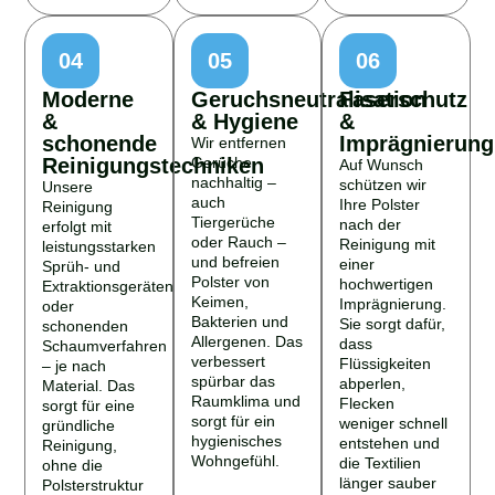
04
05
06
Moderne
Geruchsneutralisation
Faserschutz
&
& Hygiene
&
schonende
Imprägnierung
Wir entfernen
Reinigungstechniken
Gerüche
Auf Wunsch
nachhaltig –
schützen wir
Unsere
auch
Ihre Polster
Reinigung
Tiergerüche
nach der
erfolgt mit
oder Rauch –
Reinigung mit
leistungsstarken
und befreien
einer
Sprüh- und
Polster von
hochwertigen
Extraktionsgeräten
Keimen,
Imprägnierung.
oder
Bakterien und
Sie sorgt dafür,
schonenden
Allergenen. Das
dass
Schaumverfahren
verbessert
Flüssigkeiten
– je nach
spürbar das
abperlen,
Material. Das
Raumklima und
Flecken
sorgt für eine
sorgt für ein
weniger schnell
gründliche
hygienisches
entstehen und
Reinigung,
Wohngefühl.
die Textilien
ohne die
länger sauber
Polsterstruktur