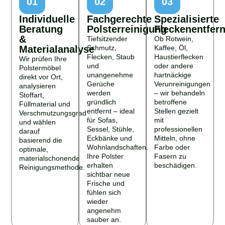
01
02
03
Individuelle
Fachgerechte
Spezialisierte
Beratung
Polsterreinigung
Fleckenentfer
&
Tiefsitzender
Ob Rotwein,
Materialanalyse
Schmutz,
Kaffee, Öl,
Flecken, Staub
Haustierflecken
Wir prüfen Ihre
und
oder andere
Polstermöbel
unangenehme
hartnäckige
direkt vor Ort,
Gerüche
Verunreinigungen
analysieren
werden
– wir behandeln
Stoffart,
gründlich
betroffene
Füllmaterial und
entfernt – ideal
Stellen gezielt
Verschmutzungsgrad
für Sofas,
mit
und wählen
Sessel, Stühle,
professionellen
darauf
Eckbänke und
Mitteln, ohne
basierend die
Wohnlandschaften.
Farbe oder
optimale,
Ihre Polster
Fasern zu
materialschonende
erhalten
beschädigen.
Reinigungsmethode.
sichtbar neue
Frische und
fühlen sich
wieder
angenehm
sauber an.