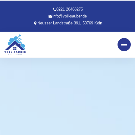
0221 20468275
info@voll-sauber.de
Neusser Landstraße 391, 50769 Köln