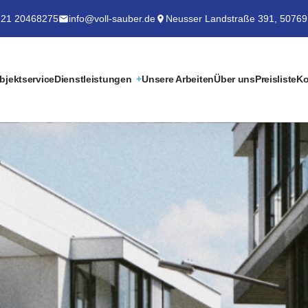
21 20468275
info@voll-sauber.de
Neusser Landstraße 391, 50769
bjektservice
Dienstleistungen
Unsere Arbeiten
Über uns
Preisliste
Ko