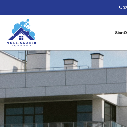
02
Start
O