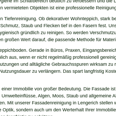
Hygiene im Schlafbereich deutlich zu verbessern und die
in vermieteten Objekten ist eine professionelle Reinigun
n Tiefenreinigung. Ob dekorativer Wohnteppich, stark b
Schmutz, Staub und Flecken tief in den Fasern fest. Unse
hygienisch gründlich zu reinigen. So werden Verschmutzu
gen großen Wert darauf, die passende Methode für Mater
 Teppichboden. Gerade in Büros, Praxen, Eingangsbereic
ich aus, wenn er nicht regelmäßig professionell gereini
hmutzungen und alltägliche Gebrauchsspuren wirksam zu r
e Nutzungsdauer zu verlängern. Das spart langfristig Ko
einer Immobilie von großer Bedeutung. Die Fassade ist 
ng, Umwelteinflüsse, Algen, Moos, Staub und allgemeine
en. Mit unserer Fassadenreinigung in Lengerich stellen 
ie Optik, sondern auch um den Werterhalt Ihrer Immobil