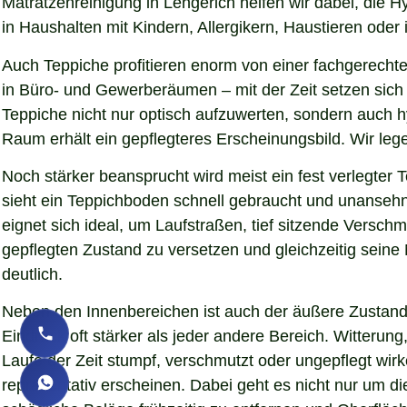
Matratzenreinigung in Lengerich helfen wir dabei, die 
in Haushalten mit Kindern, Allergikern, Haustieren oder 
Auch Teppiche profitieren enorm von einer fachgerechte
in Büro- und Gewerberäumen – mit der Zeit setzen sich 
Teppiche nicht nur optisch aufzuwerten, sondern auch 
Raum erhält ein gepflegteres Erscheinungsbild. Wir le
Noch stärker beansprucht wird meist ein fest verlegter
sieht ein Teppichboden schnell gebraucht und unansehnl
eignet sich ideal, um Laufstraßen, tief sitzende Versc
gepflegten Zustand zu versetzen und gleichzeitig sein
deutlich.
Neben den Innenbereichen ist auch der äußere Zustand 
Eindruck oft stärker als jeder andere Bereich. Witteru
Laufe der Zeit stumpf, verschmutzt oder ungepflegt wirk
repräsentativ erscheinen. Dabei geht es nicht nur um d