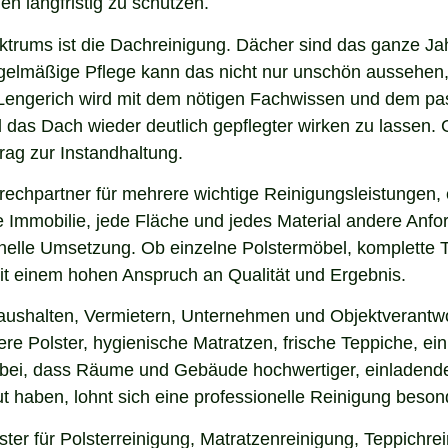
en langfristig zu schützen.
ektrums ist die Dachreinigung. Dächer sind das ganze Ja
gelmäßige Pflege kann das nicht nur unschön aussehen,
Lengerich wird mit dem nötigen Fachwissen und dem pass
nd das Dach wieder deutlich gepflegter wirken zu lasse
rag zur Instandhaltung.
echpartner für mehrere wichtige Reinigungsleistungen, 
 Immobilie, jede Fläche und jedes Material andere Anfor
nelle Umsetzung. Ob einzelne Polstermöbel, komplette 
 mit einem hohen Anspruch an Qualität und Ergebnis.
aushalten, Vermietern, Unternehmen und Objektverantwo
e Polster, hygienische Matratzen, frische Teppiche, ein
 bei, dass Räume und Gebäude hochwertiger, einladende
 haben, lohnt sich eine professionelle Reinigung beson
ster für Polsterreinigung, Matratzenreinigung, Teppichr