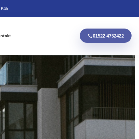
 Köln
01522 4752422
ntakt