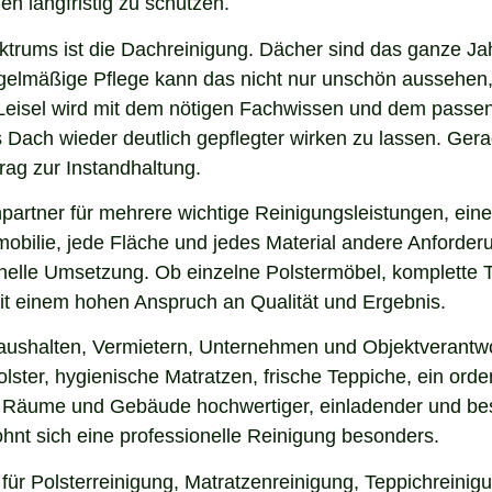
en langfristig zu schützen.
ektrums ist die Dachreinigung. Dächer sind das ganze Ja
gelmäßige Pflege kann das nicht nur unschön aussehen,
eisel wird mit dem nötigen Fachwissen und dem passende
s Dach wieder deutlich gepflegter wirken zu lassen. G
rag zur Instandhaltung.
partner für mehrere wichtige Reinigungsleistungen, ein
obilie, jede Fläche und jedes Material andere Anforderun
nelle Umsetzung. Ob einzelne Polstermöbel, komplette 
 mit einem hohen Anspruch an Qualität und Ergebnis.
aushalten, Vermietern, Unternehmen und Objektverantwor
ster, hygienische Matratzen, frische Teppiche, ein ord
ss Räume und Gebäude hochwertiger, einladender und bes
hnt sich eine professionelle Reinigung besonders.
 für Polsterreinigung, Matratzenreinigung, Teppichrein