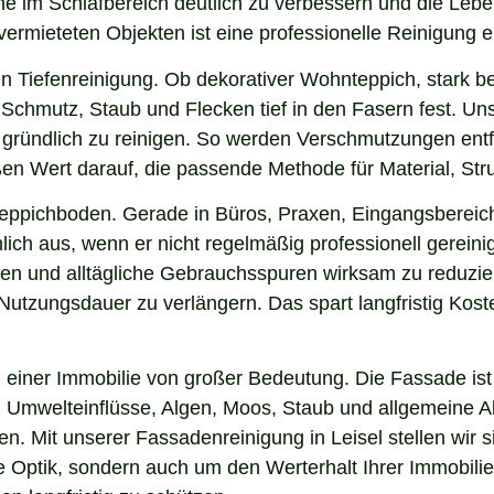
iene im Schlafbereich deutlich zu verbessern und die Leb
 vermieteten Objekten ist eine professionelle Reinigung 
n Tiefenreinigung. Ob dekorativer Wohnteppich, stark b
chmutz, Staub und Flecken tief in den Fasern fest. Unse
h gründlich zu reinigen. So werden Verschmutzungen ent
oßen Wert darauf, die passende Methode für Material, S
 Teppichboden. Gerade in Büros, Praxen, Eingangsbereic
ich aus, wenn er nicht regelmäßig professionell gereinig
gen und alltägliche Gebrauchsspuren wirksam zu reduzier
e Nutzungsdauer zu verlängern. Das spart langfristig Ko
einer Immobilie von großer Bedeutung. Die Fassade ist 
ng, Umwelteinflüsse, Algen, Moos, Staub und allgemeine
en. Mit unserer Fassadenreinigung in Leisel stellen wir
ie Optik, sondern auch um den Werterhalt Ihrer Immobil