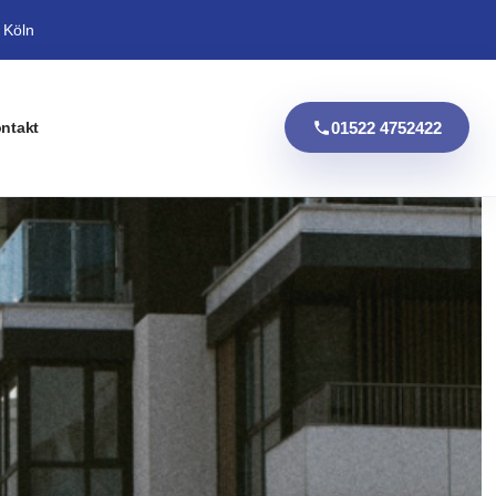
 Köln
01522 4752422
ntakt