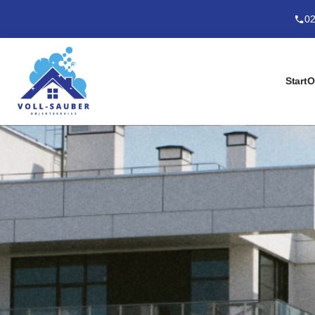
02
Start
O