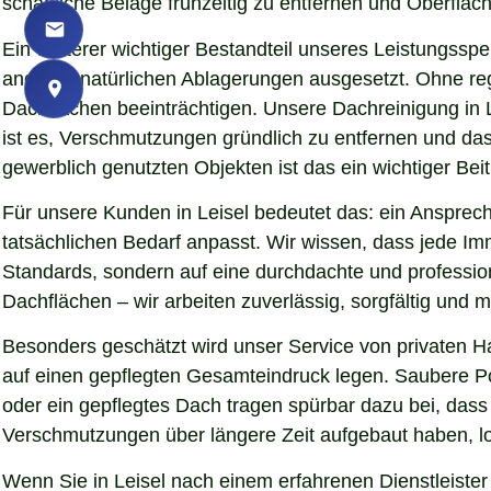
schädliche Beläge frühzeitig zu entfernen und Oberfläch
Ein weiterer wichtiger Bestandteil unseres Leistungssp
anderen natürlichen Ablagerungen ausgesetzt. Ohne re
Dachflächen beeinträchtigen. Unsere Dachreinigung in L
ist es, Verschmutzungen gründlich zu entfernen und da
gewerblich genutzten Objekten ist das ein wichtiger Beit
Für unsere Kunden in Leisel bedeutet das: ein Ansprech
tatsächlichen Bedarf anpasst. Wir wissen, dass jede Imm
Standards, sondern auf eine durchdachte und professio
Dachflächen – wir arbeiten zuverlässig, sorgfältig und
Besonders geschätzt wird unser Service von privaten H
auf einen gepflegten Gesamteindruck legen. Saubere Pol
oder ein gepflegtes Dach tragen spürbar dazu bei, da
Verschmutzungen über längere Zeit aufgebaut haben, lo
Wenn Sie in Leisel nach einem erfahrenen Dienstleister