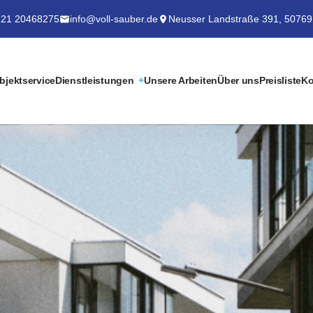
21 20468275
info@voll-sauber.de
Neusser Landstraße 391, 50769
bjektservice
Dienstleistungen
Unsere Arbeiten
Über uns
Preisliste
Ko