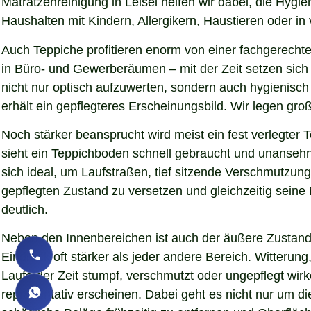
Matratzenreinigung in Leisel helfen wir dabei, die Hyg
Haushalten mit Kindern, Allergikern, Haustieren oder in
Auch Teppiche profitieren enorm von einer fachgerechte
in Büro- und Gewerberäumen – mit der Zeit setzen sich S
nicht nur optisch aufzuwerten, sondern auch hygienisc
erhält ein gepflegteres Erscheinungsbild. Wir legen gr
Noch stärker beansprucht wird meist ein fest verlegter
sieht ein Teppichboden schnell gebraucht und unansehnl
sich ideal, um Laufstraßen, tief sitzende Verschmutzun
gepflegten Zustand zu versetzen und gleichzeitig sein
deutlich.
Neben den Innenbereichen ist auch der äußere Zustand 
Eindruck oft stärker als jeder andere Bereich. Witteru
Laufe der Zeit stumpf, verschmutzt oder ungepflegt wirk
repräsentativ erscheinen. Dabei geht es nicht nur um d